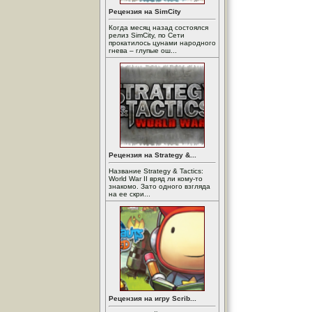
Рецензия на SimCity
Когда месяц назад состоялся
релиз SimCity, по Сети
прокатилось цунами народного
гнева – глупые ош...
Рецензия на Strategy &...
Название Strategy & Tactics:
World War II вряд ли кому-то
знакомо. Зато одного взгляда
на ее скри...
Рецензия на игру Scrib...