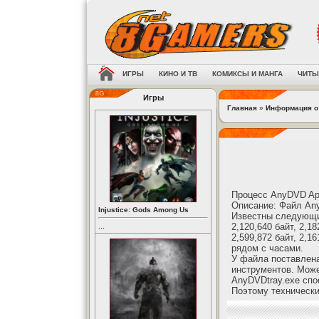
ИГРЫ
КИНО И ТВ
КОМИКСЫ И МАНГА
ЧИТЫ
Игры
Главная
»
Информация о
Процесс AnyDVD Appl
Описание: Файл Any
Injustice: Gods Among Us
Известны следующие
2,120,640 байт, 2,18
...
2,599,872 байт, 2,1
рядом с часами.
У файла поставлена
инструментов. Може
AnyDVDtray.exe спо
Поэтому технически