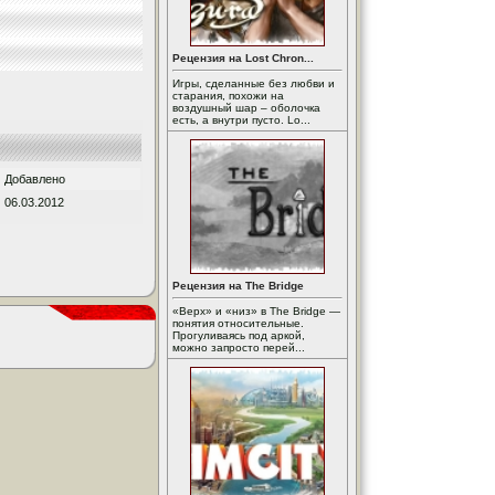
Рецензия на Lost Chron...
Игры, сделанные без любви и
старания, похожи на
воздушный шар – оболочка
есть, а внутри пусто. Lo...
Добавлено
06.03.2012
Рецензия на The Bridge
«Верх» и «низ» в The Bridge —
понятия относительные.
Прогуливаясь под аркой,
можно запросто перей...