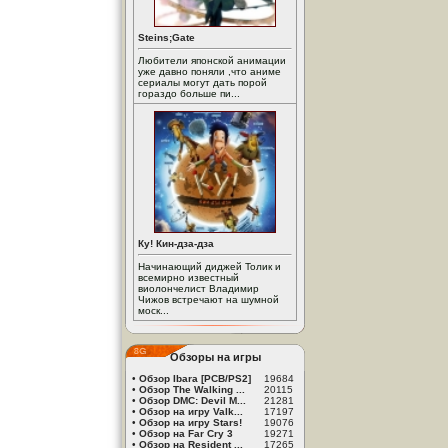
Steins;Gate
Любители японской анимации
уже давно поняли ,что аниме
сериалы могут дать порой
гораздо больше пи...
Ку! Кин-дза-дза
Начинающий диджей Толик и
всемирно известный
виолончелист Владимир
Чижов встречают на шумной
моск...
Обзоры на игры
•
Обзор Ibara [PCB/PS2]
19684
•
Обзор The Walking ...
20115
•
Обзор DMC: Devil M...
21281
•
Обзор на игру Valk...
17197
•
Обзор на игру Stars!
19076
•
Обзор на Far Cry 3
19271
•
Обзор на Resident ...
17265