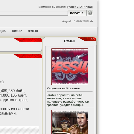
Hyper 3-D Pinball
Возможно вы искали: '
'
August 07 2026 20:04:47
ДИА
ЮМОР
ФЛЕШ
Статьи
m).
Рецензия на Pressure
489,280 байт,
 4,886,136 байт,
Чтобы обратить на себя
внимание, начинающие
ходится в трее,
маленькие разработчики, как
правило, уходят в жанры, ...
овать из панели
граммами.