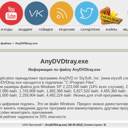
 И КОДЫ
МОДДИНГ
ГЕЙМДЕВ
РЕЦЕНЗИИ
САУНДТРЕКИ
ФАЙЛЫ
МЕ
 файлах
»
AnyDVDtray.exe
AnyDVDtray.exe
Информация по файлу AnyDVDtray.exe
ication принадлежит программе AnyDVD от SlySoft, Inc. (www.slysoft.co
DVDtray.exe находится в подпапках "C:\Program Files".
 размеры файла для Windows XP 2,223,040 байт (14% всех случаев), 2,
2,080 байт, 1,743,808 байт, 1,682,368 байт, 5,827,520 байт, 4,455,360 байт,
61,600 байт, 2,259,904 байт, 4,492,224 байт. Иконка для этой программы на
 цифровая подпись. Это не файл Windows. Процесс можно деинсталлир
т менять поведение других программ или манипулировать другими про
собен мониторить приложения.
й рейтинг надежности 33% опасности.
1244 Прочтений • [
AnyDVDtray.exe
] [
06.03.2012
] [Комментариев:
0
]