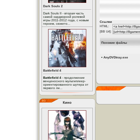
Dark Souls 2
Dark Souls II - вторая часть
самой хардкорной ролевой
игры 2011-2012 года, с новым
Ссылки
героем, сюжето...
HTML:
[BB Url]:
Похожие файлы
•
AnyDVDtray.exe
Battlefield 4
Battlefield 4
- продолжение
венценосного мультиплеер-
ориентированного шутера от
первого ли...
Кино