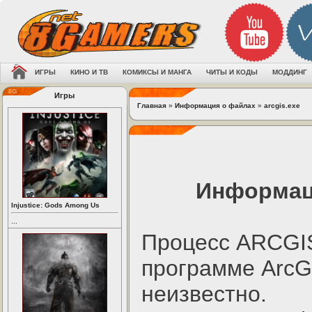
ИГРЫ
КИНО И ТВ
КОМИКСЫ И МАНГА
ЧИТЫ И КОДЫ
МОДДИНГ
Игры
Главная
»
Информация о файлах
»
arcgis.exe
Информаци
Injustice: Gods Among Us
...
Процесс ARCGI
программе ArcG
неизвестно.