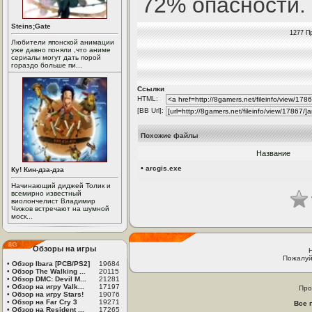
72% опасности.
Steins;Gate
1277 П
Любители японской анимации
уже давно поняли ,что аниме
сериалы могут дать порой
гораздо больше пи...
Ссылки
HTML:
[BB Url]:
Похожие файлы
Название
•
arcgis.exe
Ку! Кин-дза-дза
Начинающий диджей Толик и
всемирно известный
виолончелист Владимир
Чижов встречают на шумной
моск...
Обзоры на игры
Пожалуй
•
Обзор Ibara [PCB/PS2]
19684
•
Обзор The Walking ...
20115
•
Обзор DMC: Devil M...
21281
•
Обзор на игру Valk...
17197
Про
•
Обзор на игру Stars!
19076
•
Обзор на Far Cry 3
19271
Все 
•
Обзор на Resident ...
17265