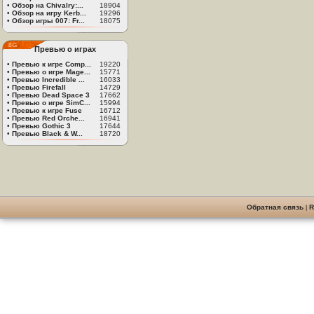
•
Обзор на Chivalry:...
18904
•
Обзор на игру Kerb...
19296
•
Обзор игры 007: Fr...
18075
Превью о играх
•
Превью к игре Comp...
19220
•
Превью о игре Mage...
15771
•
Превью Incredible ...
16033
•
Превью Firefall
14729
•
Превью Dead Space 3
17662
•
Превью о игре SimC...
15994
•
Превью к игре Fuse
16712
•
Превью Red Orche...
16941
•
Превью Gothic 3
17644
•
Превью Black & W...
18720
Обратная связь
|