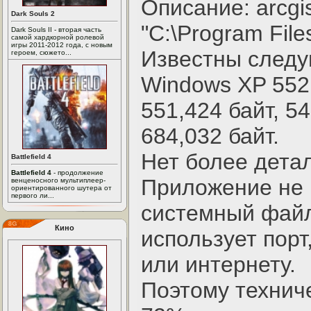
Описание: arcgi
Dark Souls 2
"C:\Program Files
Dark Souls II - вторая часть
самой хардкорной ролевой
игры 2011-2012 года, с новым
Известны след
героем, сюжето...
Windows XP 552,
551,424 байт, 54
684,032 байт.
Нет более дета
Battlefield 4
Battlefield 4
- продолжение
Приложение не 
венценосного мультиплеер-
ориентированного шутера от
первого ли...
системный файл
Кино
использует порт
или интернету.
Поэтому технич