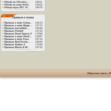
•
Обзор на Chivalry:...
18911
•
Обзор на игру Kerb...
19302
•
Обзор игры 007: Fr...
18079
Превью о играх
•
Превью к игре Comp...
19223
•
Превью о игре Mage...
15774
•
Превью Incredible ...
16038
•
Превью Firefall
14733
•
Превью Dead Space 3
17666
•
Превью о игре SimC...
15997
•
Превью к игре Fuse
16716
•
Превью Red Orche...
16944
•
Превью Gothic 3
17648
•
Превью Black & W...
18724
Обратная связь
|