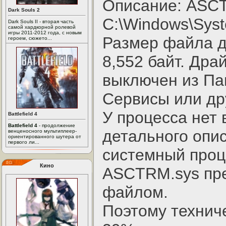
Описание: ASCT
Dark Souls 2
C:\Windows\Syst
Dark Souls II - вторая часть
самой хардкорной ролевой
игры 2011-2012 года, с новым
Размер файла д
героем, сюжето...
8,552 байт. Дра
выключен из Па
Сервисы или др
У процесса нет 
Battlefield 4
Battlefield 4
- продолжение
детального опис
венценосного мультиплеер-
ориентированного шутера от
первого ли...
системный проц
Кино
ASCTRM.sys пр
файлом.
Поэтому технич