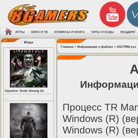
ИГРЫ
КИНО И ТВ
КОМИКСЫ И МАНГА
ЧИТЫ И КОДЫ
МОДДИНГ
Игры
Главная
»
Информация о файлах
»
ASCTRM.sys
A
Информаци
Injustice: Gods Among Us
...
Процесс TR Man
Windows (R) (ве
Windows (R) (ве