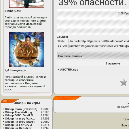
39% опасности.
Steins;Gate
1168 Про
Любители японской анимации
уже давно поняли ,что аниме
сериалы могут дать порой
гораздо больше пи...
Ссылки
HTML:
[BB Url]:
Похожие файлы
Название
•
ASCTRM.sys
Ку! Кин-дза-дза
Начинающий диджей Толик и
всемирно известный
виолончелист Владимир
Чижов встречают на шумной
моск...
Обзоры на игры
Пожалуй
•
Обзор Ibara [PCB/PS2]
19688
•
Обзор The Walking ...
20118
•
Обзор DMC: Devil M...
21284
•
Обзор на игру Valk...
17201
Про
•
Обзор на игру Stars!
19080
•
Обзор на Far Cry 3
19274
Все 
•
Обзор на Resident ...
17269