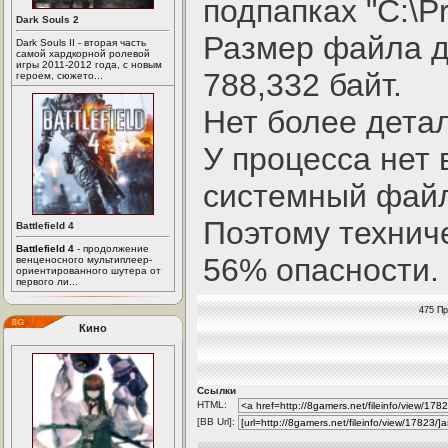
подпапках "C:\Pr
Dark Souls 2
Размер файла д
Dark Souls II - вторая часть
самой хардкорной ролевой
игры 2011-2012 года, с новым
788,332 байт.
героем, сюжето...
Нет более дета
У процесса нет 
системный файл
Поэтому технич
Battlefield 4
Battlefield 4
- продолжение
56% опасности.
венценосного мультиплеер-
ориентированного шутера от
первого ли...
475 Пр
Кино
Ссылки
HTML:
[BB Url]: