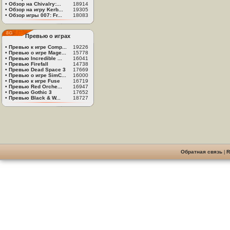
•
Обзор на Chivalry:...
18914
•
Обзор на игру Kerb...
19305
•
Обзор игры 007: Fr...
18083
Превью о играх
•
Превью к игре Comp...
19226
•
Превью о игре Mage...
15778
•
Превью Incredible ...
16041
•
Превью Firefall
14738
•
Превью Dead Space 3
17669
•
Превью о игре SimC...
16000
•
Превью к игре Fuse
16719
•
Превью Red Orche...
16947
•
Превью Gothic 3
17652
•
Превью Black & W...
18727
Обратная связь
|