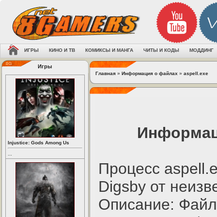
ИГРЫ
КИНО И ТВ
КОМИКСЫ И МАНГА
ЧИТЫ И КОДЫ
МОДДИНГ
Игры
Главная
»
Информация о файлах
»
aspell.exe
Информаци
Injustice: Gods Among Us
...
Процесс aspell
Digsby от неизв
Описание: Файл 