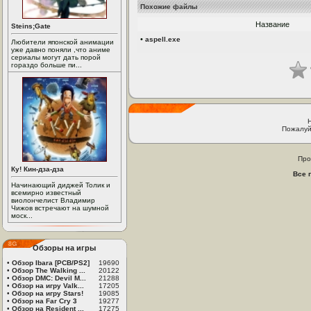
Похожие файлы
Название
Steins;Gate
•
aspell.exe
Любители японской анимации
уже давно поняли ,что аниме
сериалы могут дать порой
гораздо больше пи...
Пожалуй
Про
Ку! Кин-дза-дза
Все 
Начинающий диджей Толик и
всемирно известный
виолончелист Владимир
Чижов встречают на шумной
моск...
Обзоры на игры
•
Обзор Ibara [PCB/PS2]
19690
•
Обзор The Walking ...
20122
•
Обзор DMC: Devil M...
21288
•
Обзор на игру Valk...
17205
•
Обзор на игру Stars!
19085
•
Обзор на Far Cry 3
19277
•
Обзор на Resident ...
17275