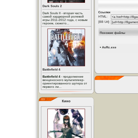
Dark Souls 2
Ссылки
Dark Souls II - вторая часть
самой хардкорной ролевой
HTML:
игры 2011-2012 года, с новым
[BB Url]:
героем, сюжето...
Похожие файлы
•
AsRc.exe
Battlefield 4
Battlefield 4
- продолжение
венценосного мультиплеер-
ориентированного шутера от
первого ли...
Кино