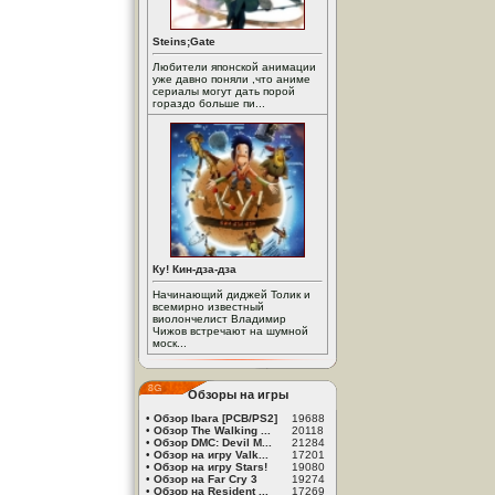
Steins;Gate
Любители японской анимации
уже давно поняли ,что аниме
сериалы могут дать порой
гораздо больше пи...
Ку! Кин-дза-дза
Начинающий диджей Толик и
всемирно известный
виолончелист Владимир
Чижов встречают на шумной
моск...
Обзоры на игры
•
Обзор Ibara [PCB/PS2]
19688
•
Обзор The Walking ...
20118
•
Обзор DMC: Devil M...
21284
•
Обзор на игру Valk...
17201
•
Обзор на игру Stars!
19080
•
Обзор на Far Cry 3
19274
•
Обзор на Resident ...
17269