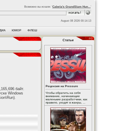
Cabela's GrandSlam Hun...
Возможно вы искали: '
'
August 08 2026 00:14:13
ДИА
ЮМОР
ФЛЕШ
Статьи
Рецензия на Pressure
165,696 байт.
уске Windows
Чтобы обратить на себя
внимание, начинающие
on\Run).
маленькие разработчики, как
правило, уходят в жанры, ...