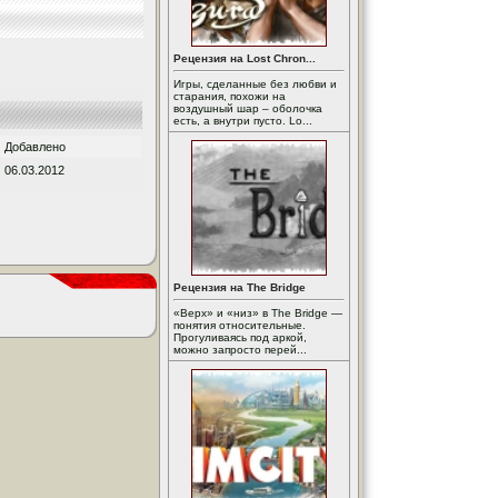
Рецензия на Lost Chron...
Игры, сделанные без любви и
старания, похожи на
воздушный шар – оболочка
есть, а внутри пусто. Lo...
Добавлено
06.03.2012
Рецензия на The Bridge
«Верх» и «низ» в The Bridge —
понятия относительные.
Прогуливаясь под аркой,
можно запросто перей...