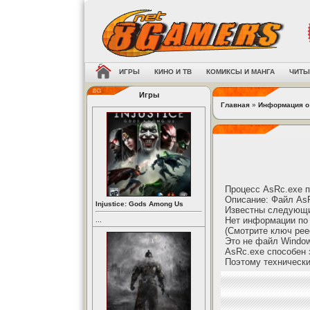
ИГРЫ
КИНО И ТВ
КОМИКСЫ И МАНГА
ЧИТЫ
Игры
Главная
»
Информация о
Процесс AsRc.exe п
Описание: Файл AsR
Injustice: Gods Among Us
Известны следующие
Нет информации по 
...
(Смотрите ключ ре
Это не файл Windo
AsRc.exe способен 
Поэтому технически