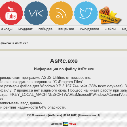
 И КОДЫ
МОДДИНГ
ГЕЙМДЕВ
РЕЦЕНЗИИ
САУНДТРЕКИ
ФАЙЛЫ
МЕ
 файлах
»
AsRc.exe
AsRc.exe
Информация по файлу AsRc.exe
ринадлежит программе ASUS Utilities от неизвестно.
c.exe находится в подпапках "C:\Program Files".
 размеры файла для Windows XP 3,167,744 байт (85% всех случаев), 3,
файлу. У процесса нет видимого окна. Процесс начинает работу при зап
естра: HKEY_LOCAL_MACHINE\SOFTWARE\Microsoft\Windows\CurrentVersi
ws.
записывать ввод данных.
й рейтинг надежности 64% опасности.
753 Прочтений • [
AsRc.exe
] [
06.03.2012
] [Комментариев:
0
]
Vova
Добавил: