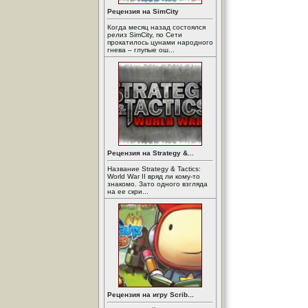
Рецензия на SimCity
Когда месяц назад состоялся
релиз SimCity, по Сети
прокатилось цунами народного
гнева – глупые ош...
Рецензия на Strategy &...
Название Strategy & Tactics:
World War II вряд ли кому-то
знакомо. Зато одного взгляда
на ее скри...
Рецензия на игру Scrib...