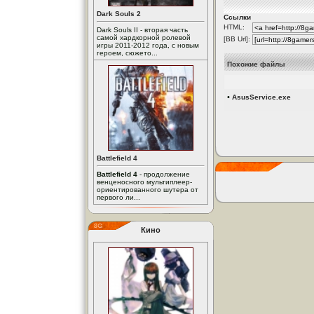
Dark Souls 2
Ссылки
HTML:
Dark Souls II - вторая часть
самой хардкорной ролевой
[BB Url]:
игры 2011-2012 года, с новым
героем, сюжето...
Похожие файлы
•
AsusService.exe
Battlefield 4
Battlefield 4
- продолжение
венценосного мультиплеер-
ориентированного шутера от
первого ли...
Кино