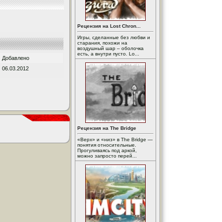
Рецензия на Lost Chron...
Игры, сделанные без любви и
старания, похожи на
воздушный шар – оболочка
есть, а внутри пусто. Lo...
Добавлено
06.03.2012
Рецензия на The Bridge
«Верх» и «низ» в The Bridge —
понятия относительные.
Прогуливаясь под аркой,
можно запросто перей...