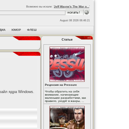
Jeff Wayne's The War o...
Возможно вы искали: '
'
August 08 2026 06:46:21
ДИА
ЮМОР
ФЛЕШ
Статьи
Рецензия на Pressure
 файл ядра Windows.
Чтобы обратить на себя
внимание, начинающие
маленькие разработчики, как
правило, уходят в жанры, ...