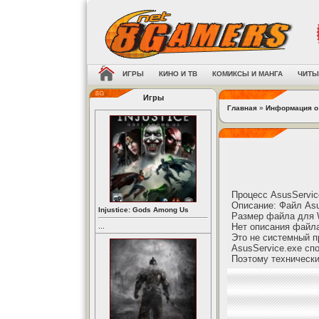
ИГРЫ
КИНО И ТВ
КОМИКСЫ И МАНГА
ЧИТЫ
Игры
Главная
»
Информация о
Процесс AsusServic
Описание: Файл Asu
Injustice: Gods Among Us
Размер файла для W
Нет описания файла
...
Это не системный п
AsusService.exe сп
Поэтому технически