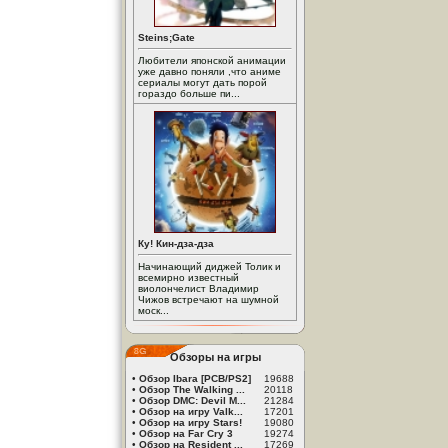
Steins;Gate
Любители японской анимации
уже давно поняли ,что аниме
сериалы могут дать порой
гораздо больше пи...
Ку! Кин-дза-дза
Начинающий диджей Толик и
всемирно известный
виолончелист Владимир
Чижов встречают на шумной
моск...
Обзоры на игры
•
Обзор Ibara [PCB/PS2]
19688
•
Обзор The Walking ...
20118
•
Обзор DMC: Devil M...
21284
•
Обзор на игру Valk...
17201
•
Обзор на игру Stars!
19080
•
Обзор на Far Cry 3
19274
•
Обзор на Resident ...
17269