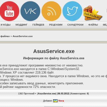
 И КОДЫ
МОДДИНГ
ГЕЙМДЕВ
РЕЦЕНЗИИ
САУНДТРЕКИ
ФАЙЛЫ
МЕ
 файлах
»
AsusService.exe
AsusService.exe
Информация по файлу AsusService.exe
e.exe принадлежит программе неизвестно от неизвестно.
sService.exe находится в папке C:\Windows\System32.
indows XP составляет 219,136 байт.
. У процесса нет видимого окна. Находится в папке Windows, но это не
роцесс Windows.
особен записывать ввод данных, мониторить приложения.
й рейтинг надежности 72% опасности.
1382 Прочтений • [
AsusService.exe
] [
06.03.2012
] [Комментариев:
0
]
Vova
Добавил: