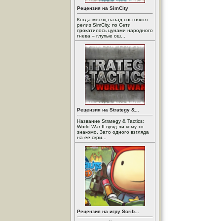
Рецензия на SimCity
Когда месяц назад состоялся
релиз SimCity, по Сети
прокатилось цунами народного
гнева – глупые ош...
Рецензия на Strategy &...
Название Strategy & Tactics:
World War II вряд ли кому-то
знакомо. Зато одного взгляда
на ее скри...
Рецензия на игру Scrib...