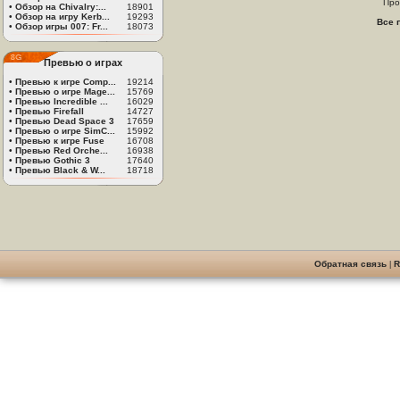
Про
•
Обзор на Chivalry:...
18901
•
Обзор на игру Kerb...
19293
Все 
•
Обзор игры 007: Fr...
18073
Превью о играх
•
Превью к игре Comp...
19214
•
Превью о игре Mage...
15769
•
Превью Incredible ...
16029
•
Превью Firefall
14727
•
Превью Dead Space 3
17659
•
Превью о игре SimC...
15992
•
Превью к игре Fuse
16708
•
Превью Red Orche...
16938
•
Превью Gothic 3
17640
•
Превью Black & W...
18718
Обратная связь
|