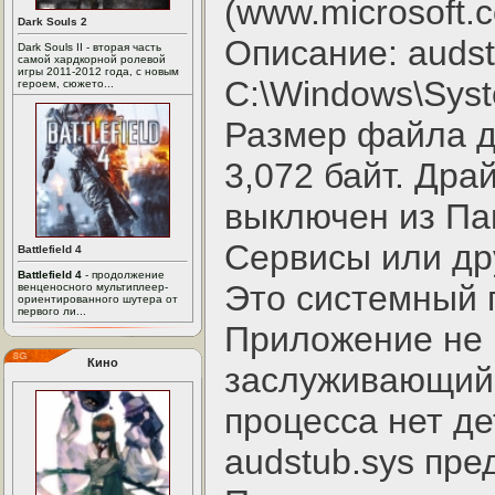
(www.microsoft.
Dark Souls 2
Описание: audst
Dark Souls II - вторая часть
самой хардкорной ролевой
игры 2011-2012 года, с новым
C:\Windows\Syst
героем, сюжето...
Размер файла д
3,072 байт. Дра
выключен из Па
Сервисы или др
Battlefield 4
Battlefield 4
- продолжение
Это системный 
венценосного мультиплеер-
ориентированного шутера от
первого ли...
Приложение не 
Кино
заслуживающий 
процесса нет де
audstub.sys пр