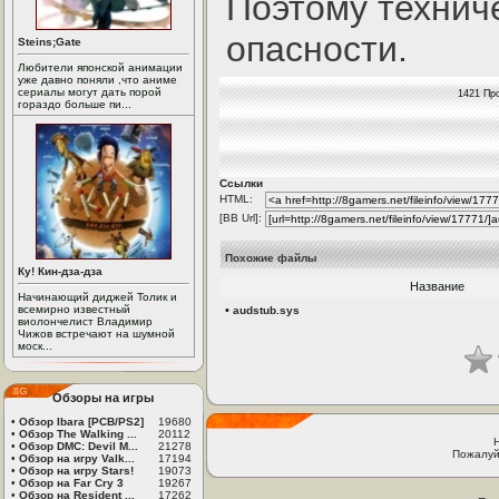
Поэтому технич
опасности.
Steins;Gate
Любители японской анимации
уже давно поняли ,что аниме
сериалы могут дать порой
1421 Пр
гораздо больше пи...
Ссылки
HTML:
[BB Url]:
Похожие файлы
Ку! Кин-дза-дза
Название
Начинающий диджей Толик и
всемирно известный
•
audstub.sys
виолончелист Владимир
Чижов встречают на шумной
моск...
Обзоры на игры
•
Обзор Ibara [PCB/PS2]
19680
•
Обзор The Walking ...
20112
•
Обзор DMC: Devil M...
21278
Пожалуй
•
Обзор на игру Valk...
17194
•
Обзор на игру Stars!
19073
•
Обзор на Far Cry 3
19267
•
Обзор на Resident ...
17262