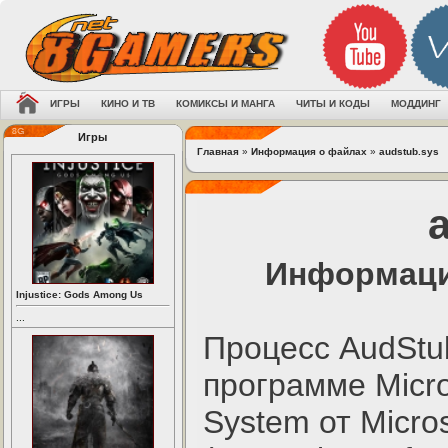
ИГРЫ
КИНО И ТВ
КОМИКСЫ И МАНГА
ЧИТЫ И КОДЫ
МОДДИНГ
Игры
Главная
»
Информация о файлах
»
audstub.sys
Информаци
Injustice: Gods Among Us
...
Процесс AudStu
программе Micro
System от Micros