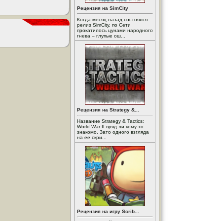
Рецензия на SimCity
Когда месяц назад состоялся
релиз SimCity, по Сети
прокатилось цунами народного
гнева – глупые ош...
Рецензия на Strategy &...
Название Strategy & Tactics:
World War II вряд ли кому-то
знакомо. Зато одного взгляда
на ее скри...
Рецензия на игру Scrib...