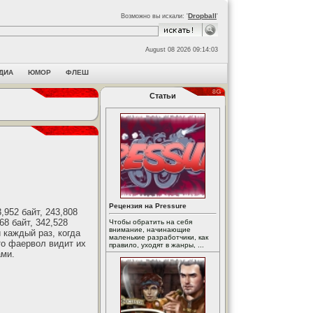
Dropball
Возможно вы искали: '
'
August 08 2026 09:14:03
ДИА
ЮМОР
ФЛЕШ
Статьи
Рецензия на Pressure
952 байт, 243,808
168 байт, 342,528
Чтобы обратить на себя
внимание, начинающие
и каждый раз, когда
маленькие разработчики, как
то фаервол видит их
правило, уходят в жанры, ...
ами.