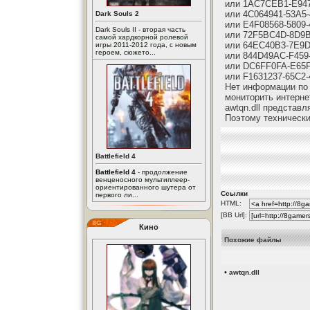
или 1AC7CEB1-E94
или 4C064941-53A5
Dark Souls 2
или E4F08568-5809
Dark Souls II - вторая часть
или 72F5BC4D-8D9
самой хардкорной ролевой
или 64EC40B3-7E9
игры 2011-2012 года, с новым
героем, сюжето...
или 844D49AC-F459
или DC6FF0FA-E65
или F1631237-65C2
Нет информации по 
мониторить интерне
awtqn.dll представ
Поэтому технически
Battlefield 4
Battlefield 4
- продолжение
венценосного мультиплеер-
ориентированного шутера от
Ссылки
первого ли...
HTML:
[BB Url]:
Кино
Похожие файлы
•
awtqn.dll