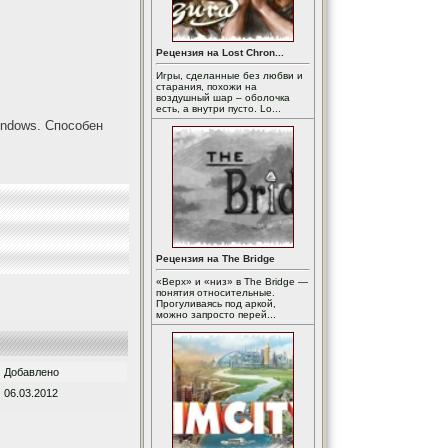
Рецензия на Lost Chron...
Игры, сделанные без любви и
старания, похожи на
воздушный шар – оболочка
есть, а внутри пусто. Lo...
indows. Cпособен
Рецензия на The Bridge
«Верх» и «низ» в The Bridge —
понятия относительные.
Прогуливаясь под аркой,
можно запросто перей...
Добавлено
06.03.2012