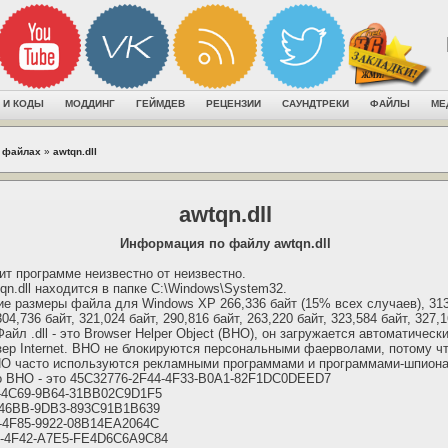
 И КОДЫ
МОДДИНГ
ГЕЙМДЕВ
РЕЦЕНЗИИ
САУНДТРЕКИ
ФАЙЛЫ
МЕ
 файлах
»
awtqn.dll
awtqn.dll
Информация по файлу awtqn.dll
т программе неизвестно от неизвестно.
qn.dll находится в папке C:\Windows\System32.
 размеры файла для Windows XP 266,336 байт (15% всех случаев), 313,
304,736 байт, 321,024 байт, 290,816 байт, 263,220 байт, 323,584 байт, 327,
 Файл .dll - это Browser Helper Object (BHO), он загружается автоматическ
зер Internet. BHO не блокируются персональными фаерволами, потому ч
BHO часто используются рекламными программами и программами-шпион
го BHO - это 45C32776-2F44-4F33-B0A1-82F1DC0DEED7
-4C69-9B64-31BB02C9D1F5
-46BB-9DB3-893C91B1B639
-4F85-9922-08B14EA2064C
6-4F42-A7E5-FE4D6C6A9C84