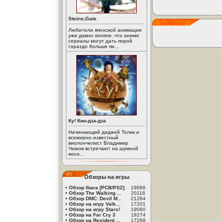
Steins;Gate
Любители японской анимации
уже давно поняли ,что аниме
сериалы могут дать порой
гораздо больше пи...
Ку! Кин-дза-дза
Начинающий диджей Толик и
всемирно известный
виолончелист Владимир
Чижов встречают на шумной
моск...
Обзоры на игры
•
Обзор Ibara [PCB/PS2]
19688
•
Обзор The Walking ...
20118
•
Обзор DMC: Devil M...
21284
•
Обзор на игру Valk...
17201
•
Обзор на игру Stars!
19080
•
Обзор на Far Cry 3
19274
•
Обзор на Resident ...
17269