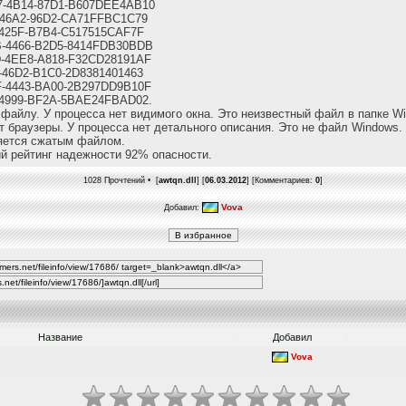
7-4B14-87D1-B607DEE4AB10
-46A2-96D2-CA71FFBC1C79
-425F-B7B4-C517515CAF7F
B-4466-B2D5-8414FDB30BDB
D-4EE8-A818-F32CD28191AF
-46D2-B1C0-2D8381401463
F-4443-BA00-2B297DD9B10F
-4999-BF2A-5BAE24FBAD02.
файлу. У процесса нет видимого окна. Это неизвестный файл в папке W
т браузеры. У процесса нет детального описания. Это не файл Windows.
ляется сжатым файлом.
й рейтинг надежности 92% опасности.
1028 Прочтений • [
awtqn.dll
] [
06.03.2012
] [Комментариев:
0
]
Vova
Добавил:
Название
Добавил
Vova