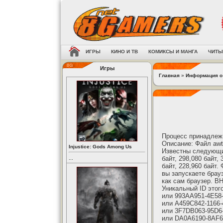
ИГРЫ
КИНО И ТВ
КОМИКСЫ И МАНГА
ЧИТЫ
Игры
Главная
»
Информация о
Процесс принадлежи
Описание: Файл awt
Injustice: Gods Among Us
Известны следующие
байт, 298,080 байт, 
...
байт, 228,960 байт.
вы запускаете брау
как сам браузер. 
Уникальный ID это
или 993AA951-4E58
или A459C842-1166
или 3F7DB063-95D6
или DA0A6190-8AF