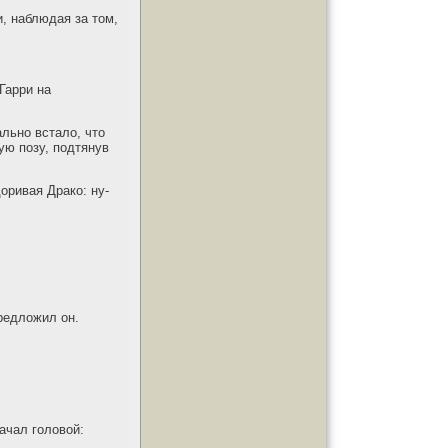
, наблюдая за том,
Гарри на
льно встало, что
ю позу, подтянув
оривая Драко: ну-
предложил он.
ачал головой: