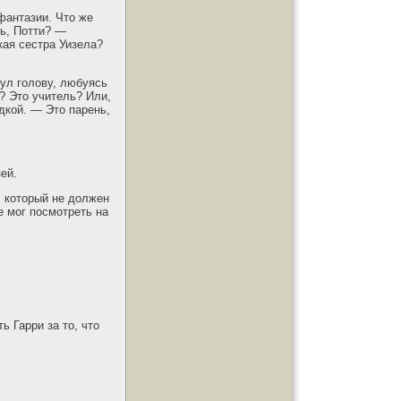
 фантазии. Что же
ь, Потти? —
ая сестра Уизела?
нул голову, любуясь
и? Это учитель? Или,
дкой. — Это парень,
ей.
, который не должен
 мог посмотреть на
ь Гарри за то, что