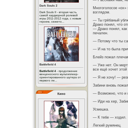
Dark Souls 2
Многоголосое «ох»
взглядом.
Dark Souls II - вторая часть
самой хардкорной ролевой
игры 2011-2012 года, с новым
— Ты грёбаный убл
героем, сюжето...
Драко понял, что о
— Драко понял, как
печален.
— Потому что ты са
— И на то была при
Блейз пожал плеча
Battlefield 4
— Уже нет. Он мерт
все ещё хочет этой
Battlefield 4
- продолжение
венценосного мультиплеер-
— Я не хочу! — рез
ориентированного шутера от
первого ли...
Забини вновь пожал
— Возможно, что и н
Кино
— Иди на хер, Заби
Усмешка.
— К тебе — ходил. 
Легкий румянец.