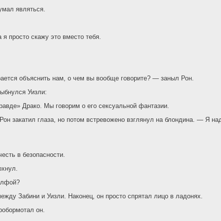
умал являться.
а я просто скажу это вместо тебя.
ается объяснить нам, о чем вы вообще говорите? — заныл Рон.
ыбнулся Уизли:
авде» Драко. Мы говорим о его сексуальной фантазии.
Рон закатил глаза, но потом встревожено взглянул на блондина. — Я над
честь в безопасности.
охнул.
алфой?
ежду Забини и Уизли. Наконец, он просто спрятал лицо в ладонях.
робормотал он.