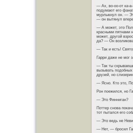
— Ах, во-оо-от ка-а
подумают его фанат
мурлыкнул он. — Эт
— он вытянул впере
— А может, это Пол
красными пятнами н
может, другой взро
да? — Он возликова
— Так и есть! Свято
Гарри даже не мог 
— Так ты скрываешь
вызывать подобных 
друзей, но слизери
— Ясно. Кто это, П
Рон поежился, но Г
— Это Финниган?
Поттер снова покач
тот пытался его соб
— Это ведь не Неви
— Нет, — бросил Га