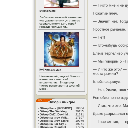
— Никто мне и не д
Steins;Gate
Пожатие плеч.
Любители японской анимации
уже давно поняли ,что аниме
— Значит, нет. Тогд
сериалы могут дать порой
гораздо больше пи...
Яростное рычание.
— Нет!
— Кто-нибудь собир
Блейз терпеливо ул
— Мы говорим о «Пр
— И что же это? — 
Ку! Кин-дза-дза
места рыжим?
Начинающий диджей Толик и
всемирно известный
Блейз фыркнул.
виолончелист Владимир
Чижов встречают на шумной
моск...
— Нет, Уизли, твоя 
Рон облегченно взд
Обзоры на игры
— Итак, что это, М
•
Обзор Ibara [PCB/PS2]
19684
•
Обзор The Walking ...
20115
Драко разрывался м
•
Обзор DMC: Devil M...
21281
•
Обзор на игру Valk...
17197
•
Обзор на игру Stars!
19076
— Тпар-сл-тан, — п
•
Обзор на Far Cry 3
19271
•
Обзор на Resident ...
17265