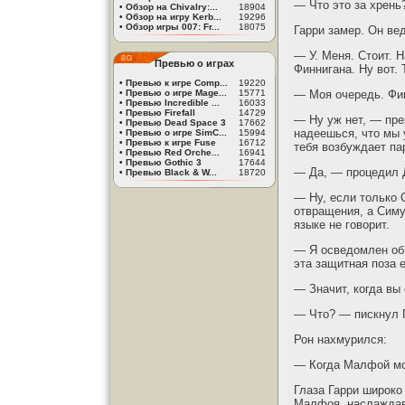
— Что это за хрен
•
Обзор на Chivalry:...
18904
•
Обзор на игру Kerb...
19296
•
Обзор игры 007: Fr...
18075
Гарри замер. Он ве
— У. Меня. Стоит. Н
Превью о играх
Финнигана. Ну вот.
•
Превью к игре Comp...
19220
•
Превью о игре Mage...
15771
— Моя очередь. Фин
•
Превью Incredible ...
16033
•
Превью Firefall
14729
— Ну уж нет, — пре
•
Превью Dead Space 3
17662
надеешься, что мы 
•
Превью о игре SimC...
15994
•
Превью к игре Fuse
16712
тебя возбуждает па
•
Превью Red Orche...
16941
•
Превью Gothic 3
17644
— Да, — процедил Д
•
Превью Black & W...
18720
— Ну, если только 
отвращения, а Симу
языке не говорит.
— Я осведомлен об 
эта защитная поза 
— Значит, когда вы
— Что? — пискнул Г
Рон нахмурился:
— Когда Малфой мог
Глаза Гарри широко
Малфоя, наслаждавш