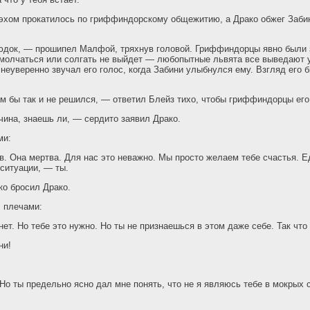
 эхом прокатилось по гриффиндорскому общежитию, а Драко обжег Заби
юдок, — прошипел Малфой, тряхнув головой. Гриффиндорцы явно были з
тмолчаться или солгать не выйдет — любопытные львята все выведают 
 неуверенно звучал его голос, когда Забини улыбнулся ему. Взгляд его 
м бы так и не решился, — ответил Блейз тихо, чтобы гриффиндорцы ег
чина, знаешь ли, — сердито заявил Драко.
ми:
в. Она мертва. Для нас это неважно. Мы просто желаем тебе счастья. Е
 ситуации, — ты.
ко бросил Драко.
 плечами:
ет. Но тебе это нужно. Но ты не признаешься в этом даже себе. Так что
ни!
Но ты предельно ясно дал мне понять, что не я являюсь тебе в мокрых 