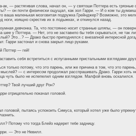
-а-ак, — растягивая слова, начал он, — у святоши Поттера есть грязные
ы? — он почти физически ощущал, как зол Гарри. — И о ком ты думаеш
о ваша маленькая мозговитая подружка Грейнджер? Возможно, это мелк
д ноги, изящно скрестив их в лодыжках, и откинулся назад.
оумная девчонка. Та, что постоянно носит странные шляпы, — он повер
а шее у Поттера. — Нет, это не заставило бы тебя скрываться, не так л
слый? Это…? — Драко быстро приподнялся с внезапной интересной дога
л: Гарри застонал и снова закрыл лицо руками.
й Поттер — гей!
заставить себя встретиться с испуганными пристальными взглядами друз
ся только потому, что это парень, или же причина в том, что это парень
мыслей? — с интересом продолжал расспрашивать Драко. Гарри хоть не
нца чуть было не испепелил одним взглядом. Малфой вновь оскалился.
оттер? Твой лучший друг Рон?
арри отрицательно покачал головой.
ал головой, пытаясь успокоить Симуса, который хотел уже было упрекнут
лазнить.
лл? Потому что тогда Блейз надерет тебе задницу.
рри. — Это не Невилл.