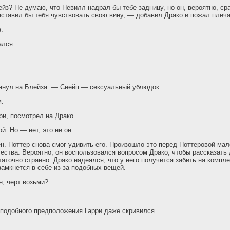
ейз? Не думаю, что Невилл надрал бы тебе задницу, но он, вероятно, сра
заставил бы тебя чувствовать свою вину, — добавил Драко и пожал плеч
.
ался.
янул на Блейза. — Снейп — сексуальный ублюдок.
м.
и, посмотрел на Драко.
й. Но — нет, это не он.
н. Поттер снова смог удивить его. Произошло это перед Поттеровой ма
ества. Вероятно, он воспользовался вопросом Драко, чтобы рассказать
таточно странно. Драко надеялся, что у него получится забить на компл
замкнется в себе из-за подобных вещей.
, черт возьми?
подобного предположения Гарри даже скривился.