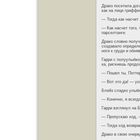
Драко посетила дог
как на лице гриффи
— Тогда как насче
— Как насчет того,
парселтанге.
Драко словно получ
создавало определ
ноги к груди и обня
Гарри с полуулыбко
ка, рискнешь продо
— Пошел ты, Поттер
— Вот это да! — ух
Блейз сладко улыбн
— Конечно, я всегд
Гарри взглянул на 
— Пропускаю ход, 
— Тогда ход возвра
Драко в свою очере