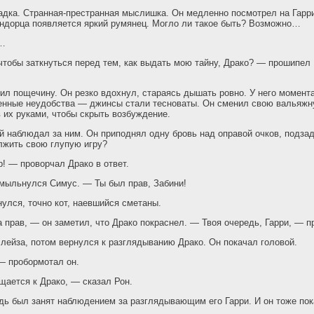
адка. Странная-престранная мыслишка. Он медленно посмотрел на Гарри
ндорца появляется яркий румянец. Могло ли такое быть? Возможно…
т…
 чтобы заткнуться перед тем, как выдать мою тайну, Драко? — прошипел 
ил пощечину. Он резко вдохнул, стараясь дышать ровно. У него момента
енные неудобства — джинсы стали тесноваты. Он сменил свою вальяжну
в их руками, чтобы скрыть возбуждение.
й наблюдал за ним. Он приподнял одну бровь над оправой очков, подзад
лжить свою глупую игру?
! — проворчал Драко в ответ.
мыльнулся Симус. — Ты был прав, Забини!
улся, точно кот, наевшийся сметаны.
а прав, — он заметил, что Драко покраснел. — Твоя очередь, Гарри, — 
Блейза, потом вернулся к разглядыванию Драко. Он покачал головой.
— пробормотал он.
щается к Драко, — сказал Рон.
дь был занят наблюдением за разглядывающим его Гарри. И он тоже пок