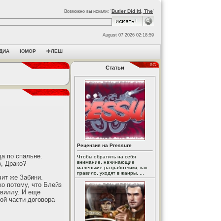
Butler Did It!, The
Возможно вы искали: '
'
August 07 2026 02:18:59
ДИА
ЮМОР
ФЛЕШ
Статьи
Рецензия на Pressure
а по спальне.
Чтобы обратить на себя
внимание, начинающие
, Драко?
маленькие разработчики, как
правило, уходят в жанры, ...
чит же Забини.
о потому, что Блейз
евиллу. И еще
той части договора