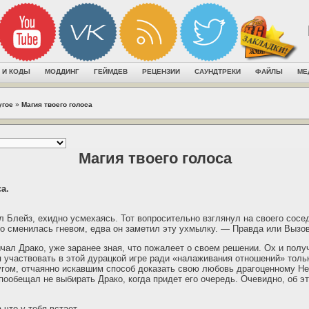
 И КОДЫ
МОДДИНГ
ГЕЙМДЕВ
РЕЦЕНЗИИ
САУНДТРЕКИ
ФАЙЛЫ
МЕ
угое
»
Магия твоего голоса
Магия твоего голоса
а.
 Блейз, ехидно усмехаясь. Тот вопросительно взглянул на своего сосед
 сменилась гневом, едва он заметил эту ухмылку. — Правда или Вызов
ал Драко, уже заранее зная, что пожалеет о своем решении. Ох и полу
участвовать в этой дурацкой игре ради «налаживания отношений» тольк
гом, отчаянно искавшим способ доказать свою любовь драгоценному Н
 пообещал не выбирать Драко, когда придет его очередь. Очевидно, об э
что у тебя встает.