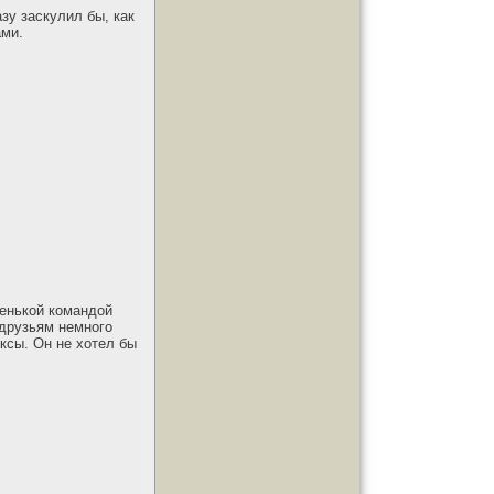
зу заскулил бы, как
ами.
ленькой командой
 друзьям немного
ексы. Он не хотел бы