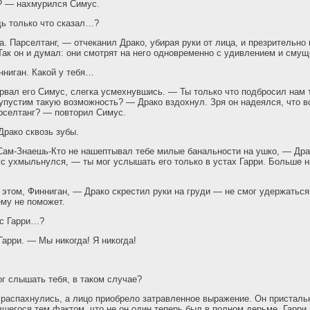
ь? — нахмурился Симус.
дь только что сказал…?
а. Парселтанг, — отчеканил Драко, убирая руки от лица, и презрительно
 Так он и думал: они смотрят на него одновременно с удивлением и сму
ниган. Какой у тебя…
рвал его Симус, слегка усмехнувшись. — Ты только что подбросил нам 
упустим такую возможность? — Драко вздохнул. Зря он надеялся, что в
рселтанг? — повторил Симус.
рако сквозь зубы.
Сам-Знаешь-Кто не нашептывал тебе милые банальности на ушко, — Дра
с ухмыльнулся, — ты мог услышать его только в устах Гарри. Больше н
этом, Финниган, — Драко скрестил руки на груди — не смог удержаться
ему не поможет.
 с Гарри…?
арри. — Мы никогда! Я никогда!
 слышать тебя, в таком случае?
 распахнулись, а лицо приобрело затравленное выражение. Он присталь
егося тем фактом, что не он один теперь был в полном дерьме. Гарри