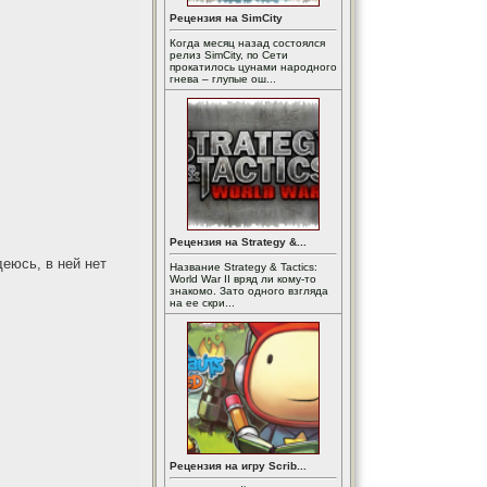
Рецензия на SimCity
Когда месяц назад состоялся
релиз SimCity, по Сети
прокатилось цунами народного
гнева – глупые ош...
Рецензия на Strategy &...
еюсь, в ней нет
Название Strategy & Tactics:
World War II вряд ли кому-то
знакомо. Зато одного взгляда
на ее скри...
Рецензия на игру Scrib...