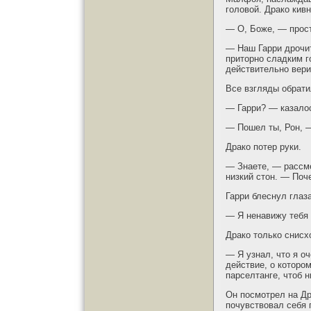
головой. Драко кив
— О, Боже, — прост
— Наш Гарри дрочит
приторно сладким г
действительно вери
Все взгляды обрати
— Гарри? — казалос
— Пошел ты, Рон, 
Драко потер руки.
— Знаете, — рассме
низкий стон. — Поче
Гарри блеснул глаз
— Я ненавижу тебя
Драко только снисх
— Я узнал, что я о
действие, о которо
парселтанге, чтоб н
Он посмотрел на Др
почувствовал себя