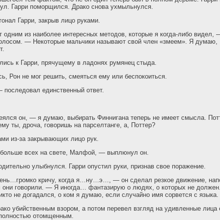
нул. Гарри поморщился. Драко снова ухмыльнулся.
онал Гарри, закрыв лицо руками.
 одним из наиболее интересных методов, которые я когда-либо видел, 
олосом. — Некоторые мальчики называют свой член «змеем». Я думаю, 
т.
лись к Гарри, прячущему в ладонях румянец стыда.
ь, Рон не мог решить, смеяться ему или беспокоиться.
— последовал единственный ответ.
ялся он, — я думаю, выбирать Финнигана теперь не имеет смысла. Пот
му ты, дроча, говоришь на парселтанге, а, Поттер?
ами из-за закрывающих лицо рук.
 больше всех на свете, Малфой, — выплюнул он.
одительно улыбнулся. Гарри опустил руки, признав свое поражение.
чень…громко кричу, когда я…ну…э…, — он сделал резкое движение, на
м они говорили. — Я иногда… фантазирую о людях, о которых не должен
икто не догадался, о ком я думаю, если случайно имя сорвется с языка.
ако убийственным взором, а потом перевел взгляд на удивленные лица
 полностью отомщенным.