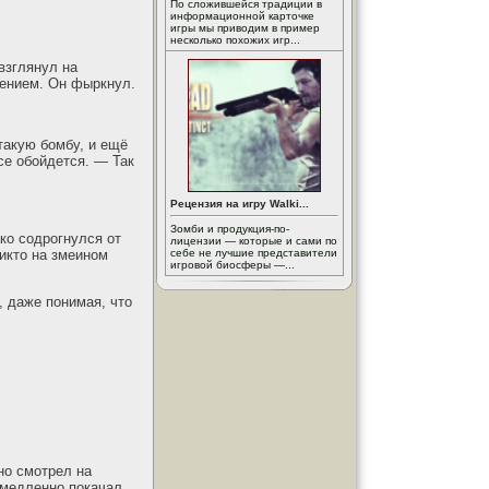
По сложившейся традиции в
информационной карточке
игры мы приводим в пример
несколько похожих игр...
 взглянул на
щением. Он фыркнул.
такую бомбу, и ещё
се обойдется. — Так
Рецензия на игру Walki...
Зомби и продукция-по-
ко содрогнулся от
лицензии — которые и сами по
икто на змеином
себе не лучшие представители
игровой биосферы —...
, даже понимая, что
но смотрел на
 медленно покачал