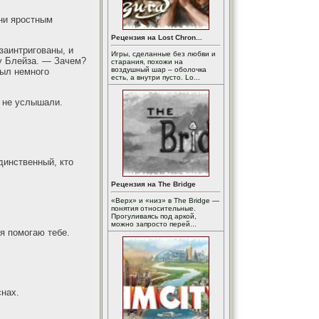
ни яростным
Рецензия на Lost Chron...
аинтригованы, и
Игры, сделанные без любви и
у Блейза. — Зачем?
старания, похожи на
воздушный шар – оболочка
был немного
есть, а внутри пусто. Lo...
о не услышали.
динственный, кто
Рецензия на The Bridge
«Верх» и «низ» в The Bridge —
понятия относительные.
Прогуливаясь под аркой,
можно запросто перей...
 я помогаю тебе.
снах.