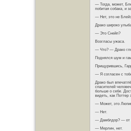
— Тогда, может, Бл
побитая собака, и 
— Нет, это не Блейз
Драко широко улыб
— Это Снейп?
Возгласы ужаса.
— Что? — Драко гл
Поднялся шум и га
Прищурившись, Гарр
— Я согласен с тобо
Драко был впечатлё
спасителей человеч
больше о себе. Дос
видеть, как Поттер 
— Может, это Люпин
— Нет.
— Дамблдор? — от 
— Мерлин, нет.