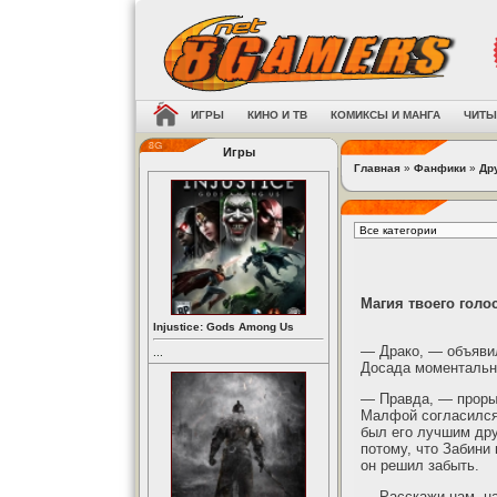
ИГРЫ
КИНО И ТВ
КОМИКСЫ И МАНГА
ЧИТЫ
Игры
Главная
»
Фанфики
»
Др
Магия твоего голос
Injustice: Gods Among Us
— Драко, — объявил
...
Досада моментально
— Правда, — прорыч
Малфой согласился 
был его лучшим дру
потому, что Забини
он решил забыть.
— Расскажи нам, на 