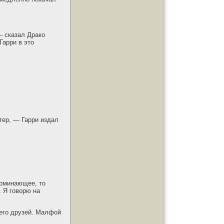
— сказал Драко
Гарри в это
тер, — Гарри издал
поминающее, то
. Я говорю на
 его друзей. Малфой