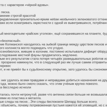
та с характером «чёрной вдовы».
 песка.
жение строгой красотой
ридавленная пронзительно-ярким небом необычного зеленоватого оттенк
даже если осматривать окрестности с одной из выветрившихся, потрёпан
ый многоцветьем «райских уголков», ещё сохранившихся на планете, буд
 «безопасный».
ие Колманскоп находилось на зыбкой границе между царством песков и 
ого колониста могло поджидать что угодно.
сенобиологи, жившие в колонии, постоянно испытывали дефицит обору
сследование местной фауны продвигалось медленно.
ным его результатом стала потеря четырёх разведывательных роботов 
 прозрачно намекнули, что в следующий раз им лучше самим отправить
перевес
ет, и не привёл бы к судьбоносному открытию, зато удалось бы сэконом
 них удалось всеми правдами и неправдами добиться назначения на дру
 года, можно было смело сказать, что этим учёным крупно повезло.
а бесследно исчезли
талась почти нетронутой, разве что антенна связи больше не возвышал
ями из пластика и металла.
ые следы на песке...Эти следы беспокоили Шепард больше всего.
 объяснить, почему потревоженная пустыня кажется ей зловещей, но с