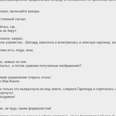
изко, включайте визоры.
стоянный сигнал.
йтесь так.
и не берут.
 взяли, капрал.
ное упрямство...Шепард замолкла и всмотрелась в неясную картинку, во
таки есть люди, мэм,
.
о, живые ли они.
пульс, а потом сравним полученные изображения?
ваю разрешение открыть огонь!
р Мак-Кинли.
а только что выпрыгнула из-под земли, сожрала Гарленда и спряталась 
оргнуть!
бходимое!
.
к, не будь таким формалистом!
.