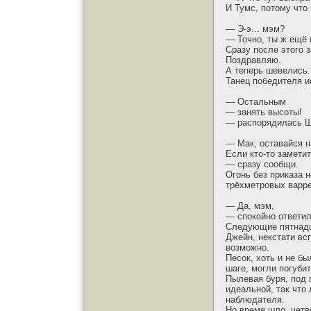
И Тумс, потому что
— Э-э... мэм?
— Точно, ты ж ещё 
Сразу после этого 
Поздравляю.
А теперь шевелись.
Танец победителя и
— Остальным
— занять высоты!
— распорядилась Ш
— Мак, оставайся н
Если кто-то замети
— сразу сообщи.
Огонь без приказа 
трёхметровых варре
— Да, мэм,
— спокойно ответил
Следующие пятнадц
Джейн, некстати вс
возможно.
Песок, хоть и не б
шаге, могли погубит
Пылевая буря, под 
идеальной, так что
наблюдателя.
Но время шло, четв