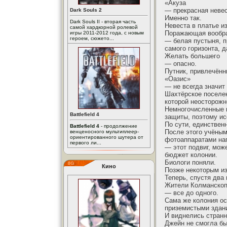
«Акуза
— прекрасная невес
Dark Souls 2
Именно так.
Dark Souls II - вторая часть
Невеста в платье из
самой хардкорной ролевой
Поражающая вообра
игры 2011-2012 года, с новым
героем, сюжето...
— белая пустыня, п
самого горизонта, 
Желать большего
— опасно.
Путник, привлечённ
«Оазис»
— не всегда значит
Шахтёрское поселен
которой неосторожн
Немногочисленные к
Battlefield 4
защиты, поэтому и
По сути, единствен
Battlefield 4
- продолжение
После этого учёным
венценосного мультиплеер-
ориентированного шутера от
фотоаппаратами на
первого ли...
— этот подвиг, мож
бюджет колонии.
Биологи поняли.
Кино
Позже некоторым из
Теперь, спустя два
Жители Колманскоп
— все до одного.
Сама же колония ос
приземистыми здани
И виднелись странн
Джейн не смогла бы