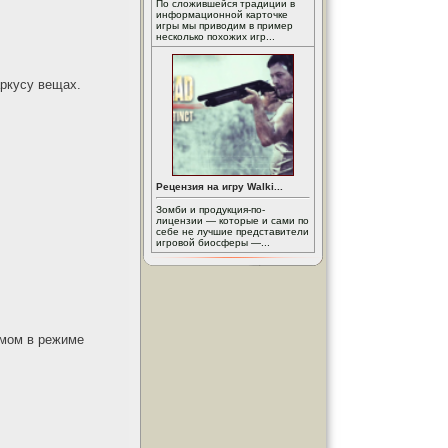
По сложившейся традиции в
информационной карточке
игры мы приводим в пример
несколько похожих игр...
аркусу вещах.
Рецензия на игру Walki...
Зомби и продукция-по-
лицензии — которые и сами по
себе не лучшие представители
игровой биосферы —...
ймом в режиме