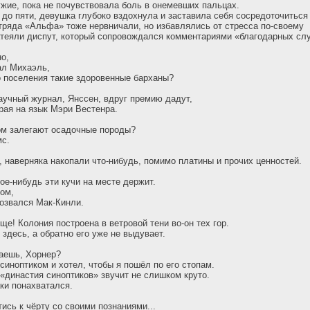
жие, пока не почувствовала боль в онемевших пальцах.
до пяти, девушка глубоко вздохнула и заставила себя сосредоточиться 
ряда «Альфа» тоже нервничали, но избавлялись от стресса по-своему
атеяли диспут, который сопровождался комментариями «благодарных сл
о,
ал Михаэль,
 поселения такие здоровенные барханы?
аучный журнал, Янссен, вдруг премию дадут,
трая на язык Мэри Вестенра.
ом залегают осадочные породы?
с.
, наверняка накопали что-нибудь, помимо платины и прочих ценностей.
ое-нибудь эти кучи на месте держит.
том,
озвался Мак-Кинли.
ще! Колония построена в ветровой тени во-он тех гор.
здесь, а обратно его уже не выдувает.
аешь, Хорнер?
иноптиком и хотел, чтобы я пошёл по его стопам.
 «династия синоптиков» звучит не слишком круто.
аки понахватался.
ись к чёрту со своими познаниями...