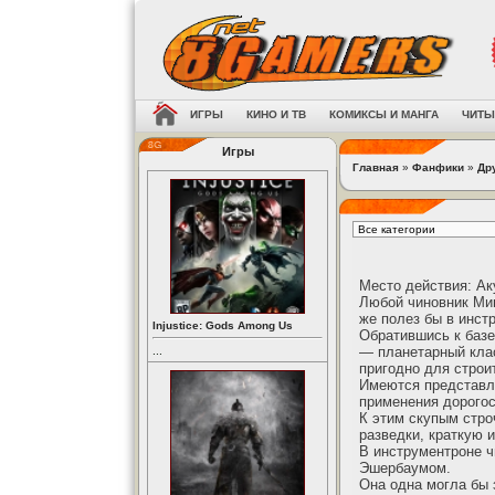
ИГРЫ
КИНО И ТВ
КОМИКСЫ И МАНГА
ЧИТЫ
Игры
Главная
»
Фанфики
»
Др
Место действия: Ак
Любой чиновник Мин
же полез бы в инст
Injustice: Gods Among Us
Обратившись к базе
— планетарный клас
...
пригодно для строи
Имеются представл
применения дорогос
К этим скупым стро
разведки, краткую 
В инструментроне ч
Эшербаумом.
Она одна могла бы 