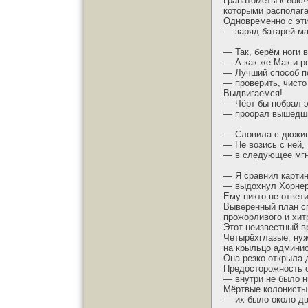
Гранатомёты к бою!
которыми располаг
Одновременно с эт
— заряд батарей ма
— Так, берём ноги 
— А как же Мак и р
— Лучший способ п
— проверить, чисто 
Выдвигаемся!
— Чёрт бы побрал э
— проорал вышедши
— Словила с дюжину
— Не возись с ней,
— в следующее мгно
— Я сравнил картин
— выдохнул Хорнер 
Ему никто не ответи
Выверенный план сп
прожорливого и хит
Этот неизвестный в
Четырёхглазые, нуж
на крыльцо админис
Она резко открыла 
Предосторожность 
— внутри не было н
Мёртвые колонисты
— их было около дв