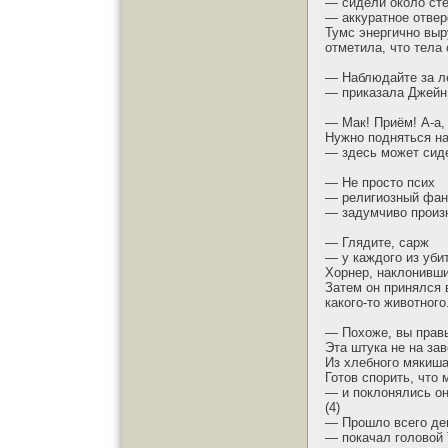
— сидели около сте
— аккуратное отверс
Тумс энергично выр
отметила, что тела
— Наблюдайте за л
— приказала Джейн
— Мак! Приём! А-а, 
Нужно подняться на
— здесь может сиде
— Не просто псих
— религиозный фан
— задумчиво произ
— Глядите, сарж
— у каждого из убит
Хорнер, наклонивши
Затем он принялся 
какого-то животного
— Похоже, вы правы
Эта штука не на зав
Из хлебного мякиша
Готов спорить, что
— и поклонялись он
(4)
— Прошло всего де
— покачал головой 