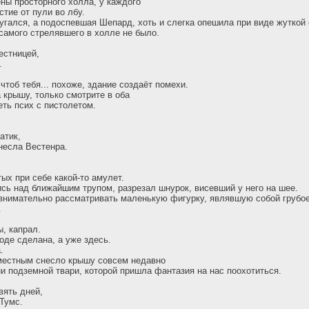
ны просторного холла, у каждого
тие от пули во лбу.
угался, а подоспевшая Шепард, хоть и слегка опешила при виде жуткой 
 самого стрелявшего в холле не было.
естницей,
.
чтоб тебя... похоже, здание создаёт помехи.
 крышу, только смотрите в оба
ть псих с пистолетом.
атик,
несла Вестенра.
ых при себе какой-то амулет.
сь над ближайшим трупом, разрезал шнурок, висевший у него на шее.
внимательно рассматривать маленькую фигурку, являвшую собой грубо
.
, капрал.
оде сделана, а уже здесь.
.
 местным снесло крышу совсем недавно
и подземной твари, которой пришла фантазия на нас поохотиться.
вять дней,
Тумс.