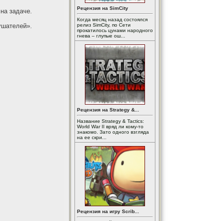
Рецензия на SimCity
на задаче.
Когда месяц назад состоялся
ушателей».
релиз SimCity, по Сети
прокатилось цунами народного
гнева – глупые ош...
Рецензия на Strategy &...
Название Strategy & Tactics:
World War II вряд ли кому-то
знакомо. Зато одного взгляда
на ее скри...
Рецензия на игру Scrib...