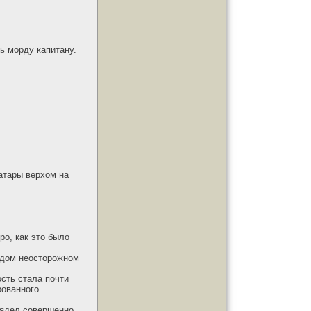
ь морду капитану.
батары верхом на
ро, как это было
ждом неосторожном
сть стала почти
рованного
лядел совершенно