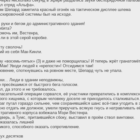
Через несколько секунд в эфире раздались звуки беспорядочной пальбы
ал отряд «Альфа».
им Шепард заметила красный огонёк на тактическом дисплее шлема
скировочной системы был на исходе.
в руки и бегом до административного здания!
ебята?
омочь им, Вестенра,
ли в этой серой коробке.
ту сволочь!
й из себя Мак-Кинли.
 «восемь-пятых» (3) и даже не поморщилась! И теперь жрёт гранатомёт
 Мак! Уводи людей к «крепости»! Отсидимся там!
вение, споткнувшись на ровном месте, Шепард чуть не упала.
ки... Люди в здании неподвижны,
пресёкшимся от быстрого бега голосом.
л, да этого и не требовалось.
асательной операции сорвался, её участники превратились в комплекс
рого хищника, с которым человеку доселе не приходилось сталкиваться.
раг пугал гораздо сильнее, чем сохранявшийся шанс всё-таки угодить в 
но отдать им должное, умели приручать всякую гнусь и натравливать её
тративного корпуса взбежала Мэри Вестенра.
дверь, а Тумс, притаившийся сбоку, выставил в проём ствол винтовки.
оказалась лишней
икого, способного оказать сопротивление.
ух десятков