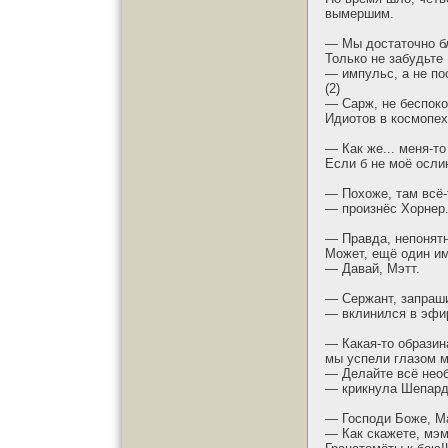
вымершим.
— Мы достаточно бл
Только не забудьте
— импульс, а не по
(2)
— Сарж, не беспоко
Идиотов в космопех
— Как же... меня-то
Если б не моё осли
— Похоже, там всё-
— произнёс Хорнер
— Правда, непонятн
Может, ещё один им
— Давай, Мэтт.
— Сержант, запраши
— вклинился в эфи
— Какая-то образин
мы успели глазом м
— Делайте всё нео
— крикнула Шепард
— Господи Боже, Ма
— Как скажете, мэм