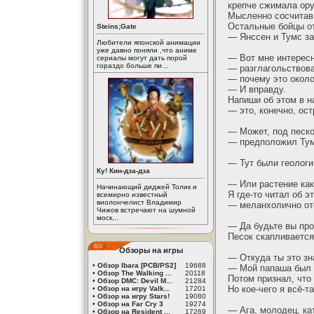
крепче сжимала ору
Мысленно сосчитав 
Остальные бойцы от
Steins;Gate
— Янссен и Тумс з
Любители японской анимации
уже давно поняли ,что аниме
— Вот мне интересн
сериалы могут дать порой
гораздо больше пи...
— разглагольствов
— почему это около
— И вправду.
Напиши об этом в н
— это, конечно, ос
— Может, под песк
— предположил Тум
— Тут были геологи
Ку! Кин-дза-дза
— Или растение как
Начинающий диджей Толик и
Я где-то читал об э
всемирно известный
виолончелист Владимир
— меланхолично от
Чижов встречают на шумной
моск...
— Да будьте вы про
Песок скапливается 
Обзоры на игры
— Откуда ты это зн
•
Обзор Ibara [PCB/PS2]
19688
— Мой папаша был с
•
Обзор The Walking ...
20118
Потом признал, что
•
Обзор DMC: Devil M...
21284
Но кое-чего я всё-т
•
Обзор на игру Valk...
17201
•
Обзор на игру Stars!
19080
•
Обзор на Far Cry 3
19274
— Ага, молодец, кат
•
Обзор на Resident ...
17269