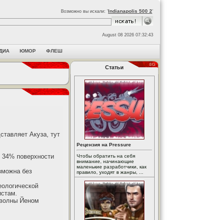
Indianapolis 500 2
Возможно вы искали: '
'
August 08 2026 07:32:43
ДИА
ЮМОР
ФЛЕШ
Статьи
ставляет Акуза, тут
Рецензия на Pressure
о 34% поверхности
Чтобы обратить на себя
внимание, начинающие
маленькие разработчики, как
зможна без
правило, уходят в жанры, ...
еологической
истам.
 волны Йеном