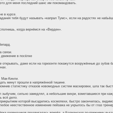
 это для меня последний шанс им покомандовать.
не в курсе.
задания тебя будут называть «капрал Тумс», если на радостях не набьёш
сполнишь, когда вернёмся на «Верден».
епард.
а связи.
т движение в посёлке
не открывать, даже если на горизонте покажутся вооружённые до зубов 
нах.
 Мак-Кинли.
ать минут прошли в напряжённой тишине.
помнив статистику отказов новомодных систем маскировки, шла так быст
ыл зыбучим, сильно замедлял, а небольшие вихри, взметавшиеся при ка
ь всё дело.
прикрытием которой высадились космопехи, быстро закончилась, видимо
 любое неестественное изменение пейзажа не укрылось бы от глаз трени
ёрка разведчиков продвигалась вперёд, а Колманскоп по-прежнему выг