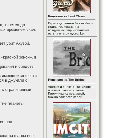
Рецензия на Lost Chron...
Игры, сделанные без любви и
а, тянется до
старания, похожи на
ных временем скал.
воздушный шар – оболочка
есть, а внутри пусто. Lo...
ет убит Акузой.
«красной зоной», в
дования и средств
из имеющихся шести.
ся в джунгли с
Рецензия на The Bridge
«Верх» и «низ» в The Bridge —
ить ограниченный
понятия относительные.
Прогуливаясь под аркой,
можно запросто перей...
гие планеты.
ась над
 каждым шагом всё