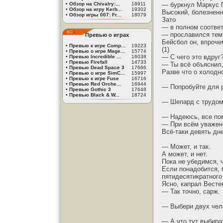
•
Обзор на Chivalry:...
18911
— буркнул Маркус 
•
Обзор на игру Kerb...
19302
Высокий, болезненн
•
Обзор игры 007: Fr...
18079
Зато
— в полном соотве
— прославился тем,
Превью о играх
Бейсбол он, впроче
•
Превью к игре Comp...
19223
(1)
•
Превью о игре Mage...
15774
— С чего это вдруг
•
Превью Incredible ...
16038
•
Превью Firefall
14733
— Ты всё объяснил,
•
Превью Dead Space 3
17666
Разве что о холодн
•
Превью о игре SimC...
15997
•
Превью к игре Fuse
16716
•
Превью Red Orche...
16944
— Попробуйте для р
•
Превью Gothic 3
17648
•
Превью Black & W...
18724
— Шепард с трудом
— Надеюсь, все пом
— При всём уважени
Всё-таки девять дн
— Может, и так.
А может, и нет.
Пока не убедимся, 
Если понадобится, 
пятидесятикратного
Ясно, капрал Весте
— Так точно, сарж.
— Выбери двух чело
— А что тут выбира