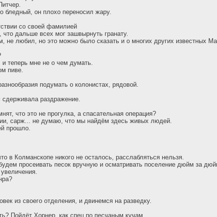
Питчер.
о бледный, он плохо переносил жару.
тствии со своей фамилией
 что дальше всех мог зашвырнуть гранату.
м, не любил, но это можно было сказать и о многих других известных М
?
 и теперь мне не о чем думать.
ом пиве.
азнообразия подумать о колонистах, рядовой.
 сдерживала раздражение.
нят, что это не прогулка, а спасательная операция?
и, сарж... не думаю, что мы найдём здесь живых людей.
ей прошло.
что в Колманскопе никого не осталось, расслабляться нельзя.
будем просеивать песок вручную и осматривать поселение дюйм за дю
 увеличения.
нра?
век из своего отделения, и двинемся на разведку.
ть? Пойдёт Хорнер, как спец по песчаным кучам.