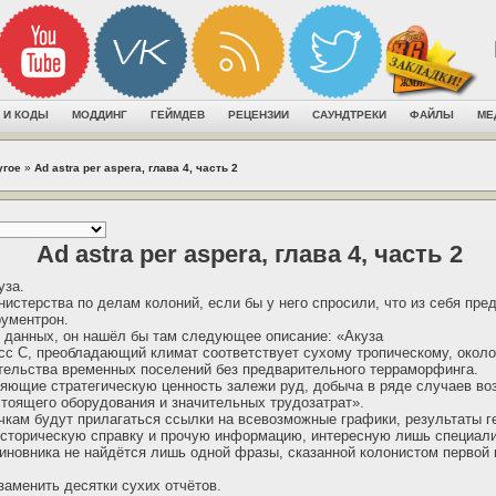
 И КОДЫ
МОДДИНГ
ГЕЙМДЕВ
РЕЦЕНЗИИ
САУНДТРЕКИ
ФАЙЛЫ
МЕ
угое
»
Ad astra per aspera, глава 4, часть 2
Ad astra per aspera, глава 4, часть 2
уза.
истерства по делам колоний, если бы у него спросили, что из себя пред
рументрон.
 данных, он нашёл бы там следующее описание: «Акуза
с С, преобладающий климат соответствует сухому тропическому, окол
тельства временных поселений без предварительного терраморфинга.
яющие стратегическую ценность залежи руд, добыча в ряде случаев во
тоящего оборудования и значительных трудозатрат».
чкам будут прилагаться ссылки на всевозможные графики, результаты г
историческую справку и прочую информацию, интересную лишь специал
иновника не найдётся лишь одной фразы, сказанной колонистом первой
заменить десятки сухих отчётов.