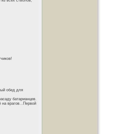
 из всех стволов,
чиков!
ный обед для
засаду батарианцев.
 на врагов...Первой