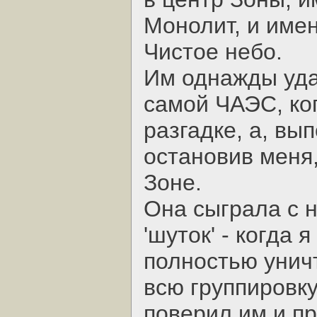
Монолит, и име
Чистое небо.
Им однажды уда
самой ЧАЭС, ког
разгадке, а, вы
остановив меня,
Зоне.
Она сыграла с 
'шуток' - когда 
полностью унич
всю группировку
поверил им и пр