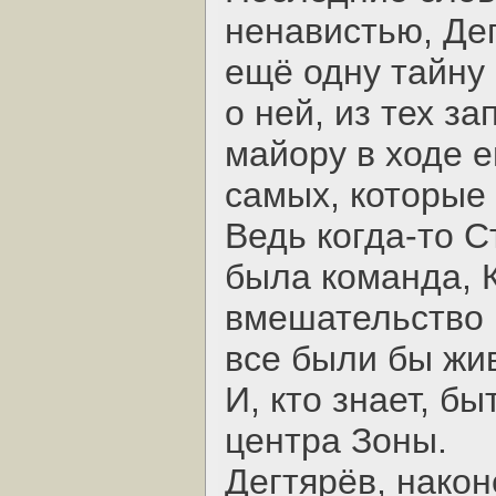
ненавистью, Де
ещё одну тайну 
о ней, из тех з
майору в ходе е
самых, которые 
Ведь когда-то С
была команда, К
вмешательство Ч
все были бы жи
И, кто знает, б
центра Зоны.
Дегтярёв, након