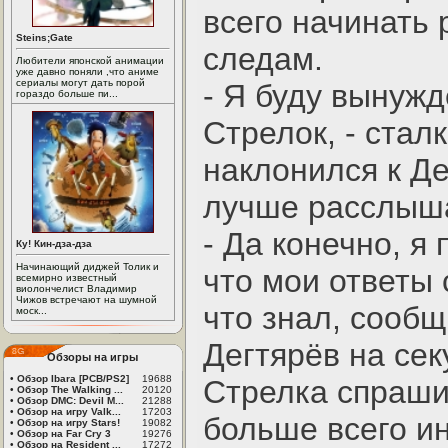
всего начинать
Steins;Gate
следам.
Любители японской анимации
уже давно поняли ,что аниме
сериалы могут дать порой
- Я буду вынужд
гораздо больше пи...
Стрелок, - стал
наклонился к Д
лучше расслыша
- Да конечно, я
Ку! Кин-дза-дза
Начинающий диджей Толик и
что мои ответы 
всемирно известный
виолончелист Владимир
Чижов встречают на шумной
что знал, сообщ
моск...
Дегтярёв на сек
Обзоры на игры
•
Обзор Ibara [PCB/PS2]
19688
Стрелка спраши
•
Обзор The Walking ...
20120
•
Обзор DMC: Devil M...
21288
•
Обзор на игру Valk...
17203
больше всего ин
•
Обзор на игру Stars!
19082
•
Обзор на Far Cry 3
19276
•
Обзор на Resident ...
17272