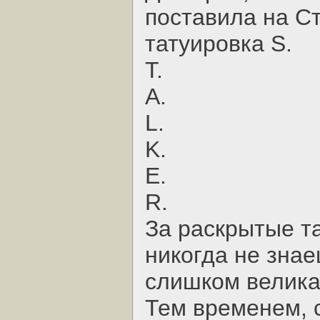
поставила на Ст
татуировка S.
T.
A.
L.
K.
E.
R.
За раскрытые та
никогда не знае
слишком велика
Тем временем, с