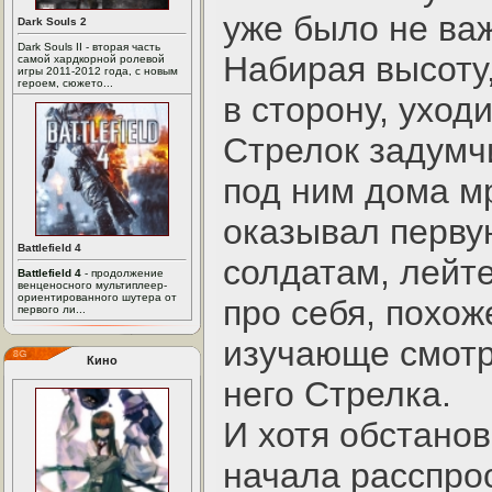
уже было не ва
Dark Souls 2
Dark Souls II - вторая часть
Набирая высоту,
самой хардкорной ролевой
игры 2011-2012 года, с новым
героем, сюжето...
в сторону, уход
Стрелок задумч
под ним дома м
оказывал перв
Battlefield 4
солдатам, лейт
Battlefield 4
- продолжение
венценосного мультиплеер-
ориентированного шутера от
про себя, похож
первого ли...
изучающе смотр
Кино
него Стрелка.
И хотя обстано
начала расспрос