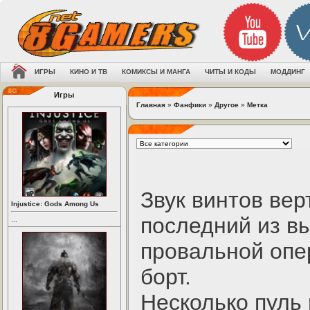
ИГРЫ
КИНО И ТВ
КОМИКСЫ И МАНГА
ЧИТЫ И КОДЫ
МОДДИНГ
Игры
Главная
»
Фанфики
»
Другое
»
Метка
Звук винтов вер
Injustice: Gods Among Us
последний из в
...
провальной опе
борт.
Несколько пуль 