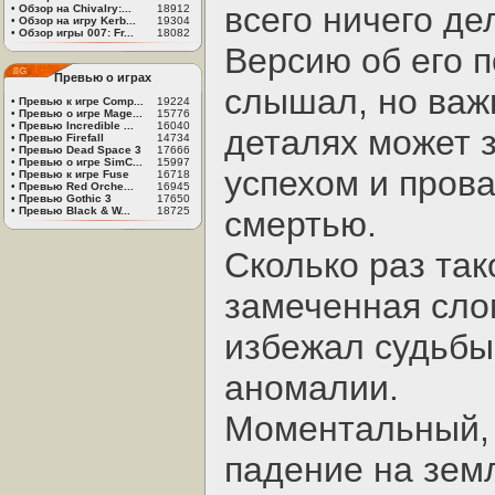
всего ничего де
•
Обзор на Chivalry:...
18912
•
Обзор на игру Kerb...
19304
•
Обзор игры 007: Fr...
18082
Версию об его п
Превью о играх
слышал, но важ
•
Превью к игре Comp...
19224
•
Превью о игре Mage...
15776
•
Превью Incredible ...
16040
деталях может 
•
Превью Firefall
14734
•
Превью Dead Space 3
17666
•
Превью о игре SimC...
15997
успехом и пров
•
Превью к игре Fuse
16718
•
Превью Red Orche...
16945
•
Превью Gothic 3
17650
•
Превью Black & W...
18725
смертью.
Сколько раз так
замеченная сло
избежал судьбы
аномалии.
Моментальный, 
падение на земл