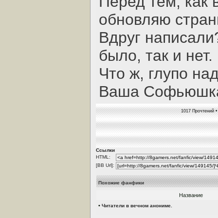
Перед тем, как 
обновляю стран
Вдруг написали?
было, так и нет.
Что ж, глупо на
Ваша Софьюшк
1017 Прочтений •
Ссылки
HTML:
[BB Url]:
Похожие фанфики
Название
•
Читатели в вечном анониме.