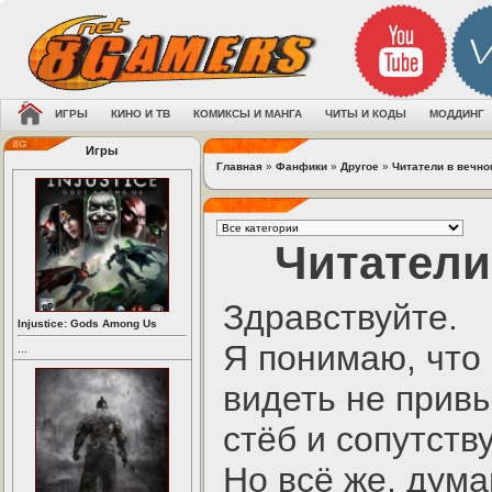
ИГРЫ
КИНО И ТВ
КОМИКСЫ И МАНГА
ЧИТЫ И КОДЫ
МОДДИНГ
Игры
Главная
»
Фанфики
»
Другое
»
Читатели в вечно
Читатели
Здравствуйте.
Injustice: Gods Among Us
Я понимаю, что 
...
видеть не привы
стёб и сопутств
Но всё же, дума