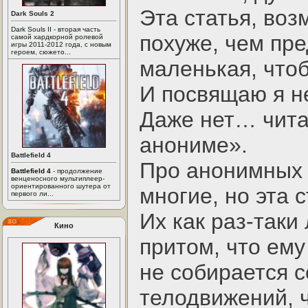
Эта статья, воз
Dark Souls 2
Dark Souls II - вторая часть
похуже, чем пр
самой хардкорной ролевой
игры 2011-2012 года, с новым
героем, сюжето...
маленькая, чтоб
И посвящаю я не
Даже нет… чита
анониме».
Battlefield 4
Про анонимных 
Battlefield 4
- продолжение
венценосного мультиплеер-
ориентированного шутера от
многие, но эта с
первого ли...
Их как раз-таки 
Кино
притом, что ем
не собирается 
телодвижений, ч