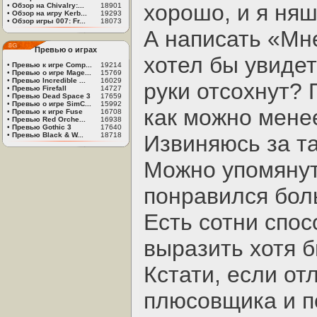
хорошо, и я няш
•
Обзор на Chivalry:...
18901
•
Обзор на игру Kerb...
19293
•
Обзор игры 007: Fr...
18073
А написать «Мне
Превью о играх
хотел бы увиде
•
Превью к игре Comp...
19214
•
Превью о игре Mage...
15769
•
Превью Incredible ...
16029
руки отсохнут? 
•
Превью Firefall
14727
•
Превью Dead Space 3
17659
•
Превью о игре SimC...
15992
как можно мене
•
Превью к игре Fuse
16708
•
Превью Red Orche...
16938
•
Превью Gothic 3
17640
•
Превью Black & W...
18718
Извиняюсь за т
Можно упомянуть
понравился бол
Есть сотни спос
выразить хотя б
Кстати, если от
плюсовщика и по