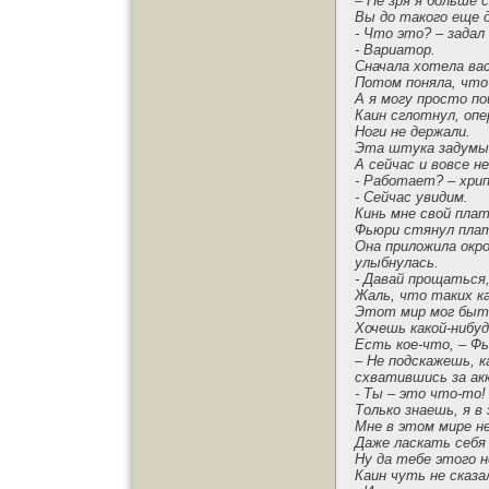
– Не зря я больше 
Вы до такого еще 
- Что это? – задал
- Вариатор.
Сначала хотела ва
Потом поняла, что
А я могу просто по
Каин сглотнул, опе
Ноги не держали.
Эта штука задумыв
А сейчас и вовсе н
- Работает? – хрип
- Сейчас увидим.
Кинь мне свой плат
Фьюри стянул плато
Она приложила окро
улыбнулась.
- Давай прощаться,
Жаль, что таких к
Этот мир мог быть
Хочешь какой-нибуд
Есть кое-что, – Фь
– Не подскажешь, 
схватившись за ак
- Ты – это что-то!
Только знаешь, я в
Мне в этом мире н
Даже ласкать себя 
Ну да тебе этого н
Каин чуть не сказа