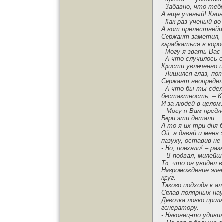
- Забавно, что теб
А еще ученый! Каин
- Как раз ученый в
А вот прелестнейш
Сержант заметил, 
карабкаться в коро
- Могу я звать Вас
- А что случилось 
Кристи увлеченно 
- Лишился глаз, по
Сержант неопредел
- А что бы ты сде
бестактность, – Ка
И за людей в целом
– Могу я Вам предл
Бери эти детали.
А то я их три дня 
Ой, а давай и меня
пазуху, оставив н
- Но, поехали! – ра
– В подвал, милейш
То, что он увидел 
Нагромождение эле
круг.
Такого подхода к а
Сплав полярных нау
Девочка ловко прил
генератору.
- Наконец-то удиви