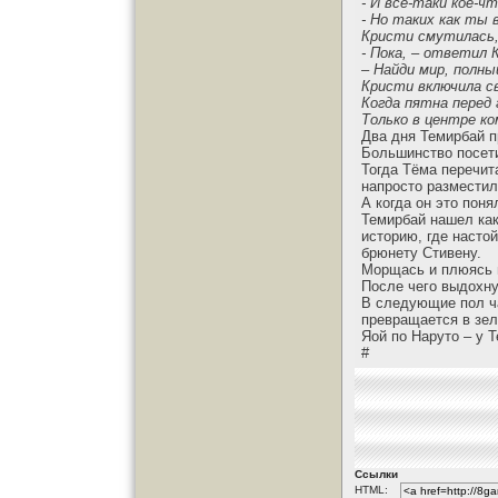
- И все-таки кое-ч
- Но таких как ты 
Кристи смутилась, 
- Пока, – ответил 
– Найди мир, полны
Кристи включила св
Когда пятна перед 
Только в центре к
Два дня Темирбай п
Большинство посети
Тогда Тёма перечит
напросто разместил
А когда он это пон
Темирбай нашел как
историю, где насто
брюнету Стивену.
Морщась и плюясь н
После чего выдохну
В следующие пол ча
превращается в зел
Яой по Наруто – у 
#
Ссылки
HTML: