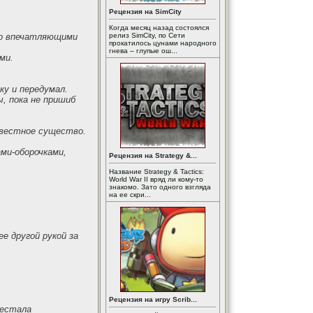
Рецензия на SimCity
Когда месяц назад состоялся
 то впечатляющими
релиз SimCity, по Сети
прокатилось цунами народного
гнева – глупые ош...
ми.
ку и передумал.
, пока не пришиб
звестное существо.
ми-оборочками,
Рецензия на Strategy &...
Название Strategy & Tactics:
World War II вряд ли кому-то
знакомо. Зато одного взгляда
на ее скри...
е другой рукой за
Рецензия на игру Scrib...
рестала