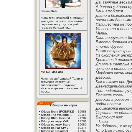
Да, занятие весьм
А болела у Каина д
Каин влюбился.
Steins;Gate
Давно и безнадежно
Любители японской анимации
внешними данными
уже давно поняли ,что аниме
Излишества не поо
сериалы могут дать порой
гораздо больше пи...
Из него то и доне
Мышь.
Каин вооружился бо
Вместо ботинка вз
кто-то другой.
Резко открыл крыш
Из скопления инст
Крохотный человеч
Длинные светлые в
грязное и рваное в
Ку! Кин-дза-дза
Мордочка очень мил
Девочка.
Начинающий диджей Толик и
Как в сказке про Д
всемирно известный
виолончелист Владимир
Двенадцатидюймово
Чижов встречают на шумной
Тот подставил руку
моск...
Потекла кровь.
Девочка в розовом 
подол платья.
Обзоры на игры
Дюймовочка высколь
•
Обзор Ibara [PCB/PS2]
19688
Сержант не сдавалс
•
Обзор The Walking ...
20118
Выплюнул нож.
•
Обзор DMC: Devil M...
21284
- Тише.
•
Обзор на игру Valk...
17201
•
Обзор на игру Stars!
19080
Не бойтесь, я не п
•
Обзор на Far Cry 3
19274
Что Вам нужно был
•
Обзор на Resident ...
17269