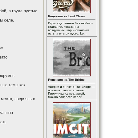
бой, в груде пустых
Рецензия на Lost Chron...
ом селе.
Игры, сделанные без любви и
старания, похожи на
воздушный шар – оболочка
есть, а внутри пусто. Lo...
ом.
вато.
форумов.
Рецензия на The Bridge
ные темы как-
«Верх» и «низ» в The Bridge —
понятия относительные.
Прогуливаясь под аркой,
можно запросто перей...
 место, сверяясь с
машина.
ать.