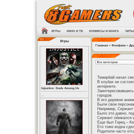
ИГРЫ
КИНО И ТВ
КОМИКСЫ И МАНГА
ЧИТЫ
Игры
Главная
»
Фанфики
»
Др
Темирбай начал смо
В клубах не состоял
интернете.
Injustice: Gods Among Us
Заинтересовавшись,
городов.
...
В его деревне аним
Были свои персонаж
Например, Сержант 
Было это давно, по
Сержант обижался и
Еще был Горец – Ке
Его тоже водка сде
Родители часто отс