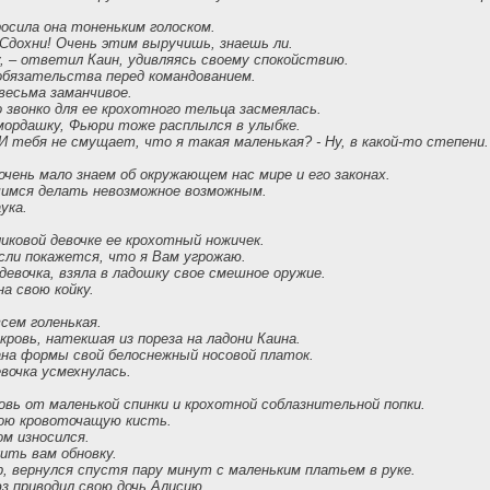
росила она тоненьким голоском.
 Сдохни! Очень этим выручишь, знаешь ли.
у, – ответил Каин, удивляясь своему спокойствию.
 обязательства перед командованием.
весьма заманчивое.
 звонко для ее крохотного тельца засмеялась.
 мордашку, Фьюри тоже расплылся в улыбке.
 тебя не смущает, что я такая маленькая? - Ну, в какой-то степени.
чень мало знаем об окружающем нас мире и его законах.
учимся делать невозможное возможным.
ука.
иковой девочке ее крохотный ножичек.
сли покажется, что я Вам угрожаю.
евочка, взяла в ладошку свое смешное оружие.
а свою койку.
сем голенькая.
кровь, натекшая из пореза на ладони Каина.
ана формы свой белоснежный носовой платок.
вочка усмехнулась.
вь от маленькой спинки и крохотной соблазнительной попки.
ою кровоточащую кисть.
ом износился.
ить вам обновку.
, вернулся спустя пару минут с маленьким платьем в руке.
з приводил свою дочь Алисию.