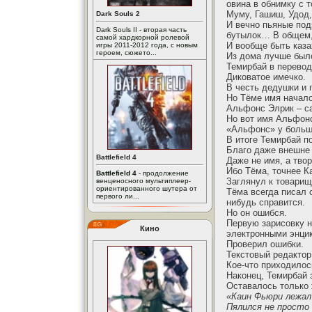
овина в обнимку с 
Муму, Гашиш, Удод
Dark Souls 2
И вечно пьяные под
Dark Souls II - вторая часть
бутылок… В общем, 
самой хардкорной ролевой
И вообще быть каза
игры 2011-2012 года, с новым
героем, сюжето...
Из дома лучше был
Темирбай в перевод
Диковатое имечко.
В честь дедушки и 
Но Тёме имя начало
Альфонс Элрик – са
Но вот имя Альфонс
«Альфонс» у больши
В итоге Темирбай п
Благо даже внешне 
Battlefield 4
Даже не имя, а тво
Ибо Тёма, точнее К
Battlefield 4
- продолжение
Заглянул к товарищ
венценосного мультиплеер-
ориентированного шутера от
Тёма всегда писал 
первого ли...
нибудь справится.
Но он ошибся.
Первую зарисовку н
Кино
электронными энци
Проверил ошибки.
Текстовый редактор
Кое-что приходилос
Наконец, Темирбай 
Оставалось только 
«Каин Фьюри лежал 
Пялился не просто