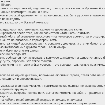
топором.
, Шпала.
руги этих персонажей, ищущие по утрам трусы в кустах за брошенной из
аниме посмотреть было не с кем.
хом в русской деревне почти так же опасно, как быть русским в казахск
о не выходить.
е с казахского – богатый железом.
прадедушки, поставлявших железо на деревенские кузни.
 нравиться после того, как он посмотрел Стального Алхимика.
мый «богатый железом» персонаж – на некоторое время стал его кумир
 как-то не вязалось с характером Тёмы.
нства людей ассоциировался с успехом у девушек, а с этим было туго
озаимствовал имя другого героя – Каин Фьюри.
они были во многом схожи.
рческий псевдоним.
аин, собирался поучаствовать в конкурсе фанфиков на одном из аниме-
у гуглу, спросить, что такое фанфик.
сочинения на пятерки и был уверен, что с самодеятельностью на анимеш
аписал на одном дыхании, вспоминая любимых героев, ставя себя на их
клопедиями и справочниками.
 указывал и синтаксические, и грамматические ошибки, но машина есть 
ь править вручную.
закончил, набросал описание и, выложив историю на сайт, отправился сп
ждать.
на койке в своей третьей казарме и пялился в потолок.
 так, а с умыслом – хотел сосчитать трещинки на штукатурке.