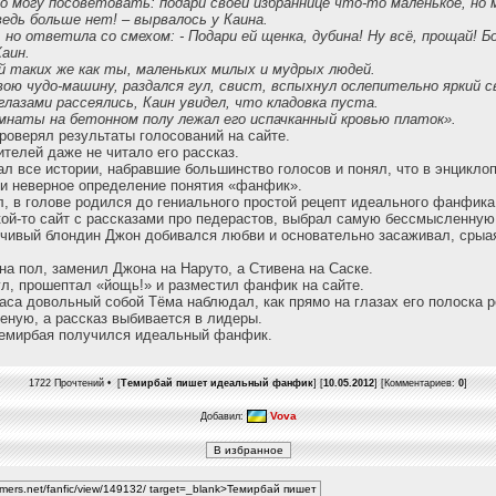
то могу посоветовать: подари своей избраннице что-то маленькое, но 
ведь больше нет! – вырвалось у Каина.
но ответила со смехом: - Подари ей щенка, дубина! Ну всё, прощай! Б
Каин.
й таких же как ты, маленьких милых и мудрых людей.
ою чудо-машину, раздался гул, свист, вспыхнул ослепительно яркий с
глазами рассеялись, Каин увидел, что кладовка пуста.
омнаты на бетонном полу лежал его испачканный кровью платок».
роверял результаты голосований на сайте.
телей даже не читало его рассказ.
ал все истории, набравшие большинство голосов и понял, что в энцикло
и неверное определение понятия «фанфик».
ял, в голове родился до гениального простой рецепт идеального фанфика
ой-то сайт с рассказами про педерастов, выбрал самую бессмысленную 
йчивый блондин Джон добивался любви и основательно засаживал, срыая
а пол, заменил Джона на Наруто, а Стивена на Саске.
л, прошептал «йощь!» и разместил фанфик на сайте.
са довольный собой Тёма наблюдал, как прямо на глазах его полоска р
еную, а рассказ выбивается в лидеры.
Темирбая получился идеальный фанфик.
1722 Прочтений • [
Темирбай пишет идеальный фанфик
] [
10.05.2012
] [Комментариев:
0
]
Vova
Добавил: