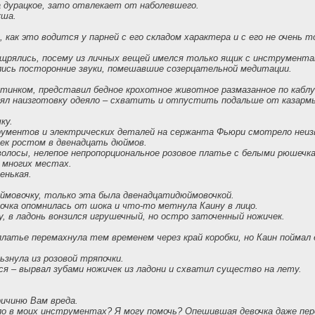
а дурацкое, зато отвлекает от наболевшего.
уша.
, как это водится у парней с его складом характера и с его не очень
.
щрялись, посему из личных вещей имелся только ящик с инструмента
слись посторонние звуки, помешавшие созерцательной медитации.
тинком, представил бедное крохотное животное размазанное по каблу
ял наизготовку одеяло – схватить и отпустить подальше от казармы
ку.
рументов и электрических деталей на сержанта Фьюри смотрело неи
ек ростом в двенадцать дюймов.
олосы, нелепое непропорциональное розовое платье с белыми рюшечка
о многих местах.
енькая.
юймовочку, только эта была двенадцатидюймовочкой.
чка опомнилась от шока и что-то метнула Каину в лицо.
, в ладонь вонзился игрушечный, но остро заточенный ножичек.
платье перемахнула тем временем через край коробки, но Каин поймал е
знула из розовой тряпочки.
я – вырвал зубами ножичек из ладони и схватил существо на лету.
ричиню Вам вреда.
о в моих инструментах? Я могу помочь? Опешившая девочка даже пе