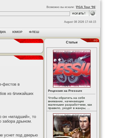
PGA Tour '96
Возможно вы искали: '
'
August 08 2026 17:44:15
ДИА
ЮМОР
ФЛЕШ
Статьи
е-фестов в
Рецензия на Pressure
убов из ближайших
Чтобы обратить на себя
внимание, начинающие
маленькие разработчики, как
правило, уходят в жанры, ...
о он «младший», то
о забора дрыном.
не уснет под дверью