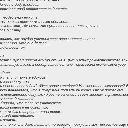
ста лет изучала науки и алхимию.
долго не додумаетесь.
 сержант свой неоригинальный вопрос.
с, людей уничтожить.
 вы это со временем и сами сделаете.
искать мир, где возможно существование таких, как я.
рся о стену.
алась, как орудие уничтожения всего человечества.
еизвестно, что она делает.
ло спросил он.
ок.
чек с руки и бросил его Кристине в центр электро-механического алх
вавленную ткань к центральной детали, нарисовала незнакомый узор, 
 Каин.
ак ты считанные единицы.
 гораздо лучше.
ь совет напоследок? Идею нового прибора? Неизвестное заклинание? 
юри понадеялся, что в полутьме подвала не видно, как он покраснел.
как понравиться девушке? Кристи залилась своим звонким заразитель
куратный животик.
 Хорошо, что я вас не уничтожила.
 этом вопросе не советчик.
е с кем было строить отношения.
самой приходилось.
е понять.
л, что «очень даже понять», но вовремя прикусил язык, покраснев еще 