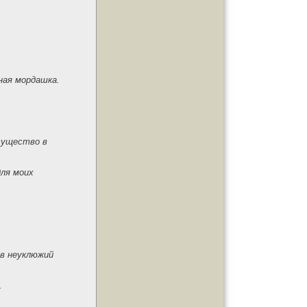
ная мордашка.
 существо в
для моих
ав неуклюжий
.