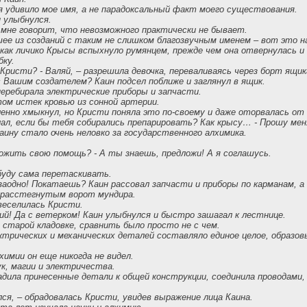
я удивило мое имя, а не парадоксальный факт моего существования.
 улыбнулся.
о мне говорит, что невозможного практически не бывает.
ее из созданий с таким не слишком благозвучным именем – вот это н
как личико Крысы вспыхнуло румянцем, прежде чем она отвернулась и
бку.
 Кристи? - Валяй, – разрешила девочка, переваливаясь через борт ящик
с Вашим создателем? Каин подсел поближе и заглянул в ящик.
перебирала электрические приборы и запчасти.
том истек кровью из сонной артерии.
енно хмыкнул, но Кристи поняла это по-своему и даже оторвалась от 
лал, если бы тебя собирались препарировать? Как крысу… - Прошу мен
ину стало очень неловко за государственного алхимика.
.
ожить свою помощь? - А ты знаешь, предложи! А я соглашусь.
буду сама перетаскивать.
 заодно! Покатаешь? Каин рассовал запчасти и приборы по карманам, а
е расстегнутым ворот мундира.
звеселилась Кристи.
ий! Да с ветерком! Каин улыбнулся и быстро зашагал к лестнице.
в старой кладовке, сравнить было просто не с чем.
ктрических и механических деталей составляло единое целое, образов
лхимии он еще никогда не видел.
к, магии и электричества.
адила принесенные детали к общей конструкции, соединила проводами,
лся, – обрадовалась Кристи, увидев выражение лица Каина.