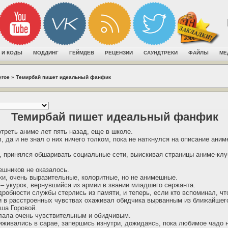
 И КОДЫ
МОДДИНГ
ГЕЙМДЕВ
РЕЦЕНЗИИ
САУНДТРЕКИ
ФАЙЛЫ
МЕ
угое
»
Темирбай пишет идеальный фанфик
Темирбай пишет идеальный фанфик
треть аниме лет пять назад, еще в школе.
, да и не знал о них ничего толком, пока не наткнулся на описание аним
 принялся обшаривать социальные сети, выискивая страницы аниме-кл
ешников не оказалось.
и, очень выразительные, колоритные, но не анимешные.
– укурок, вернувшийся из армии в звании младшего сержанта.
дробности службы стерлись из памяти, и теперь, если кто вспоминал, чт
 в расстроенных чувствах охаживал обидчика вырванным из ближайшег
ша Горовой.
лала очень чувствительным и обидчивым.
иживались в сарае, запершись изнутри, дожидаясь, пока любимое чадо 