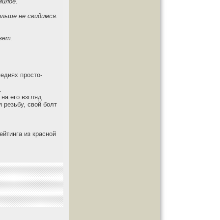
милое.
ольше не свидимся.
вет.
педиях просто-
.
на его взгляд
 резьбу, свой болт
ейтинга из красной