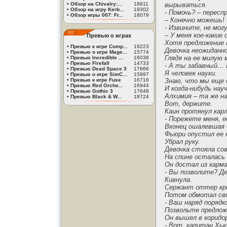
•
Обзор на Chivalry:...
18911
вырываться.
•
Обзор на игру Kerb...
19302
- Помочь? – пересп
•
Обзор игры 007: Fr...
18079
– Конечно можешь!
- Извините, не мог
– У меня кое-какие
Превью о играх
Хотя предложение 
•
Превью к игре Comp...
19223
Девочка неожиданно
•
Превью о игре Mage...
15774
Глядя на ее милую
•
Превью Incredible ...
16038
•
Превью Firefall
14733
- А ты забавный… И
•
Превью Dead Space 3
17666
Я человек науки.
•
Превью о игре SimC...
15997
•
Превью к игре Fuse
16716
Знаю, что мы еще о
•
Превью Red Orche...
16944
И когда-нибудь на
•
Превью Gothic 3
17648
Алхимия – та же на
•
Превью Black & W...
18724
Вот, держите.
Каин протянул карл
- Порежете меня, е
Вконец ошалевшая д
Фьюри опустил ее н
Убрал руку.
Девочка стояла сов
На спине осталась 
Он достал из карм
- Вы позволите? Де
Кивнула.
Сержант оттер кро
Потом обмотал св
- Ваш наряд порядк
Позвольте предлож
Он вышел в коридор
- Вот, капитан Хью