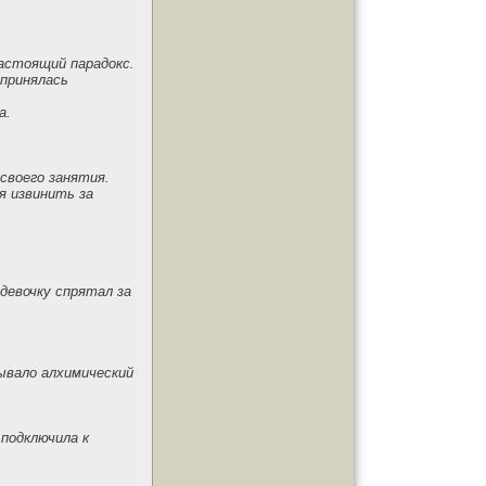
астоящий парадокс.
 принялась
а.
своего занятия.
я извинить за
 девочку спрятал за
ывало алхимический
 подключила к