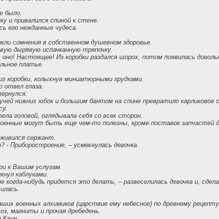
е было.
ку и привалился спиной к стене.
сь его нежданные чудеса.
кли сомнения в собственном душевном здоровье.
овую дырявую испачканную тряпочку.
 оно! Настоящее! Из коробки раздался шорох, потом появилась доволь
ольное платье.
 из коробки, колыхнув миниатюрными грудками.
 отвел глаза.
вернулся.
кучей нижних юбок и большим бантом на спине превратило карликовое
су.
ела головой, оглядывала себя со всех сторон.
 военные могут быть еще чем-то полезны, кроме поставок запчастей 
оживился сержант.
и? - Приборостроение, – усмехнулась девочка.
и к Вашим услугам.
кнул каблуками.
не когда-нибудь придется это делать, – развеселилась девочка и, сдел
илась.
аших военных алхимиков (царствие ему небесное) по древнему рецепту
оз, магниты и прочая дребедень.
я Каин.