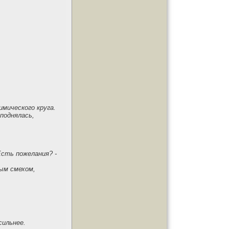
имического круга.
поднялась,
Есть пожелания? -
ным смехом,
сильнее.