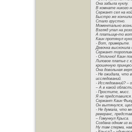
Она забыла куклу.
В комнате никого н
Сержант сел на кой
Быстро же кончили
Стало грустно.
Моментально возни
Взгляд упал на роз
А платьице-то вот
Каин протянул кук
- Вот, примерьте.
Девочка выскочила
Сержант торопливо
- Отлично! Каин по
Лиловое платье с 
крошечную принцес
Она довольная верт
- Не ожидала, что
исследований.
- Исследований? – 
– А в какой област
- Простите, мисс.
Я не представился.
Сержант Каин Фьюр
Он вытянулся, щел
- Не думала, что м
реверанс, представ
– Гомункул Крыса.
Создана одним из в
Ну там сперма, нав
- Крыса? – удивилс