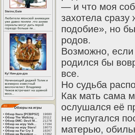
— и что моя соб
Steins;Gate
захотела сразу 
Любители японской анимации
уже давно поняли ,что аниме
сериалы могут дать порой
подобие», но б
гораздо больше пи...
родов.
Возможно, если 
родился бы вовр
все.
Ку! Кин-дза-дза
Начинающий диджей Толик и
Но судьба расп
всемирно известный
виолончелист Владимир
Чижов встречают на шумной
Как мать сама 
моск...
ослушался её пр
Обзоры на игры
•
Обзор Ibara [PCB/PS2]
19680
не испугался по
•
Обзор The Walking ...
20112
•
Обзор DMC: Devil M...
21278
•
Обзор на игру Valk...
17194
матерью, обиль
•
Обзор на игру Stars!
19073
•
Обзор на Far Cry 3
19267
•
Обзор на Resident ...
17262