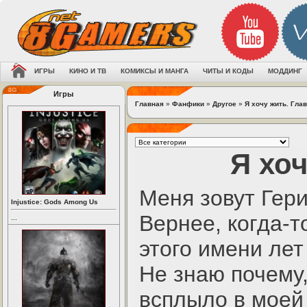
ИГРЫ
КИНО И ТВ
КОМИКСЫ И МАНГА
ЧИТЫ И КОДЫ
МОДДИНГ
Игры
Главная
»
Фанфики
»
Другое
»
Я хочу жить. Глав
Я хоч
Меня зовут Гери
Injustice: Gods Among Us
Вернее, когда-т
...
этого имени лет
Не знаю почему,
всплыло в моей