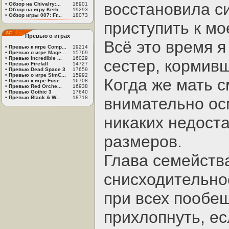
восстановила с
•
Обзор на Chivalry:...
18901
•
Обзор на игру Kerb...
19293
•
Обзор игры 007: Fr...
18073
приступить к м
Превью о играх
Всё это время я
•
Превью к игре Comp...
19214
•
Превью о игре Mage...
15769
•
Превью Incredible ...
16029
сестер, кормив
•
Превью Firefall
14727
•
Превью Dead Space 3
17659
•
Превью о игре SimC...
15992
Когда же мать с
•
Превью к игре Fuse
16708
•
Превью Red Orche...
16938
•
Превью Gothic 3
17640
•
Превью Black & W...
18718
внимательно ос
никаких недост
размеров.
Глава семейств
снисходительнос
при всех пообе
прихлопнуть, ес