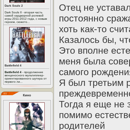
Отец не уставал
Dark Souls 2
Dark Souls II - вторая часть
постоянно сража
самой хардкорной ролевой
игры 2011-2012 года, с новым
героем, сюжето...
хоть как-то счит
Казалось бы, чт
Это вполне есте
меня была сове
Battlefield 4
самого рождени
Battlefield 4
- продолжение
венценосного мультиплеер-
ориентированного шутера от
Я был третьим 
первого ли...
преждевременно
Кино
Тогда я еще не 
помимо естестве
родителей