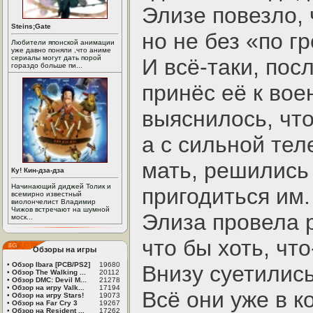
Элизе повезло, 
Steins;Gate
но не без «по г
Любители японской анимации
уже давно поняли ,что аниме
сериалы могут дать порой
И всё-таки, пос
гораздо больше пи...
принёс её к вое
выяснилось, что
а с сильной тел
мать, решились
Ку! Кин-дза-дза
Начинающий диджей Толик и
пригодиться им.
всемирно известный
виолончелист Владимир
Чижов встречают на шумной
Элиза провела р
моск...
что бы хоть, что
Обзоры на игры
•
Обзор Ibara [PCB/PS2]
19680
Внизу суетилис
•
Обзор The Walking ...
20112
•
Обзор DMC: Devil M...
21278
•
Обзор на игру Valk...
17194
Всё они уже в к
•
Обзор на игру Stars!
19073
•
Обзор на Far Cry 3
19267
•
Обзор на Resident ...
17262