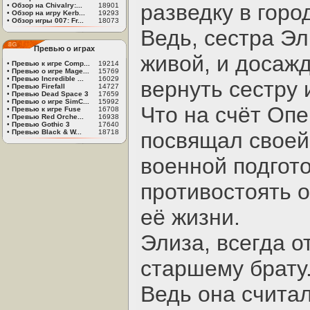
разведку в горо
•
Обзор на Chivalry:...
18901
•
Обзор на игру Kerb...
19293
•
Обзор игры 007: Fr...
18073
Ведь, сестра Эл
Превью о играх
живой, и досажд
•
Превью к игре Comp...
19214
•
Превью о игре Mage...
15769
•
Превью Incredible ...
16029
вернуть сестру 
•
Превью Firefall
14727
•
Превью Dead Space 3
17659
•
Превью о игре SimC...
15992
Что на счёт Опе
•
Превью к игре Fuse
16708
•
Превью Red Orche...
16938
•
Превью Gothic 3
17640
•
Превью Black & W...
18718
посвящал своей 
военной подгото
противостоять о
её жизни.
Элиза, всегда о
старшему брату
Ведь она счита