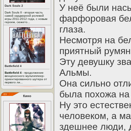
У неё были нас
Dark Souls 2
Dark Souls II - вторая часть
фарфоровая бел
самой хардкорной ролевой
игры 2011-2012 года, с новым
героем, сюжето...
глаза.
Несмотря на бе
приятный румян
Эту девушку зва
Battlefield 4
Альмы.
Battlefield 4
- продолжение
венценосного мультиплеер-
ориентированного шутера от
Она сильно отли
первого ли...
была похожа на
Кино
Ну это естестве
человеком, а ма
здешнее люди, 