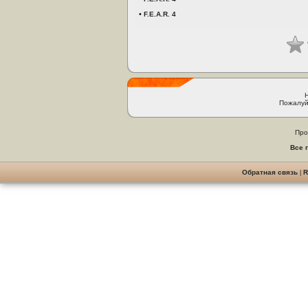
•
F.E.A.R. 4
Пожалуй
Про
Все 
Обратная связь
|