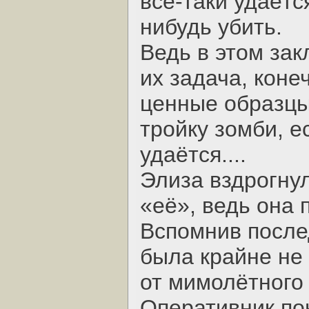
всё-таки удаётс
нибудь убить.
Ведь в этом зак
их задача, коне
ценные образцы
тройку зомби, е
удаётся....
Элиза вздрогну
«её», ведь она 
Вспомнив после
была крайне не
от мимолётного
Оперативник пон