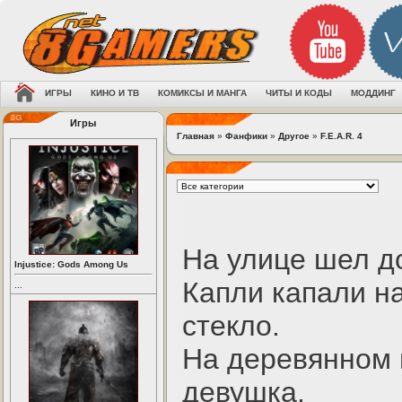
ИГРЫ
КИНО И ТВ
КОМИКСЫ И МАНГА
ЧИТЫ И КОДЫ
МОДДИНГ
Игры
Главная
»
Фанфики
»
Другое
»
F.E.A.R. 4
На улице шел д
Injustice: Gods Among Us
Капли капали н
...
стекло.
На деревянном 
девушка.