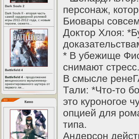
персонаж, котор
Dark Souls 2
Dark Souls II - вторая часть
самой хардкорной ролевой
Биовары совсем
игры 2011-2012 года, с новым
героем, сюжето...
Доктор Хлоя: *Б
доказательства
* В убежище Фи
снимают стресс
Battlefield 4
В смысле ренеГ
Battlefield 4
- продолжение
венценосного мультиплеер-
ориентированного шутера от
Тали: *Что-то б
первого ли...
это куроногое 
Кино
опцией для ром
типа.
Андерсон действ