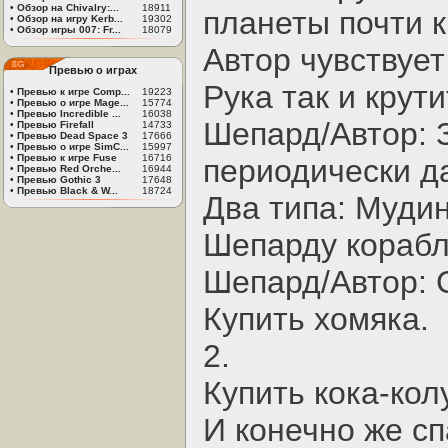
•
Обзор на Chivalry:...
18911
планеты почти к
•
Обзор на игру Kerb...
19302
•
Обзор игры 007: Fr...
18079
Автор чувствует
Превью о играх
Рука так и крут
•
Превью к игре Comp...
19223
•
Превью о игре Mage...
15774
•
Превью Incredible ...
16038
Шепард/Автор: З
•
Превью Firefall
14733
•
Превью Dead Space 3
17666
•
Превью о игре SimC...
15997
•
Превью к игре Fuse
16716
периодически д
•
Превью Red Orche...
16944
•
Превью Gothic 3
17648
•
Превью Black & W...
18724
Два типа: Мудин
Шепарду корабл
Шепард/Автор: С
Купить хомяка.
2.
Купить кока-колу
И конечно же сп