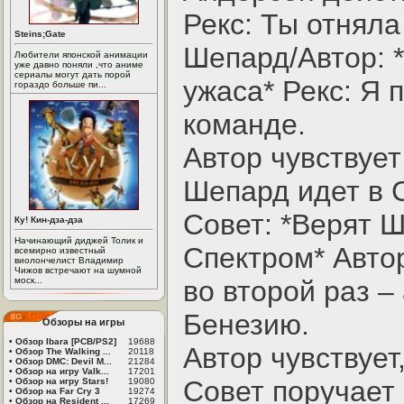
Рекс: Ты отняла
Steins;Gate
Шепард/Автор: *
Любители японской анимации
уже давно поняли ,что аниме
сериалы могут дать порой
ужаса* Рекс: Я 
гораздо больше пи...
команде.
Автор чувствует
Шепард идет в 
Совет: *Верят 
Ку! Кин-дза-дза
Начинающий диджей Толик и
Спектром* Автор
всемирно известный
виолончелист Владимир
Чижов встречают на шумной
моск...
во второй раз –
Бенезию.
Обзоры на игры
•
Обзор Ibara [PCB/PS2]
19688
Автор чувствует
•
Обзор The Walking ...
20118
•
Обзор DMC: Devil M...
21284
•
Обзор на игру Valk...
17201
Совет поручает
•
Обзор на игру Stars!
19080
•
Обзор на Far Cry 3
19274
•
Обзор на Resident ...
17269