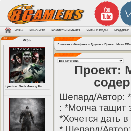
ИГРЫ
КИНО И ТВ
КОМИКСЫ И МАНГА
ЧИТЫ И КОДЫ
МОДДИНГ
Игры
Главная
»
Фанфики
»
Другое
»
Проект: Mass Effe
Проект: M
содер
Injustice: Gods Among Us
...
Шепард/Автор: 
: *Молча тащит
*Хочется дать в
* Шепард/Автор