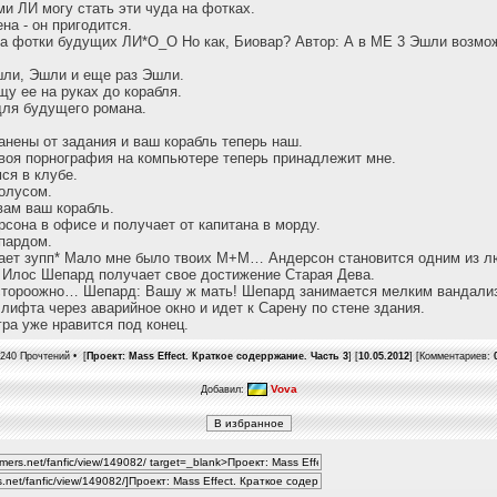
ми ЛИ могу стать эти чуда на фотках.
на - он пригодится.
на фотки будущих ЛИ*О_О Но как, Биовар? Автор: А в МЕ 3 Эшли возмо
ли, Эшли и еще раз Эшли.
у ее на руках до корабля.
для будущего романа.
анены от задания и ваш корабль теперь наш.
твоя порнография на компьютере теперь принадлежит мне.
ся в клубе.
олусом.
вам ваш корабль.
сона в офисе и получает от капитана в морду.
пардом.
ает зупп* Мало мне было твоих М+М… Андерсон становится одним из л
 Илос Шепард получает свое достижение Старая Дева.
стороожно… Шепард: Вашу ж мать! Шепард занимается мелким вандали
лифта через аварийное окно и идет к Сарену по стене здания.
гра уже нравится под конец.
240 Прочтений • [
Проект: Mass Effect. Краткое содерржание. Часть 3
] [
10.05.2012
] [Комментариев:
Vova
Добавил: