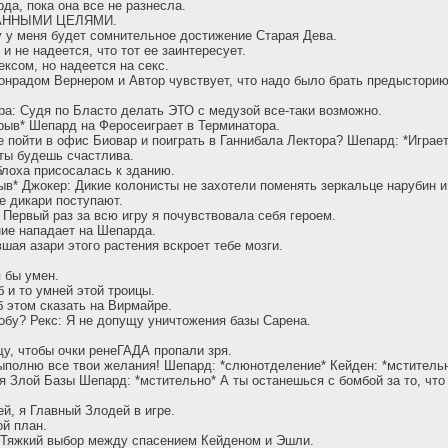
да, пока она все не разнесла.
ТРАННЫМИ ЦЕЛЯМИ.
у у меня будет сомнительное достижение Старая Дева.
 не надеется, что тот ее заинтересует.
ексом, но надеется на секс.
онрадом Вернером и Автор чувствует, что надо было брать предыстори
а: Судя по Бласто делать ЭТО с медузой все-таки возможно.
рыв* Шепард на Феросеиграет в Терминатора.
 пойти в офис Биовар и поиграть в Ганнибала Лектора? Шепард: *Играет
 ты будешь счастлива.
 блоха присосалась к зданию.
ыв* Джокер: Дикие колонисты не захотели поменять зеркальце нарубин и
е дикари поступают.
ервый раз за всю игру я почувствовала себя героем.
ие нападает на Шепарда.
шая азари этого растения вскроет тебе мозги.
 бы умен.
 и то умней этой троицы.
б этом сказать на Вирмайре.
обу? Рекс: Я не допущу уничтожения базы Сарена.
.
у, чтобы очки ренеГАДА пропали зря.
полню все твои желания! Шепард: *слюнотделение* Кейден: *мстительн
 Злой Базы Шепард: *мстительно* А ты останешься с бомбой за то, что
ей, я Главный Злодей в игре.
ой план.
t Тяжкий выбор между спасением Кейденом и Эшли.