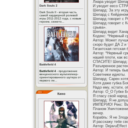
Лиара уводит Шепар
И уводит еесо С
Dark Souls 2
Шепард: За эту игр
Dark Souls II - вторая часть
Шепард с Кейденом и
самой хардкорной ролевой
Шепард говорит с Р
игры 2011-2012 года, с новым
героем, сюжето...
Шепард говорит с К
срыва».
Шепард видит Ханар
Кодекс: *Нервный с
Автор: Может лучше
скоро будет ДА 2 и
Гигантская гетская
Автор: *Нервный ср
нашей плоти, как вс
СПАСИТЕ! Шепард: П
Battlefield 4
Разъяренное растен
Автор: И теперь быв
Battlefield 4
- продолжение
Советники идиоты.
венценосного мультиплеер-
ориентированного шутера от
Шепард: Сарен хотя
первого ли...
Хотя даже губка Боб
Надо ему, кстати, о
Автор: О_О Губке Б
Кино
Я спасу свой народ
Шепард: Я не допущ
ИМПЕРИО! Рекс: Вы
Планом Уничтожения
вечер.
Корабль: Я не Злод
И расскажу тебе св
Автор: DejavuEffec