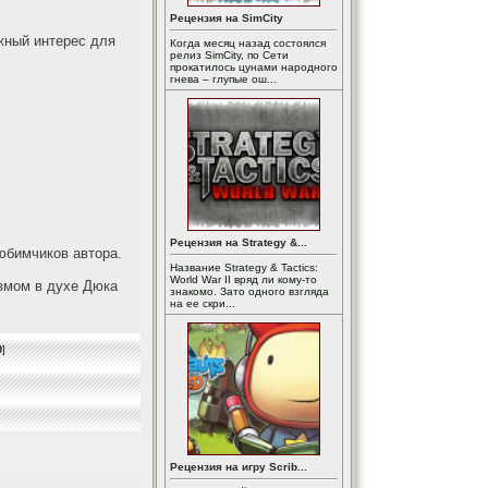
Рецензия на SimCity
жный интерес для
Когда месяц назад состоялся
релиз SimCity, по Сети
прокатилось цунами народного
гнева – глупые ош...
Рецензия на Strategy &...
юбимчиков автора.
Название Strategy & Tactics:
World War II вряд ли кому-то
змом в духе Дюка
знакомо. Зато одного взгляда
на ее скри...
0
]
Рецензия на игру Scrib...