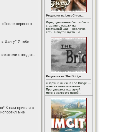
Рецензия на Lost Chron...
Игры, сделанные без любви и
ю «После нервного
старания, похожи на
воздушный шар – оболочка
есть, а внутри пусто. Lo...
 в Вангу* У тебя
 захотели отведать
Рецензия на The Bridge
«Верх» и «низ» в The Bridge —
понятия относительные.
Прогуливаясь под аркой,
можно запросто перей...
о* К нам пришли с
 испортил мне