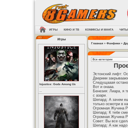
ИГРЫ
КИНО И ТВ
КОМИКСЫ И МАНГА
ЧИТЫ
Игры
Главная
»
Фанфики
»
Др
Прое
Эстонский лифт: О
Двериии закрывааю
Следущааая остан
Injustice: Gods Among Us
Вот и онааа.
Бенезия: Лиара, я 
...
с азари.
Шепард: А зачем ещ
только осмотри в ка
Огромная Жучина Р
Шепард: К тебе сме
Огромная Жучина Р
Совет: Вы все сдел
Шепард: А как надо 