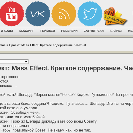
 И КОДЫ
МОДДИНГ
ГЕЙМДЕВ
РЕЦЕНЗИИ
САУНДТРЕКИ
ФАЙЛЫ
МЕ
угое
»
Проект: Mass Effect. Краткое содерржание. Часть 3
кт: Mass Effect. Краткое содерржание. Ча
сторожнооо.
ются.
оовкааа….
твой мать! Шепард: *Взрыв мозгов*Но как? Кодекс: *утомленно* Ты прочи
е эта раса была создана?! Кодекс: Ну знаешь… Шепард: Это ты ни черт
кой позе она умерла.
ахни: Освободи меня.
рть явится с мухобойкой.
ахни: Твою ж! Шепард докладывает обо всем Совету.
али неправильно.
чтобы правильно? Совет: Не знаем как, но не так.