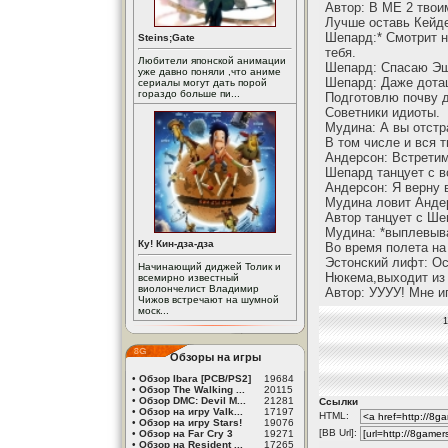
Автор: В МЕ 2 твои
Лучше оставь Кейде
Шепард:* Смотрит 
Steins;Gate
тебя.
Любители японской анимации
Шепард: Спасаю Эш
уже давно поняли ,что аниме
Шепард: Даже дотащ
сериалы могут дать порой
гораздо больше пи...
Подготовлю почву 
Советники идиоты.
Мудина: А вы отстр
В том числе и вся 
Андерсон: Встретим
Шепард танцует с в
Андерсон: Я верну 
Мудина ловит Андер
Автор танцует с Ше
Мудина: *выплевыв
Ку! Кин-дза-дза
Во время полета на
Эстонский лифт: О
Начинающий диджей Толик и
Нюкема,выходит из 
всемирно известный
виолончелист Владимир
Автор: УУУУ! Мне и
Чижов встречают на шумной
моск...
1
Обзоры на игры
•
Обзор Ibara [PCB/PS2]
19684
•
Обзор The Walking ...
20115
•
Обзор DMC: Devil M...
21281
Ссылки
•
Обзор на игру Valk...
17197
HTML:
•
Обзор на игру Stars!
19076
[BB Url]:
•
Обзор на Far Cry 3
19271
•
Обзор на Resident ...
17265