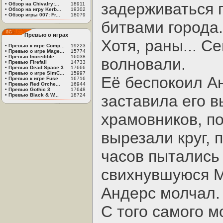
задерживаться 
•
Обзор на Chivalry:...
18911
•
Обзор на игру Kerb...
19302
•
Обзор игры 007: Fr...
18079
битвами города.
Превью о играх
Хотя, раны... С
•
Превью к игре Comp...
19223
•
Превью о игре Mage...
15774
•
Превью Incredible ...
16038
волновали.
•
Превью Firefall
14733
•
Превью Dead Space 3
17666
•
Превью о игре SimC...
15997
Её беспокоил Ан
•
Превью к игре Fuse
16716
•
Превью Red Orche...
16944
•
Превью Gothic 3
17648
•
Превью Black & W...
18724
заставила его в
храмовников, по
вырезали круг, п
часов пытались
свихнувшуюся Ме
Андерс молчал.
С того самого м