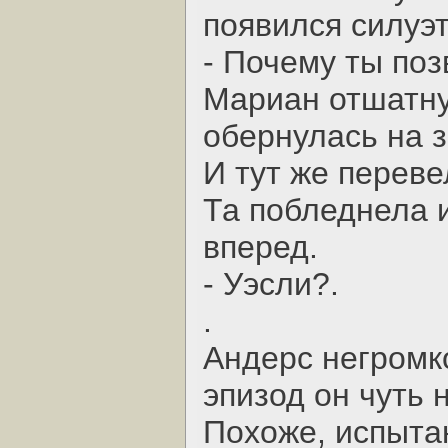
появился силуэт
- Почему ты поз
Мариан отшатну
обернулась на 
И тут же переве
Та побледнела 
вперед.
- Уэсли?.
.
Андерс негромко
эпизод он чуть 
Похоже, испыта