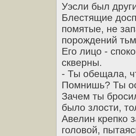
Уэсли был друг
Блестящие досп
помятые, не за
порождений тьм
Его лицо - спок
скверны.
- Ты обещала, ч
Помнишь? Ты ос
Зачем ты бросил
было злости, то
Авелин крепко 
головой, пытаяс