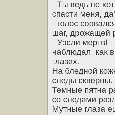
- Ты ведь не хо
спасти меня, да?
- голос сорвалс
шаг, дрожащей 
- Уэсли мертв! 
наблюдал, как 
глазах.
На бледной кож
следы скверны.
Темные пятна р
со следами раз
Мутные глаза е