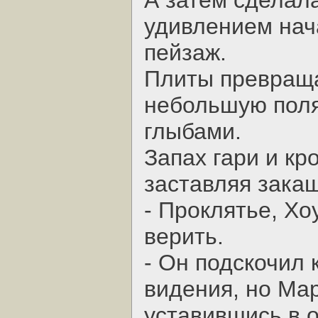
А затем сделала
удивлением нач
пейзаж.
Плиты превраща
небольшую пол
глыбами.
Запах гари и кр
заставляя зака
- Проклятье, Хо
верить.
- Он подскочил 
видения, но Ма
уставившись в о