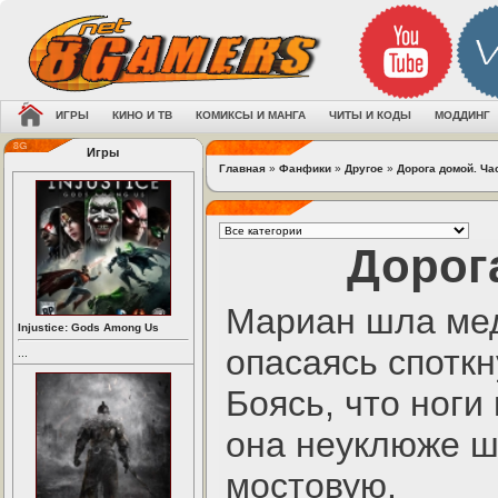
ИГРЫ
КИНО И ТВ
КОМИКСЫ И МАНГА
ЧИТЫ И КОДЫ
МОДДИНГ
Игры
Главная
»
Фанфики
»
Другое
»
Дорога домой. Ча
Дорог
Мариан шла мед
Injustice: Gods Among Us
опасаясь споткн
...
Боясь, что ноги
она неуклюже ш
мостовую.