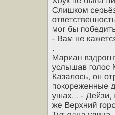
Хоук не была ни
Слишком серьёз
ответственность
мог бы победить
- Вам не кажетс
.
Мариан вздрогн
услышав голос 
Казалось, он от
покореженные до
ушах... - Дейзи,
же Верхний горо
Тут одна улица,