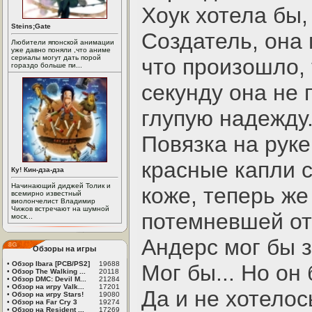
Хоук хотела бы,
Steins;Gate
Создатель, она 
Любители японской анимации
уже давно поняли ,что аниме
сериалы могут дать порой
что произошло, 
гораздо больше пи...
секунду она не 
глупую надежду
Повязка на руке
красные капли с
Ку! Кин-дза-дза
Начинающий диджей Толик и
коже, теперь же
всемирно известный
виолончелист Владимир
Чижов встречают на шумной
потемневшей от
моск...
Андерс мог бы з
Обзоры на игры
•
Обзор Ibara [PCB/PS2]
19688
Мог бы... Но он
•
Обзор The Walking ...
20118
•
Обзор DMC: Devil M...
21284
•
Обзор на игру Valk...
17201
Да и не хотело
•
Обзор на игру Stars!
19080
•
Обзор на Far Cry 3
19274
•
Обзор на Resident ...
17269