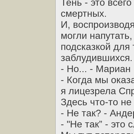
Тень - это всег
смертных.
И, воспроизводя
могли напутать,
подсказкой для т
заблудившихся.
- Но... - Мариа
- Когда мы оказ
я лицезрела Спр
Здесь что-то не 
- Не так? - Анд
- "Не так” - это