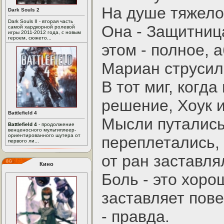
На душе тяжело
Dark Souls 2
Dark Souls II - вторая часть
Она - Защитница
самой хардкорной ролевой
игры 2011-2012 года, с новым
героем, сюжето...
этом - полное, 
Мариан струсил
В тот миг, когд
решение, Хоук и
Battlefield 4
Мысли путались
Battlefield 4
- продолжение
венценосного мультиплеер-
ориентированного шутера от
переплетались, 
первого ли...
от ран заставля
Кино
Боль - это хоро
заставляет пов
- правда.