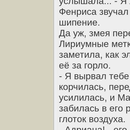
услышала... - Я 
Фенриса звучал 
шипение.
Да уж, змея пер
Лириумные метк
заметила, как э
её за горло.
- Я вырвал тебе 
корчилась, перед
усилилась, и М
забилась в его 
глоток воздуха.
- Адриана! - ег