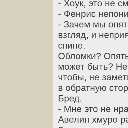
- Хоук, это не с
- Фенрис непон
- Зачем мы опят
взгляд, и непри
спине.
Обломки? Опять?
может быть? Не 
чтобы, не замет
в обратную стор
Бред.
- Мне это не нр
Авелин хмуро р