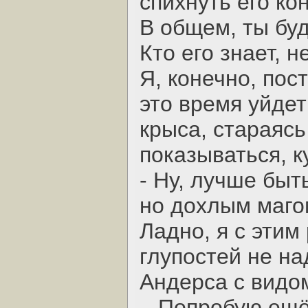
спихнуть его ко
В общем, ты бу
Кто его знает, 
Я, конечно, пос
это время уйдет
крыса, стараясь
показываться, к
- Ну, лучше быт
но дохлым маго
Ладно, я с этим
глупостей не на
Андерса с видом
– Попробую ещё