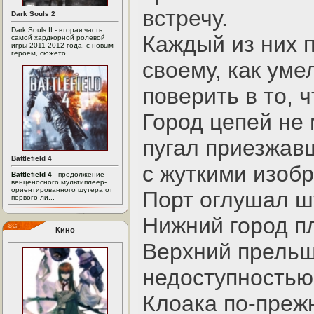
встречу.
Dark Souls 2
Dark Souls II - вторая часть
Каждый из них 
самой хардкорной ролевой
игры 2011-2012 года, с новым
героем, сюжето...
своему, как умел
поверить в то, 
Город цепей не 
пугал приезжав
Battlefield 4
с жуткими изоб
Battlefield 4
- продолжение
венценосного мультиплеер-
ориентированного шутера от
Порт оглушал ш
первого ли...
Нижний город п
Кино
Верхний прельщ
недоступностью
Клоака по-преж