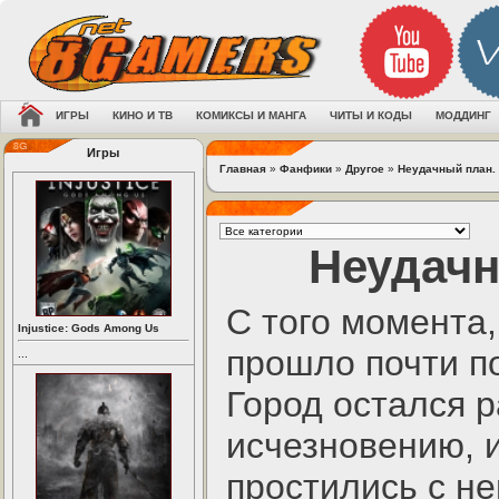
ИГРЫ
КИНО И ТВ
КОМИКСЫ И МАНГА
ЧИТЫ И КОДЫ
МОДДИНГ
Игры
Главная
»
Фанфики
»
Другое
»
Неудачный план. 
Неудачн
С того момента,
Injustice: Gods Among Us
прошло почти п
...
Город остался 
исчезновению, 
простились с н