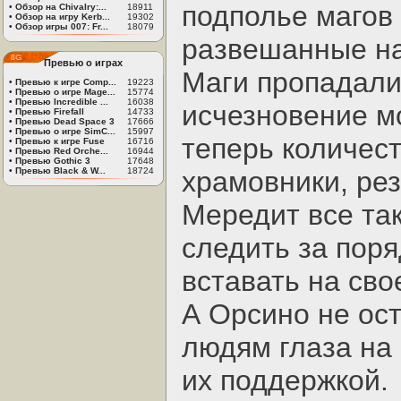
подполье магов 
•
Обзор на Chivalry:...
18911
•
Обзор на игру Kerb...
19302
•
Обзор игры 007: Fr...
18079
развешанные на
Превью о играх
Маги пропадали 
•
Превью к игре Comp...
19223
•
Превью о игре Mage...
15774
•
Превью Incredible ...
16038
исчезновение мо
•
Превью Firefall
14733
•
Превью Dead Space 3
17666
•
Превью о игре SimC...
15997
теперь количест
•
Превью к игре Fuse
16716
•
Превью Red Orche...
16944
•
Превью Gothic 3
17648
•
Превью Black & W...
18724
храмовники, рез
Мередит все та
следить за поря
вставать на сво
А Орсино не ос
людям глаза на
их поддержкой.