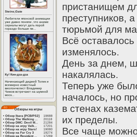
пристанищем дл
Steins;Gate
преступников, а
Любители японской анимации
уже давно поняли ,что аниме
сериалы могут дать порой
тюрьмой для ма
гораздо больше пи...
Всё оставалось 
изменялось.
День за днем, ш
накалялась.
Ку! Кин-дза-дза
Начинающий диджей Толик и
Теперь уже было
всемирно известный
виолончелист Владимир
Чижов встречают на шумной
началось, но п
моск...
в стенах казема
Обзоры на игры
•
Обзор Ibara [PCB/PS2]
19688
их пределы.
•
Обзор The Walking ...
20118
•
Обзор DMC: Devil M...
21284
•
Обзор на игру Valk...
17201
Все чаще можно
•
Обзор на игру Stars!
19080
•
Обзор на Far Cry 3
19274
•
Обзор на Resident ...
17269