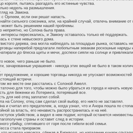
цо короля, пытаясь разгадать его истинные чувства.
олько недель на размышления.
гляд на Эамона.
я с Орлеем, если они решат напасть.
найти сильного союзника, или, на крайней случай, отвлечь внимание от
о может быть решением нашей проблемы.
о неприятно, но Солона была права.
 интересы пересекались, и Эамону оставалось только её поддержать.
лась к стене невысокого дома.
твистого дерева, она могла наблюдать за площадью рынка, оставаясь н
орговцы наперебой предлагали любопытным зевакам роскошные наряды 
натирали до блеска щиты и мечи, доспехи сияли на солнце и привлека
то новое, чего раньше не было.
иги, зачарованные украшения - никогда этих вещей не было в таком коли
.
ет предложение, и хорошие торговцы никогда не упускают возможностей
стоящей встречи.
этом же месте они расстались с Солоной Амелл.
статочно для того, чтобы можно было убраться из города и начать новую
ть для беженки из Лотеринга, потерявшей все.
сть для неё отец заплатил собой.
ла на Солону, отец сам сделал свой выбор, его никто не заставлял.
а и считал его предателем, а, когда узнал, что и Анора пошла по стопа
йной за власть, его ненависть распространилась и на неё.
поступок убийством, а видел в нем подвиг, который останется неизвест
лагополучие страны и оставит след в истории.
ного убийцу, спятившего от горя после гибели всей семьи.
Лесса стала призраком.
 что исчезла навсегда, сбежав в Киркволл, но нападение кунари спутало