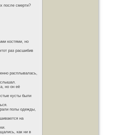
их после смерти?
ыми костями, но
этот раз расшибив
ленно расплывалась,
 слышал.
а, но он её
устые кусты были
ься.
адрали полы одежды,
ашиваются на
ки.
щались, как ни в