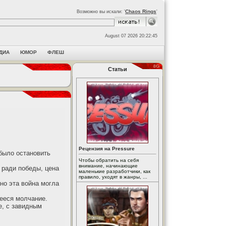
Chaos Rings
Возможно вы искали: '
'
August 07 2026 20:22:45
ДИА
ЮМОР
ФЛЕШ
Статьи
Рецензия на Pressure
 было остановить
Чтобы обратить на себя
внимание, начинающие
 ради победы, цена
маленькие разработчики, как
правило, уходят в жанры, ...
но эта война могла
ееся молчание.
е, с завидным