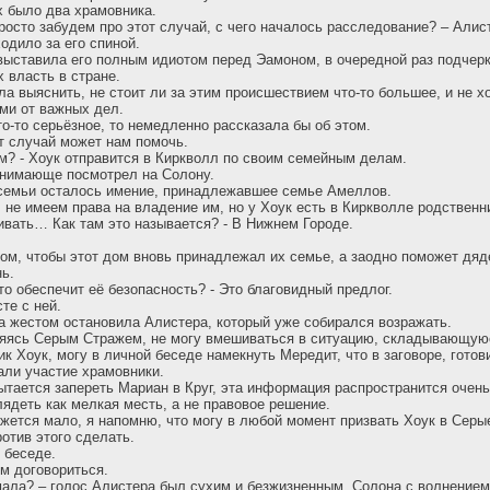
х было два храмовника.
просто забудем про этот случай, с чего началось расследование? – Алис
одило за его спиной.
ставила его полным идиотом перед Эамоном, в очередной раз подчерк
 власть в стране.
ла выяснить, не стоит ли за этим происшествием что-то большее, и не х
ми от важных дел.
то-то серьёзное, то немедленно рассказала бы об этом.
от случай может нам помочь.
ом? - Хоук отправится в Киркволл по своим семейным делам.
онимающе посмотрел на Солону.
 семьи осталось имение, принадлежавшее семье Амеллов.
а, не имеем права на владение им, но у Хоук есть в Киркволле родственн
вать… Как там это называется? - В Нижнем Городе.
том, чтобы этот дом вновь принадлежал их семье, а заодно поможет дяд
ь.
то обеспечит её безопасность? - Это благовидный предлог.
те с ней.
на жестом остановила Алистера, который уже собирался возражать.
ляясь Серым Стражем, не могу вмешиваться в ситуацию, складывающуюс
ик Хоук, могу в личной беседе намекнуть Мередит, что в заговоре, гото
ли участие храмовники.
пытается запереть Мариан в Круг, эта информация распространится очень
лядеть как мелкая месть, а не правовое решение.
кажется мало, я напомню, что могу в любой момент призвать Хоук в Серы
отив этого сделать.
 беседе.
м договориться.
мала? – голос Алистера был сухим и безжизненным, Солона с волнением