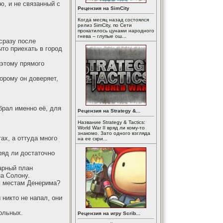
ю, и не связанный с
Рецензия на SimCity
Когда месяц назад состоялся
релиз SimCity, по Сети
прокатилось цунами народного
гнева – глупые ош...
сразу после
ыто приехать в город
к этому прямого
орому он доверяет,
брал именно её, для
Рецензия на Strategy &...
Название Strategy & Tactics:
World War II вряд ли кому-то
знакомо. Зато одного взгляда
ах, а оттуда много
на ее скри...
ряд ли достаточно
варный план
на Солону.
ым местам Денерима?
 никто не напал, они
ольных.
Рецензия на игру Scrib...