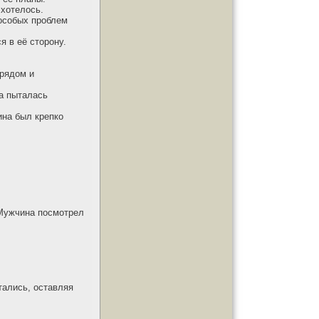
 хотелось.
 особых проблем
я в её сторону.
 рядом и
са пыталась
ина был крепко
– Мужчина посмотрел
тались, оставляя