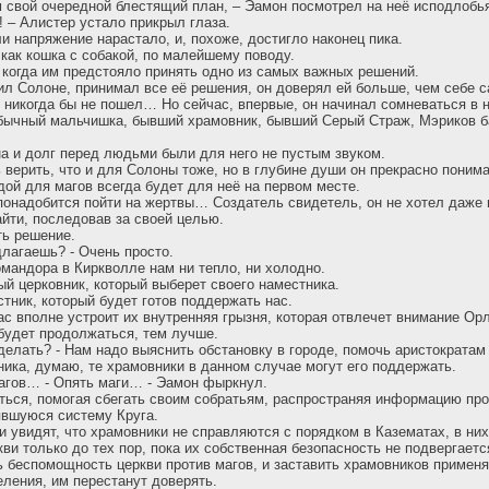
ам свой очередной блестящий план, – Эамон посмотрел на неё исподлобь
! – Алистер устало прикрыл глаза.
и напряжение нарастало, и, похоже, достигло наконец пика.
 как кошка с собакой, по малейшему поводу.
, когда им предстояло принять одно из самых важных решений.
ил Солоне, принимал все её решения, он доверял ей больше, чем себе с
о никогда бы не пошел… Но сейчас, впервые, он начинал сомневаться в н
бычный мальчишка, бывший храмовник, бывший Серый Страж, Мэриков ба
 и долг перед людьми были для него не пустым звуком.
 верить, что и для Солоны тоже, но в глубине души он прекрасно понима
ой для магов всегда будет для неё на первом месте.
 понадобится пойти на жертвы… Создатель свидетель, он не хотел даже 
айти, последовав за своей целью.
ть решение.
длагаешь? - Очень просто.
мандора в Киркволле нам ни тепло, ни холодно.
ый церковник, который выберет своего наместника.
тник, который будет готов поддержать нас.
 нас вполне устроит их внутренняя грызня, которая отвлечет внимание Ор
будет продолжаться, тем лучше.
 делать? - Нам надо выяснить обстановку в городе, помочь аристократа
ника, думаю, те храмовники в данном случае могут его поддержать.
агов… - Опять маги… - Эамон фыркнул.
иться, помогая сбегать своим собратьям, распространяя информацию про
явшуюся систему Круга.
 увидят, что храмовники не справляются с порядком в Казематах, в них
ви только до тех пор, пока их собственная безопасность не подвергаетс
ь беспомощность церкви против магов, и заставить храмовников примен
еления, им перестанут доверять.