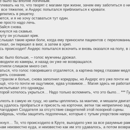
е было бы вполне логичным.
левать на то, что творят с магами при жизни, зачем ему заботиться о н
 все тяжелее, и Андерс попытался приблизиться к кровати.
вцепились в решетку.
ется, и я не хочу оставаться тут один.
не просто надо лечь.
байся снова.
хнулся на скамью.
уту он услышал крик.
 слышал такие крики боли, когда ему приносили пациентов с переломанн
лкал, он перешел в визг, а затем в хрип.
есь происходит! Андерс попытался вскочить и вновь оказался на полу, в 
 нас было больше, – голос мужчины дрожал.
выводили из камеры, и назад он уже не возвращался.
отняли слишком много сил.
аться, что голос говорившего отдаляется, а картина перед глазами мед
ерять сознание.
страхом и болью, снова заполнил коридоры, но Андерс его уже почти не
ещё, что-то почти не ощутимое, едва уловимое… Магия здесь не работал
 испытывал это однажды.
торой хотелось укрыться… Надо только вспомнить, что это было… *** Г
.
лезть в самую их гущу, но шипы цеплялись за мантию, и мешали двигат
ец удалось пробраться и присесть на корточки, ветки так неприлично з
благодарил Создателя за отсутствие свидетелей этой позорной сцены.
 пойдешь, чтобы защитить подопечных, которые с тупым упорством напр
хнул… То, что происходило в Круге, выходило уже за все разумные рам
чам неизвестно куда, и неизвестно как им это удавалось, а потом возвра