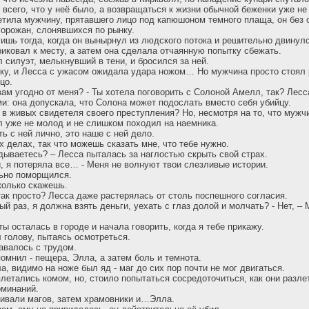
 всего, что у неё было, а возвращаться к жизни обычной беженки уже не
етила мужчину, прятавшего лицо под капюшоном темного плаща, он без
горожан, слонявшихся по рынку.
ишь тогда, когда он вынырнул из людского потока и решительно двинулс
риковал к месту, а затем она сделала отчаянную попытку сбежать.
 силуэт, мелькнувший в тени, и бросился за ней.
уку, и Лесса с ужасом ожидала удара ножом… Но мужчина просто стоял
цо.
 вам угодно от меня? - Ты хотела поговорить с Солоной Амелл, так? Лес
и: она допускала, что Солона может подослать вместо себя убийцу.
 в живых свидетеля своего преступления? Но, несмотря на то, что мужч
л уже не молод и не слишком походил на наемника.
ть с ней лично, это наше с ней дело.
х делах, так что можешь сказать мне, что тебе нужно.
адываетесь? – Лесса пыталась за наглостью скрыть свой страх.
, я потеряла все… - Меня не волнуют твои слезливые истории.
ьно поморщился.
сколько скажешь.
ак просто? Лесса даже растерялась от столь поспешного согласия.
лый раз, я должна взять деньги, уехать с глаз долой и молчать? - Нет, 
ы осталась в городе и начала говорить, когда я тебе прикажу.
л голову, пытаясь осмотреться.
авалось с трудом.
помнил - пещера, Элла, а затем боль и темнота.
а, видимо на ноже был яд - маг до сих пор почти не мог двигаться.
летались комом, но, стоило попытаться сосредоточиться, как они разле
оминаний.
кивали магов, затем храмовники и…Элла.