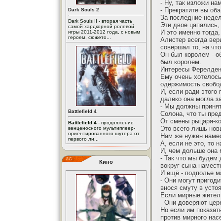
- Ну, так изложи н
- Прекратите вы оба
Dark Souls 2
За последние недел
Dark Souls II - вторая часть
Эти двое цапались,
самой хардкорной ролевой
И это именно тогда
игры 2011-2012 года, с новым
героем, сюжето...
Алистер всегда вер
совершал то, на чт
Он был королем - о
был королем.
Интересы Ферелдена
Ему очень хотелось
одержимость свобод
И, если ради этого
далеко она могла з
- Мы должны приня
Battlefield 4
Солона, что ты пре
От смены рыцаря-ко
Battlefield 4
- продолжение
Это всего лишь нов
венценосного мультиплеер-
ориентированного шутера от
Нам же нужен намес
первого ли...
А, если не это, то
И, чем дольше она 
- Так что мы будем
Кино
вокруг сына намест
И ещё - подполье м
- Они могут пригод
внося смуту в усто
Если мирные жители
- Они доверяют церк
Но если им показат
против мирного нас