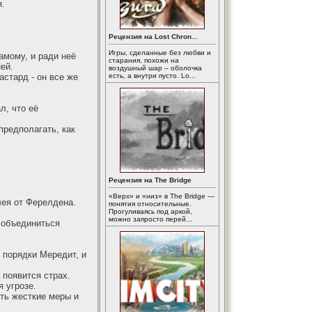
я.
Рецензия на Lost Chron...
Игры, сделанные без любви и
амому, и ради неё
старания, похожи на
ей.
воздушный шар – оболочка
стард - он все же
есть, а внутри пусто. Lo...
л, что её
предполагать, как
Рецензия на The Bridge
«Верх» и «низ» в The Bridge —
лея от Ферелдена.
понятия относительные.
Прогуливаясь под аркой,
можно запросто перей...
м объединиться
 порядки Мередит, и
 появится страх.
я угрозе.
ять жесткие меры и