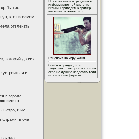
По сложившейся традиции в
информационной карточке
тер был зол.
игры мы приводим в пример
несколько похожих игр...
нув, кто на самом
отела отвлекать
Рецензия на игру Walki...
ик, который до сих
Зомби и продукция-по-
лицензии — которые и сами по
себе не лучшие представители
е устроиться и
игровой биосферы —...
я в городе.
вившемся в
 быстро, и их
е Стражи, и она
 начала