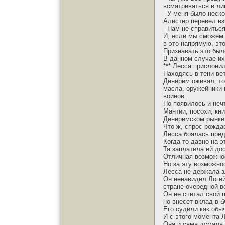
всматриваться в ли
- У меня было неск
Алистер перевел вз
- Нам не справитьс
И, если мы сможем 
в это напрямую, эт
Признавать это был
В данном случае их
*** Лесса прислони
Находясь в тени ве
Денерим оживал, т
масла, оружейники 
воинов.
Но появилось и неч
Мантии, посохи, кн
Денеримском рынке
Что ж, спрос рожда
Лесса боялась пред
Когда-то давно на 
Та заплатила ей до
Отличная возможнос
Но за эту возможно
Лесса не держала з
Он ненавидел Логейн
стране очередной во
Он не считал свой 
но внесет вклад в б
Его судили как обыч
И с этого момента 
Она и сама думала,