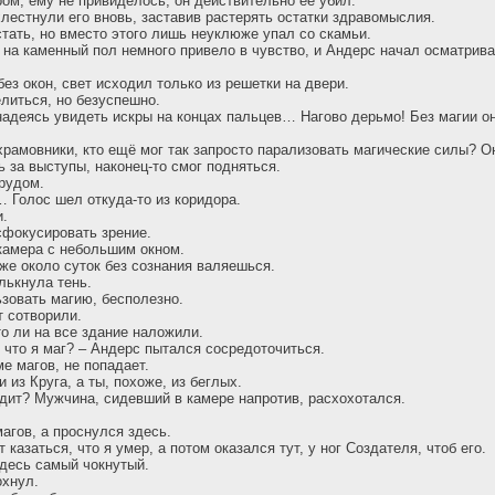
ом, ему не привиделось, он действительно её убил.
хлестнули его вновь, заставив растерять остатки здравомыслия.
тать, но вместо этого лишь неуклюже упал со скамьи.
на каменный пол немного привело в чувство, и Андерс начал осматриват
ез окон, свет исходил только из решетки на двери.
литься, но безуспешно.
надеясь увидеть искры на концах пальцев… Нагово дерьмо! Без магии о
 храмовники, кто ещё мог так запросто парализовать магические силы? О
ь за выступы, наконец-то смог подняться.
рудом.
… Голос шел откуда-то из коридора.
и.
сфокусировать зрение.
камера с небольшим окном.
Уже около суток без сознания валяешься.
лькнула тень.
ьзовать магию, бесполезно.
т сотворили.
о ли на все здание наложили.
, что я маг? – Андерс пытался сосредоточиться.
ме магов, не попадает.
 из Круга, а ты, похоже, из беглых.
одит? Мужчина, сидевший в камере напротив, расхохотался.
агов, а проснулся здесь.
 казаться, что я умер, а потом оказался тут, у ног Создателя, чтоб его.
здесь самый чокнутый.
охнул.