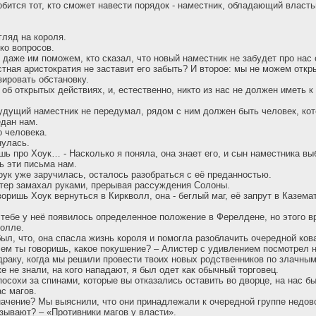
бится тот, кто сможет навести порядок - наместник, обладающий власть
гляд на короля.
ко вопросов.
 даже им поможем, кто сказал, что новый наместник не забудет про нас 
стная аристократия не заставит его забыть? И второе: мы не можем откр
зировать обстановку.
т об открытых действиях, и, естественно, никто из нас не должен иметь 
будущий наместник не передумал, рядом с ним должен быть человек, кот
едан нам.
о человека.
нулась.
ешь про Хоук… - Насколько я поняла, она знает его, и сын наместника вы
ь эти письма нам.
оук уже заручилась, осталось разобраться с её преданностью.
стер замахал руками, прерывая рассуждения Солоны.
оришь Хоук вернуться в Киркволл, она - беглый маг, её запрут в Каземат
 тебе у неё появилось определенное положение в Ферелдене, но этого в
олле.
абыл, что, она спасла жизнь короля и помогла разоблачить очередной ко
чем ты говоришь, какое покушение? – Алистер с удивлением посмотрел 
 драку, когда мы решили провести твоих новых родственников по злачн
е не знали, на кого нападают, я был одет как обычный торговец.
осохи за спинами, которые вы отказались оставить во дворце, на нас бы
ас магов.
значение? Мы выяснили, что они принадлежали к очередной группе недов
азывают? – «Противники магов у власти».