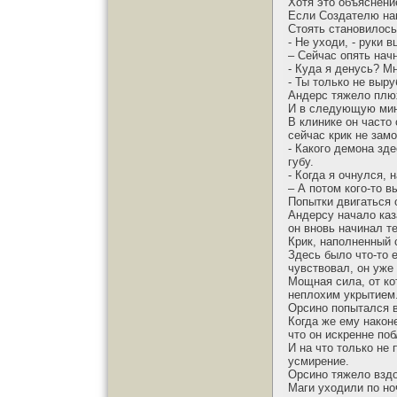
Хотя это объяснени
Если Создателю нап
Стоять становилось
- Не уходи, - руки 
– Сейчас опять начн
- Куда я денусь? М
- Ты только не выру
Андерс тяжело плю
И в следующую мин
В клинике он часто
сейчас крик не замо
- Какого демона зд
губу.
- Когда я очнулся,
– А потом кого-то 
Попытки двигаться 
Андерсу начало каз
он вновь начинал т
Крик, наполненный 
Здесь было что-то 
чувствовал, он уже
Мощная сила, от ко
неплохим укрытием
Орсино попытался в
Когда же ему након
что он искренне по
И на что только не
усмирение.
Орсино тяжело вздо
Маги уходили по но