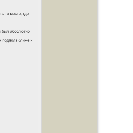
ь то место, где
н был абсолютно
н подполз ближе к