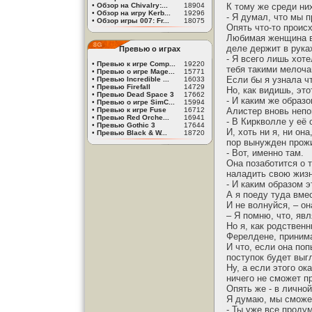
•
Обзор на Chivalry:...
18904
К тому же среди ни
•
Обзор на игру Kerb...
19296
- Я думал, что мы 
•
Обзор игры 007: Fr...
18075
Опять что-то происх
Любимая женщина вы
деле держит в руках
Превью о играх
- Я всего лишь хоте
•
Превью к игре Comp...
19220
тебя такими мелоча
•
Превью о игре Mage...
15771
Если бы я узнала ч
•
Превью Incredible ...
16033
•
Превью Firefall
14729
Но, как видишь, эт
•
Превью Dead Space 3
17662
- И каким же образ
•
Превью о игре SimC...
15994
•
Превью к игре Fuse
16712
Алистер вновь неп
•
Превью Red Orche...
16941
- В Киркволле у её
•
Превью Gothic 3
17644
И, хоть ни я, ни он
•
Превью Black & W...
18720
пор вынужден прожи
- Вот, именно там.
Она позаботится о 
наладить свою жизн
- И каким образом э
А я поеду туда вмес
И не волнуйся, – о
– Я помню, что, яв
Но я, как родственн
Ферелдене, принима
И что, если она по
поступок будет выг
Ну, а если этого о
ничего не сможет пр
Опять же - в личной
Я думаю, мы сможе
- Ты уже все проду