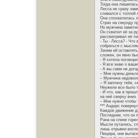
Тогда она лишилась
Лесса не сразу зам
сливался с толпой 
Она спохватилась л
Страх на секунду п
Но мужчина заметил
Он схватил её за р
рассматривал её ли
- Ты - Лесса? - Что
собраться с мыслям
Зачем ей оставлять
сложен, он явно бы
- Я хотела поговори
- Я все знаю о ваши
- А вы сами не дог
– Мне нужны деньги
– Мужчина недовол
– Я заплачу тебе, 
Неужели все было т
- И что, как в прош
на неё сверху вниз.
– Мне нужно чтобы т
*** Андерс поверну
Каждое движение д
Последнее, что он 
Рана на спине горел
Мысли путались, сп
лишь отрывки восп
Пещера, они вытас