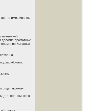
 нас, не вмешиваясь
езамеченной.
и дорогие ароматные
ли внимание бывалых
честве на
 подзаработать.
 жизнь.
м отца, угрожая
ным для большинства,
 её планы.