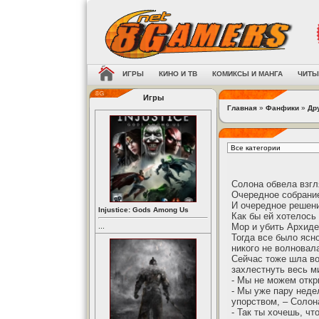
ИГРЫ
КИНО И ТВ
КОМИКСЫ И МАНГА
ЧИТЫ
Игры
Главная
»
Фанфики
»
Др
Солона обвела взгл
Очередное собрание
И очередное решен
Injustice: Gods Among Us
Как бы ей хотелось 
Мор и убить Архиде
...
Тогда все было ясн
никого не волновал
Сейчас тоже шла во
захлестнуть весь ми
- Мы не можем откр
- Мы уже пару неде
упорством, – Солон
- Так ты хочешь, чт