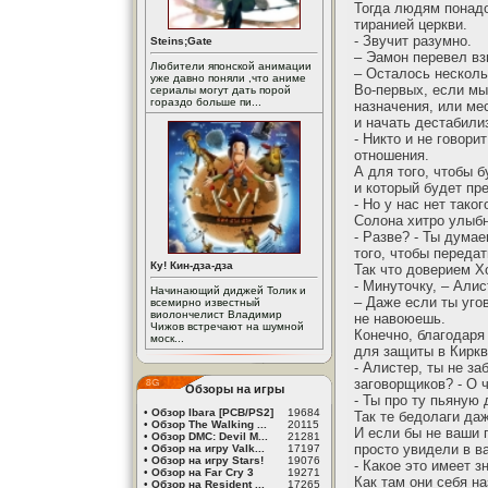
Тогда людям понадо
тиранией церкви.
- Звучит разумно.
Steins;Gate
– Эамон перевел вз
Любители японской анимации
– Осталось несколь
уже давно поняли ,что аниме
Во-первых, если мы
сериалы могут дать порой
гораздо больше пи...
назначения, или ме
и начать дестабили
- Никто и не говори
отношения.
А для того, чтобы 
и который будет пр
- Но у нас нет таког
Солона хитро улыб
- Разве? - Ты дума
того, чтобы передат
Ку! Кин-дза-дза
Так что доверием Х
- Минуточку, – Али
Начинающий диджей Толик и
– Даже если ты угов
всемирно известный
виолончелист Владимир
не навоюешь.
Чижов встречают на шумной
Конечно, благодаря
моск...
для защиты в Киркв
- Алистер, ты не з
заговорщиков? - О 
Обзоры на игры
- Ты про ту пьяную
•
Обзор Ibara [PCB/PS2]
19684
Так те бедолаги даж
•
Обзор The Walking ...
20115
И если бы не ваши п
•
Обзор DMC: Devil M...
21281
просто увидели в в
•
Обзор на игру Valk...
17197
•
Обзор на игру Stars!
19076
- Какое это имеет 
•
Обзор на Far Cry 3
19271
Как там они себя н
•
Обзор на Resident ...
17265