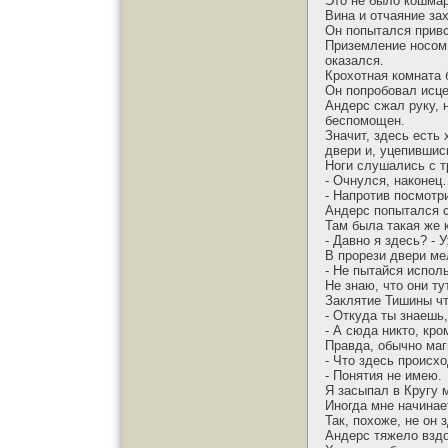
Это не было кошмар
Вина и отчаяние за
Он попытался привс
Приземление носом 
оказался.
Крохотная комната б
Он попробовал исце
Андерс сжал руку, 
беспомощен.
Значит, здесь есть
двери и, уцепившис
Ноги слушались с т
- Очнулся, наконец
- Напротив посмотр
Андерс попытался 
Там была такая же 
- Давно я здесь? - 
В прорези двери ме
- Не пытайся испол
Не знаю, что они ту
Заклятие Тишины чт
- Откуда ты знаешь
- А сюда никто, кро
Правда, обычно маги
- Что здесь происх
- Понятия не имею.
Я засыпал в Кругу м
Иногда мне начинает
Так, похоже, не он 
Андерс тяжело взд