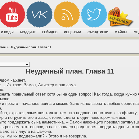
 И КОДЫ
МОДДИНГ
ГЕЙМДЕВ
РЕЦЕНЗИИ
САУНДТРЕКИ
ФАЙЛЫ
МЕ
угое
»
Неудачный план. Глава 11
Неудачный план. Глава 11
ядом кабинет.
… Их трое: Эамон, Алистер и она сама.
ие.
знать правильный ответ хотя бы на один вопрос! Как тогда, когда нужно
мона.
о и просто - началась война и можно было использовать любые средства
а.
йна, скрытая, заметная только тем, кто подошел вплотную к конфликту, 
р и погрузить его в хаос, стоило сделать один неосторожный шаг.
ыто поддержать сына наместника, – Эамон наконец-то прервал затянувш
ль решаем этот вопрос, а наш канцлер продолжает твердить одно и то ж
а зло взглянула на Эамона.
обы мы их поддержали? - Этого я не говорила.