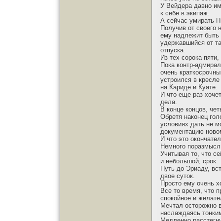
У Вейдера давно и
к себе в экипаж.
А сейчас умирать П
Получив от своего 
ему надлежит быть 
удержавшийся от та
отпуска.
Из тех сорока пяти,
Пока контр-адмирал
очень краткосрочны
устроился в кресле
на Кариде и Куате.
И что еще раз хоче
дела.
В конце концов, че
Обретя наконец гол
условиях дать не м
документацию новом
И что это окончате
Немного поразмысли
Учитывая то, что се
и небольшой, срок.
Путь до Эриаду, вс
двое суток.
Просто ему очень х
Все то время, что 
спокойное и желате
Мечтал осторожно в
наслаждаясь тонки
Медленно расстегн