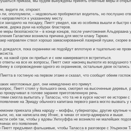
ушаться приказа, мы будем вынуждены принять ответные меры и открыт
е, видите ли, откроют.
о ли, ополоумели, – недовольно пробормотал водитель, но послушно отв
 направляется к указанному месту.
си заходило на посадку, Пиетт увидел, как из особняка вышли и быстро
иков, держа руки на кобурах бластеров.
ие меры безопасности – в конце концов, после уничтожения Альдераана 
еления Галактики возникла причина для мести клану Таркин.
аер направлен ствол хорошо замаскированной лазерной пушки, скорее в
во дождался, пока охранники не подойдут вплотную и тщательно не пров
аксиста.
и, на какой срок он прибыл и с кем намеревается встретиться.
ответы на все их вопросы, Пиетт смог наконец вылезти из воздушного т
обняку в сопровождении одного из охранников, остальные двое остались
Пиетта в гостиную на первом этаже и сказал, что сообщит обеим госпож
икаких неотложных дел, они немедленно его примут.
вопрос, Пиетт стоял у большого окна, смотрел на высоченные деревья, 
аз прокручивал в голове заранее приготовленную речь.
тями смогла выпытать у Талассы, что та не в курсе насчет ее истории с
появление на Эриаду обычного капитана первого ранга могло вызвать у 
ремонии приехала уйма народу – моффы, губернаторы, другие крупные ч
ыли, но, как написала ему Игнис, в чинах от контр-адмирала и выше.
вести себя так, чтобы у вдовы Уилхуффа не возникло ни малейших подоз
чинах его появления.
 Пиетт предъявил фальшивые, чтобы Таласса в разговоре с Ульрихом Та