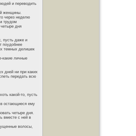
людей и переводить
ой женщины.
то через неделю
ым трудом
 четыре дня
, пусть даже и
т поудобнее
ких темных делишек
е-какие личные
х дней ни при каких
спеть передать всю
хоть какой-то, пусть
 в остающиеся ему
бовать четыре дня.
ь вместе с ней в
спущенные волосы,