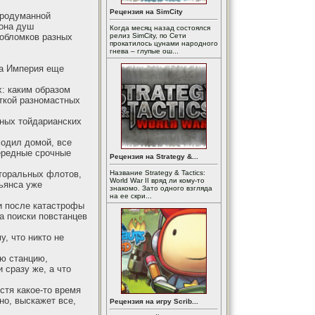
Рецензия на SimCity
продуманной
иона душ
Когда месяц назад состоялся
обломков разных
релиз SimCity, по Сети
прокатилось цунами народного
гнева – глупые ош...
са Империя еще
х: каким образом
сткой разномастных
нных тойдарианских
ходил домой, все
чередные срочные
Рецензия на Strategy &...
кторальных флотов,
Название Strategy & Tactics:
World War II вряд ли кому-то
ьянса уже
знакомо. Зато одного взгляда
на ее скри...
ни после катастрофы
а поиски повстанцев
у, что никто не
ую станцию,
 сразу же, а что
стя какое-то время
но, выскажет все,
Рецензия на игру Scrib...