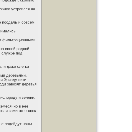
, подождет, сколько
обнее устроился на
е поодаль и совсем
нимались
ных фильтрационными
на своей родной
о службе под
, и даже слегка
ыми деревьями,
ми Эриаду-сити.
юди завозят деревья
ислороду и зелени,
жемесячно в нее
нели замигал огонек
 не подойдут наши