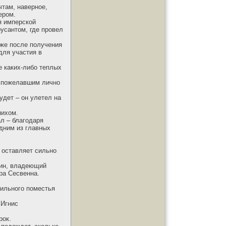
чтам, наверное,
ером.
я имперской
усантом, где провел
 же после получения
для участия в
е каких-либо теплых
, пожелавшим лично
удет – он улетел на
нихом.
ал – благодаря
дним из главных
 оставляет сильно
кин, владеющий
ра Сесвенна.
мильного поместья
 Игнис
рок.