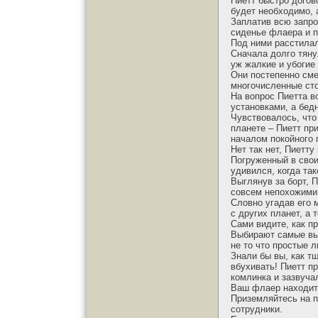
Пиетт быстро догово
будет необходимо, 
Заплатив всю запро
сиденье флаера и п
Под ними расстила
Сначала долго тяну
уж жалкие и убогие 
Они постепенно сме
многочисленные ст
На вопрос Пиетта в
установками, а бед
Чувствовалось, что
планете – Пиетт пр
началом покойного
Нет так нет, Пиетт
Погруженный в свои
удивился, когда та
Выглянув за борт, 
совсем непохожими 
Словно угадав его 
с других планет, а 
Сами видите, как п
Выбирают самые вын
не то что простые 
Знали бы вы, как т
вбухивать! Пиетт п
комлинка и зазвуча
Ваш флаер находитс
Приземляйтесь на п
сотрудники.