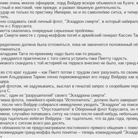
нию очень многих офицеров, лорд Вейдер вскоре объявился на Куате, 
тный и жестокий, чем прежде, и развил бешеную деятельность.
удар не только по престижу Империи, но и по самолюбию ситха, и тепер
тить.
очно создавать свой личный флот, “Эскадрон смерти”, в который набира
ле и с Корусанта.
Пиетта свалились очередные серьезные проблемы.
де Смерти вместе с гранд-моффом погиб и армейский генерал Кассио Таг
ределенно должна была отложиться, пока не закончится положенный об
отмениться.
 младшим Тагге по-прежнему надо было как-то решать.
 умудрился практически с того света устроить-таки Пиетту гадость.
никакого скандала с той историей на террасе внесено не было, как гран
во сто крат худшее – как Пиетт потом с трудом смог разузнать по своим
ния Альдераана Таркин лично порекомендовал его лорду Вейдеру как к
цера.
ий флотом, не задумываясь, выслал в генштаб запрос о скорейшем пер
уса С.
ль”, один из “разрушителей” своего “Эскадрона смерти”.
мана флота, линейного крейсера “Исполнитель”, должно было завершит
, после чего Вейдер собирался немедленно уводить “Эскадрон” на поиск
 время переводился с “Опустошителя” в Оборонный флот Корусанта, он п
мени, случайно попавшись ситху на глаза после какой-нибудь небольшо
огда тщательно избегал Вейдера - так тщательно, что за два года, пров
речался с ситхом всего раз десять.
е обязанности не предусматривали постоянного прямого общения с пове
екомендации гранд-моффа было понятно – теперь командующий “Эскадро
т.