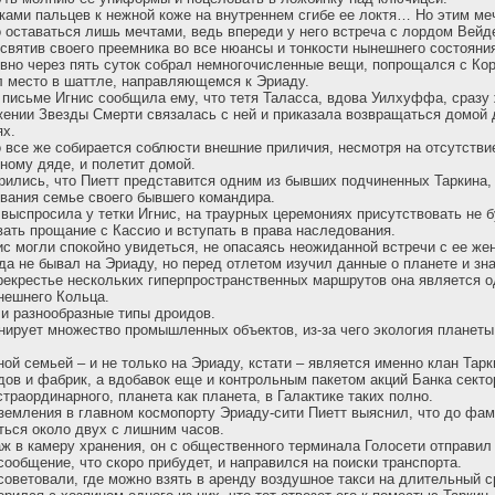
ками пальцев к нежной коже на внутреннем сгибе ее локтя… Но этим ме
 оставаться лишь мечтами, ведь впереди у него встреча с лордом Вейд
святив своего преемника во все нюансы и тонкости нынешнего состояни
овно через пять суток собрал немногочисленные вещи, попрощался с Кор
ял место в шаттле, направляющемся к Эриаду.
письме Игнис сообщила ему, что тетя Таласса, вдова Уилхуффа, сразу
жении Звезды Смерти связалась с ней и приказала возвращаться домой 
ях.
о все же собирается соблюсти внешние приличия, несмотря на отсутстви
йному дяде, и полетит домой.
рились, что Пиетт представится одним из бывших подчиненных Таркина
вания семье своего бывшего командира.
 выспросила у тетки Игнис, на траурных церемониях присутствовать не б
вать прощание с Кассио и вступать в права наследования.
нис могли спокойно увидеться, не опасаясь неожиданной встречи с ее же
да не бывал на Эриаду, но перед отлетом изучил данные о планете и зн
екрестье нескольких гиперпространственных маршрутов она является о
нешнего Кольца.
 и разнообразные типы дроидов.
ирует множество промышленных объектов, из-за чего экология планеты
ой семьей – и не только на Эриаду, кстати – является именно клан Тар
ов и фабрик, а вдобавок еще и контрольным пакетом акций Банка секто
траординарного, планета как планета, в Галактике таких полно.
земления в главном космопорту Эриаду-сити Пиетт выяснил, что до фа
ться около двух с лишним часов.
ж в камеру хранения, он с общественного терминала Голосети отправил
общение, что скоро прибудет, и направился на поиски транспорта.
оветовали, где можно взять в аренду воздушное такси на длительный с