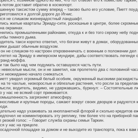
рился с хозяином одного из них, что тот отвезет его к поместью Таркин
а потом доставит обратно в космопорт.
шенную таксистом сумму вперед – таково было его условие, Пиетт поуд
риготовился к долгой дороге до Игнис.
лся не слишком жизнерадостный ландшафт.
лись жилые кварталы Эриаду-сити, роскошные в центре, более скромны
на окраинах.
нились промышленными районами, откуда к и без того серому небу под
олбы темного дыма.
одитель такси коротко ответил, что богачи живут в домах, оборудован
няки дышат обычным воздухом.
 он не слишком-то настроен откровенничать с военным о положении дел 
илетел на Эриаду в имперском мундире, дабы соответствовать легенде 
 гранд-моффа.
у и так было над чем подумать оставшуюся часть пути.
 невеселые мысли, он и не заметил, как пролетело два с половиной часа
кси неожиданно начало снижаться.
Пиетт увидел огромный белый особняк, окруженный высокими раскидист
на те чахлые, низкорослые и облезлые растения, что росли за предела
мысли, водитель, видимо, не удержавшись, буркнул: – Состоятельные л
то у нас не всякий сорт приживается.
ромышленность загрязняет атмосферу.
осливые и крупные породы, сажают вокруг своих дворцов и радуются к
люди.
щательно надо ухаживать за инопланетной флорой и сколько кредитов е
редпочел не комментировать эту реплику, тем более что на приборной па
л резкий голос: – Говорит служба охраны семьи Таркин.
я у нас на прицеле.
осадочной площадке за домом и не выходите из транспорта, пока к вам