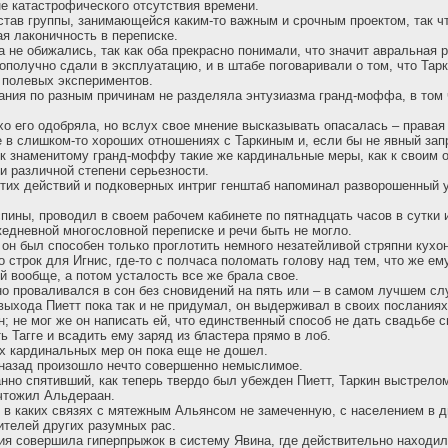
е катастрофического отсутствия времени.
став группы, занимающейся каким-то важным и срочным проектом, так чт
я лаконичность в переписке.
а не обижались, так как оба прекрасно понимали, что значит авральная р
ополучно сдали в эксплуатацию, и в штабе поговаривали о том, что Тар
 полевых экспериментов.
ния по разным причинам не разделяла энтузиазма гранд-моффа, в том ч
хо его одобряла, но вслух свое мнение высказывать опасалась – правая
 в слишком-то хороших отношениях с Таркиным и, если бы не явный зап
к знаменитому гранд-моффу такие же кардинальные меры, как к своим 
 различной степени серьезности.
этих действий и подковерных интриг генштаб напоминал разворошенный 
спины, проводил в своем рабочем кабинете по пятнадцать часов в сутки и
жедневной многословной переписке и речи быть не могло.
он был способен только проглотить немного незатейливой стряпни кухо
 строк для Игнис, где-то с полчаса поломать голову над тем, что же ем
й вообще, а потом усталость все же брала свое.
но проваливался в сон без сновидений на пять или – в самом лучшем сл
 выхода Пиетт пока так и не придумал, он выдерживал в своих посланиях
; не мог же он написать ей, что единственный способ не дать свадьбе с
ь Тагге и всадить ему заряд из бластера прямо в лоб.
х кардинальных мер он пока еще не дошел.
 назад произошло нечто совершенно немыслимое.
нно спятивший, как теперь твердо был убежден Пиетт, Таркин выстрелом
чтожил Альдераан.
 в каких связях с мятежным Альянсом не замеченную, с населением в 
ителей других разумных рас.
ия совершила гиперпрыжок в систему Явина, где действительно находил