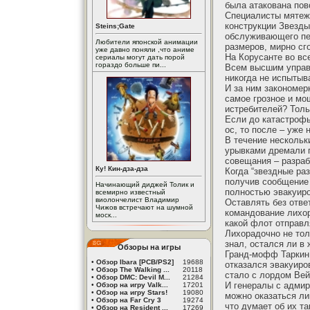
была атакована пов
Специалисты мятежн
конструкции Звезды
Steins;Gate
обслуживающего пе
Любители японской анимации
размеров, мирно сг
уже давно поняли ,что аниме
На Корусанте во вс
сериалы могут дать порой
гораздо больше пи...
Всем высшим управл
никогда не испытыв
И за ним закономер
самое грозное и мо
истребителей? Толь
Если до катастрофы
ос, то после – уже 
В течение нескольк
урывками дремали п
совещания – разраб
Ку! Кин-дза-дза
Когда “звездные ра
получив сообщение 
Начинающий диджей Толик и
полностью эвакуиро
всемирно известный
виолончелист Владимир
Оставлять без отве
Чижов встречают на шумной
командование лихор
моск...
какой флот отправл
Лихорадочно не толь
знал, остался ли в
Обзоры на игры
Гранд-мофф Таркин 
•
Обзор Ibara [PCB/PS2]
19688
отказался эвакуиров
•
Обзор The Walking ...
20118
стало с лордом Вей
•
Обзор DMC: Devil M...
21284
И генералы с адмир
•
Обзор на игру Valk...
17201
•
Обзор на игру Stars!
19080
можно оказаться ли
•
Обзор на Far Cry 3
19274
что думает об их та
•
Обзор на Resident ...
17269