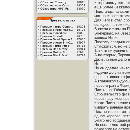
•
Обзор на Chivalry:...
18911
К огромному сожале
•
Обзор на игру Kerb...
19302
еще более безжалос
•
Обзор игры 007: Fr...
18079
Повстанцы нанесли 
можно скорее отомс
Для чего и стал ср
Превью о играх
офицеры, в том чис
•
Превью к игре Comp...
19223
В связи с этим на 
•
Превью о игре Mage...
15774
Во-первых, на Звез
•
Превью Incredible ...
16038
•
Превью Firefall
14733
жениха Игнис.
•
Превью Dead Space 3
17666
Поэтому свадьба оп
•
Превью о игре SimC...
15997
•
Превью к игре Fuse
16716
Отложиться, но не 
•
Превью Red Orche...
16944
Так что ситуацию с
•
Превью Gothic 3
17648
А во-вторых, Таркин
•
Превью Black & W...
18724
Да, в личное дело 
Игнис.
Но он сделал нечто 
неделю до уничтоже
перспективного офи
А главнокомандующ
первого ранга Фирм
Пиетта на “Обвините
Строительство флаг
через пару месяцев
Когда Пиетт в свое
умирать раньше вре
Честно говоря, он т
одном корабле, вст
Благо его тогдашни
Но после лестной р
покое уже не остави