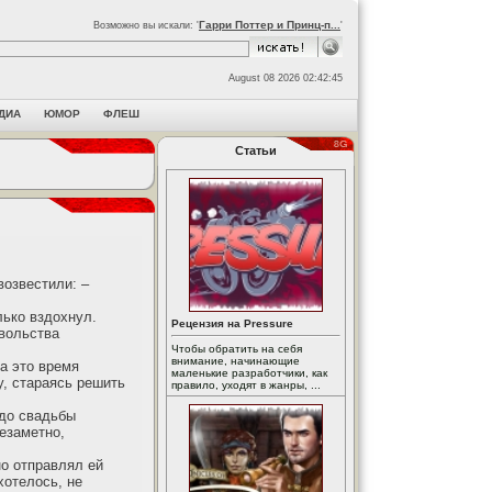
Гарри Поттер и Принц-п...
Возможно вы искали: '
'
August 08 2026 02:42:45
ДИА
ЮМОР
ФЛЕШ
Статьи
возвестили: –
лько вздохнул.
Рецензия на Pressure
овольства
Чтобы обратить на себя
внимание, начинающие
а это время
маленькие разработчики, как
у, стараясь решить
правило, уходят в жанры, ...
 до свадьбы
незаметно,
но отправлял ей
хотелось, не