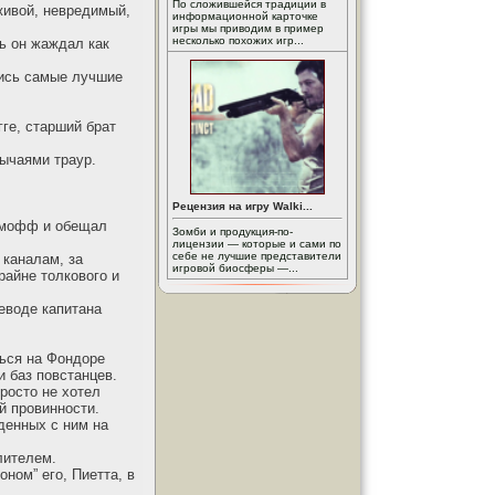
По сложившейся традиции в
живой, невредимый,
информационной карточке
игры мы приводим в пример
несколько похожих игр...
ь он жаждал как
лись самые лучшие
ге, старший брат
ычаями траур.
Рецензия на игру Walki...
д-мофф и обещал
Зомби и продукция-по-
лицензии — которые и сами по
себе не лучшие представители
 каналам, за
игровой биосферы —...
райне толкового и
еводе капитана
ься на Фондоре
и баз повстанцев.
росто не хотел
й провинности.
еденных с ним на
лителем.
ном” его, Пиетта, в