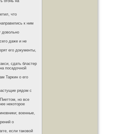
ь огонь на
етил, что
 направились к ним
у довольно
сего даже и не
ерят его документы,
акси, сдать бластер
 на посадочной
ам Таркин о его
растущие рядом с
 Пиеттом, но все
нее некоторое
иновники; военные,
рений о
гге, если таковой