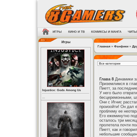
ИГРЫ
КИНО И ТВ
КОМИКСЫ И МАНГА
ЧИТЫ
Игры
Главная
»
Фанфики
»
Др
Глава 8
Динамики за
Приземлимся в глав
Пиетт, за последни
Injustice: Gods Among Us
У него было отврат
бесцеремонными, ш
...
Они с Игнис расста
произойти! Он дал 
проблему ее неотв
Его ежеминутно под
осталось три месяца
пролетела почти по
Пиетт, как и говор
небольшие сообщени