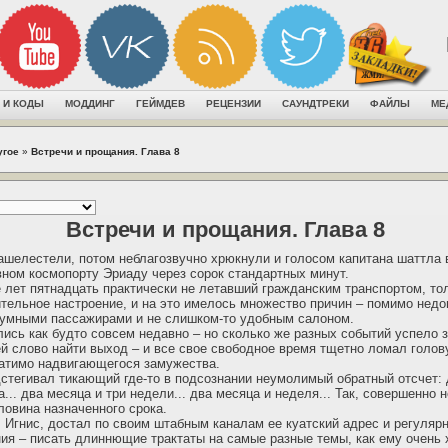
 И КОДЫ
МОДДИНГ
ГЕЙМДЕВ
РЕЦЕНЗИИ
САУНДТРЕКИ
ФАЙЛЫ
МЕ
угое
»
Встречи и прощания. Глава 8
Встречи и прощания. Глава 8
шелестели, потом неблагозвучно хрюкнули и голосом капитана шаттла 
ном космопорту Эриаду через сорок стандартных минут.
е лет пятнадцать практически не летавший гражданским транспортом, то
ительное настроение, и на это имелось множество причин – помимо нед
умными пассажирами и не слишком-то удобным салоном.
лись как будто совсем недавно – но сколько же разных событий успело з
ей слово найти выход – и все свое свободное время тщетно ломал голов
ратимо надвигающегося замужества.
стегивал тикающий где-то в подсознании неумолимый обратный отсчет:
... два месяца и три недели... два месяца и неделя... Так, совершенно 
ловина назначенного срока.
ил Игнис, достал по своим штабным каналам ее куатский адрес и регуляр
я – писать длиннющие трактаты на самые разные темы, как ему очень 