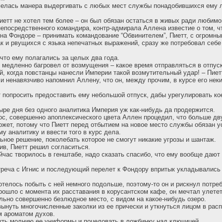
мелась манера выдергивать с любых мест службы понадобившихся ему 
иетт не хотел тем более – он был обязан остаться в живых ради любим
непосредственного командира, контр-адмирала Аллена известие о том, ч
на Фондоре – принимать командование “Обвинителем”, Пиетт, с огромн
к и рвущихся с языка непечатных выражений, сразу же потребовал себе
 что ему полагались за целых два года.
 медленно багровел от возмущения – какое время отправляться в отпуск
й, когда повстанцы нанесли Империи такой возмутительный удар! – Пиет
 и ненавязчиво напомнил Аллену, что он, между прочим, в курсе его не
т попросить предоставить ему небольшой отпуск, дабы урегулировать ко
тыре дня без одного аналитика Империя уж как-нибудь да продержится.
ос, совершенно апоплексического цвета Аллен процедил, что больше дву
ожет, потому что Пиетт перед отбытием на новое место службы обязан у
у аналитику и ввести того в курс дела.
льное решение, поколебать которое не смогут никакие угрозы и шантаж.
в, Пиетт решил согласиться.
йчас творилось в генштабе, надо сказать спасибо, что ему вообще дают 
треча с Игнис и последующий перелет к Фондору впритык укладывались
отелось побыть с ней немного подольше, поэтому-то он и рискнул потре
прошло с момента их расставания в корусантском кафе, он мечтал улетет
льно совершенно безлюдное место, с видом на какое-нибудь озеро.
ынуть многочисленные заколки из ее прически и уткнуться лицом в ра
м ароматом духов.
уть молнию ее униформы и поцеловать в ложбинку над ключицей.