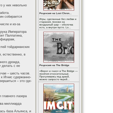
о у них невольно
абота.
Рецензия на Lost Chron...
кин собирается
Игры, сделанные без любви и
старания, похожи на
исле и из-за
воздушный шар – оболочка
есть, а внутри пусто. Lo...
 рука Императора
рет Палпатина,
офицерам,
улей тойдарианских
, естественно, в
нного дроида,
у делать с ее
Рецензия на The Bridge
«Верх» и «низ» в The Bridge —
учае – шесть часов.
понятия относительные.
 к Игнис сдержанно-
Прогуливаясь под аркой,
можно запросто перей...
вершиться – это где-
 главного лазера
два миллиарда
ась база Альянса, и