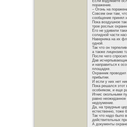
Если вздумаете осл
поражение.
– Огонь на поражени
Совсем они там, чт
сообщение принял и
Пока воздушное так
трое рослых охранн
Его не удивили так
солидной части нас
Наверняка на их фл
одной.
Так что он терпели
а также лицензию т
После чего спросил
Дав исчерпывающие 
и направиться к ос
площадке.
Охранник проводил 
прибытии.
И если у них нет н
Пока решался этот 
особняком, и еще р
Игнис окольными пу
равно неожиданное 
недоумение.
Да, на траурные це
естественно, тоже б
Так что надо было 
действительных при
А документы охране