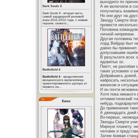
выходило по причин
А ее включили в со
Dark Souls 2
получилась взаимна
Dark Souls II - вторая часть
Но они друг на друг
самой хардкорной ролевой
Звезду Смерти благ
игры 2011-2012 года, с новым
героем, сюжето...
провести несколько
Половина командова
личной неприязни.
Другая половина ти
лорд Вейдер был не
давно бы применил 
допускавшим ошибки
В результате всех 
ядовитых ос.
Пиетт, не разгибая 
Battlefield 4
таких условиях о е
Добравшись домой, 
Battlefield 4
- продолжение
набросать несколько
венценосного мультиплеер-
ориентированного шутера от
женихом и ситуацие
первого ли...
И он почти мгновен
Хотя пока никакого
оптимистический тон
Кино
нибудь подкараулит
До применения таки
А двенадцать дней
Во-первых, неожида
Звезды Смерти уни
Мирную планету, ни
человек и представ
Затем боевая станц