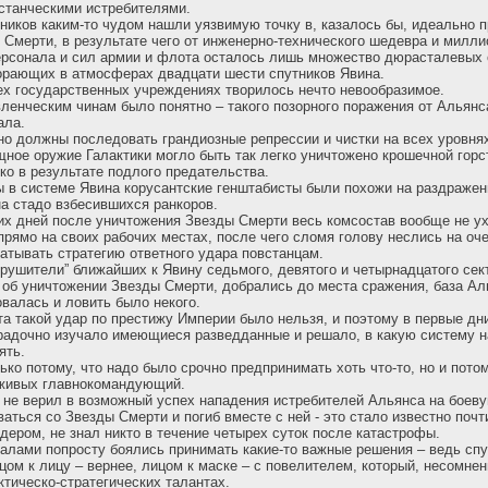
станческими истребителями.
иков каким-то чудом нашли уязвимую точку в, казалось бы, идеально 
 Смерти, в результате чего от инженерно-технического шедевра и милл
рсонала и сил армии и флота осталось лишь множество дюрасталевых 
орающих в атмосферах двадцати шести спутников Явина.
ех государственных учреждениях творилось нечто невообразимое.
енческим чинам было понятно – такого позорного поражения от Альян
ала.
но должны последовать грандиозные репрессии и чистки на всех уровня
щное оружие Галактики могло быть так легко уничтожено крошечной гор
ко в результате подлого предательства.
 в системе Явина корусантские генштабисты были похожи на раздраже
на стадо взбесившихся ранкоров.
их дней после уничтожения Звезды Смерти весь комсостав вообще не у
рямо на своих рабочих местах, после чего сломя голову неслись на о
атывать стратегию ответного удара повстанцам.
зрушители” ближайших к Явину седьмого, девятого и четырнадцатого се
об уничтожении Звезды Смерти, добрались до места сражения, база Ал
валась и ловить было некого.
та такой удар по престижу Империи было нельзя, и поэтому в первые д
адочно изучало имеющиеся разведданные и решало, в какую систему н
ять.
ко потому, что надо было срочно предпринимать хоть что-то, но и потом
 живых главнокомандующий.
не верил в возможный успех нападения истребителей Альянса на боев
аться со Звезды Смерти и погиб вместе с ней - это стало известно почти
дером, не знал никто в течение четырех суток после катастрофы.
алами попросту боялись принимать какие-то важные решения – ведь спу
цом к лицу – вернее, лицом к маске – с повелителем, который, несомнен
ктическо-стратегических талантах.