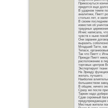
Прикоснуться кончи
придется еще долго
В ударном темпе по
аналитики, Пиетт р
столько лет, и зан
В своем последнем 
известия об уничто
траурных церемони
Игнис написала, чт
чувств к ныне поко
Они заранее догово
выразить соболезно
Младший Тагге, как
Тепаси, организовы
Так что Пиетт с Иг
Прежде Пиетт никог
расположению в пер
торговых центров В
Экспортирует ткани
На Эриаду функцион
желать лучшего.
Наиболее влиятельн
большинством завод
В общем, ничего экс
Сразу же после при
Таркин надо добира
Сдав скромный бага
предупреждающее со
Местные жители пос