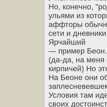
Но, конечно, "р
ульями из кото
аффторы обычно
сети и дневники
Ярчайший
— пример Беон.
(да-да, на меня
кирпичей) Но эт
На Беоне они об
заплесневевшем
Условия там иде
своих достоинс