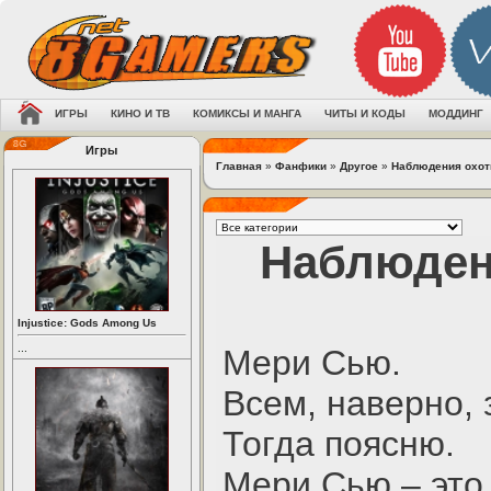
ИГРЫ
КИНО И ТВ
КОМИКСЫ И МАНГА
ЧИТЫ И КОДЫ
МОДДИНГ
Игры
Главная
»
Фанфики
»
Другое
»
Наблюдения охот
Наблюден
Injustice: Gods Among Us
...
Мери Сью.
Всем, наверно, 
Тогда поясню.
Мери Сью – это