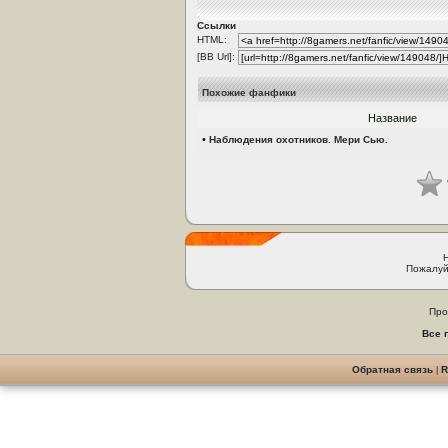
Ссылки
HTML:
[BB Url]:
Похожие фанфики
Название
•
Наблюдения охотников. Мери Сью.
Пожалуй
Про
Все 
Обратная связь
|