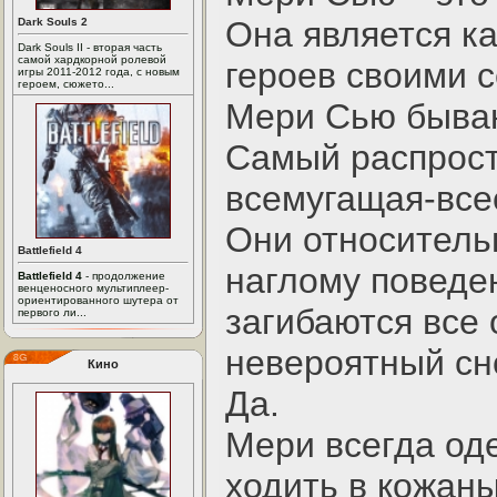
Она является ка
Dark Souls 2
Dark Souls II - вторая часть
самой хардкорной ролевой
героев своими с
игры 2011-2012 года, с новым
героем, сюжето...
Мери Сью быва
Самый распрост
всемугащая-все
Они относитель
Battlefield 4
наглому поведен
Battlefield 4
- продолжение
венценосного мультиплеер-
ориентированного шутера от
загибаются все 
первого ли...
невероятный сн
Кино
Да.
Мери всегда од
ходить в кожаны