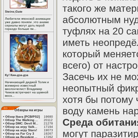
такого же матер
Steins;Gate
абсолютным нуд
Любители японской анимации
уже давно поняли ,что аниме
сериалы могут дать порой
туфлях на 20 с
гораздо больше пи...
иметь неопредё
который меняет
всего) от настр
Засечь их не м
Ку! Кин-дза-дза
Начинающий диджей Толик и
неопытный фикр
всемирно известный
виолончелист Владимир
Чижов встречают на шумной
моск...
хотя бы потому 
воду камень на
Обзоры на игры
•
Обзор Ibara [PCB/PS2]
19680
Среда обитани
•
Обзор The Walking ...
20112
•
Обзор DMC: Devil M...
21278
•
Обзор на игру Valk...
17194
могут паразити
•
Обзор на игру Stars!
19073
•
Обзор на Far Cry 3
19267
•
Обзор на Resident ...
17262