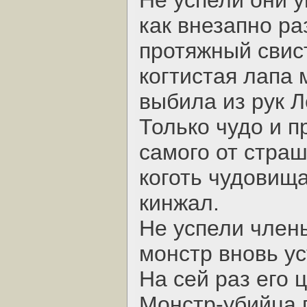
Не успели они 
как внезапно ра
протяжный свист
когтистая лапа
выбила из рук Л
Только чудо и п
самого от стра
коготь чудовищ
кинжал.
Не успели члены
монстр вновь ус
На сей раз его 
Монстр-убийца 