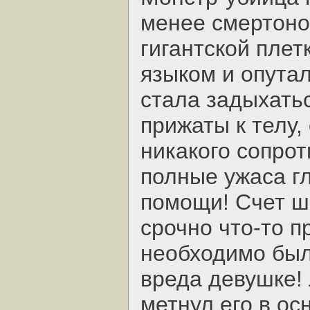
менее смертонос
гигантской плет
языком и опута
стала задыхатьс
прижаты к телу,
никакого сопрот
полные ужаса г
помощи! Счет ш
срочно что-то п
необходимо был
вреда девушке!
метнул его в ос