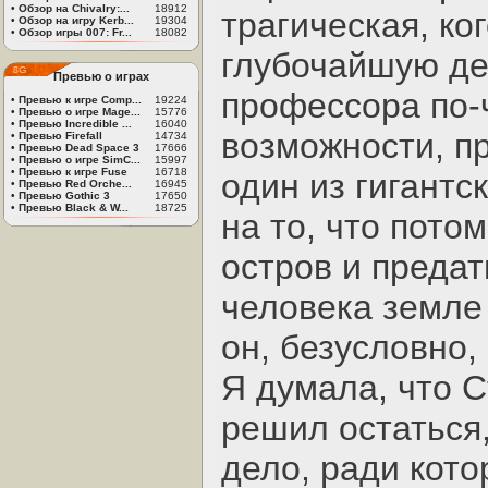
•
Обзор на Chivalry:...
18912
трагическая, ко
•
Обзор на игру Kerb...
19304
•
Обзор игры 007: Fr...
18082
глубочайшую де
Превью о играх
профессора по-
•
Превью к игре Comp...
19224
•
Превью о игре Mage...
15776
•
Превью Incredible ...
16040
возможности, п
•
Превью Firefall
14734
•
Превью Dead Space 3
17666
•
Превью о игре SimC...
15997
•
Превью к игре Fuse
16718
один из гигантс
•
Превью Red Orche...
16945
•
Превью Gothic 3
17650
•
Превью Black & W...
18725
на то, что пото
остров и предат
человека земле
он, безусловно,
Я думала, что С
решил остаться
дело, ради кото