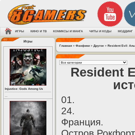
ИГРЫ
КИНО И ТВ
КОМИКСЫ И МАНГА
ЧИТЫ И КОДЫ
МОДДИНГ
Игры
Главная
»
Фанфики
»
Другое
»
Resident Evil: Ал
Resident 
ист
Injustice: Gods Among Us
...
01.
24.
Франция.
Остров Рокфорт