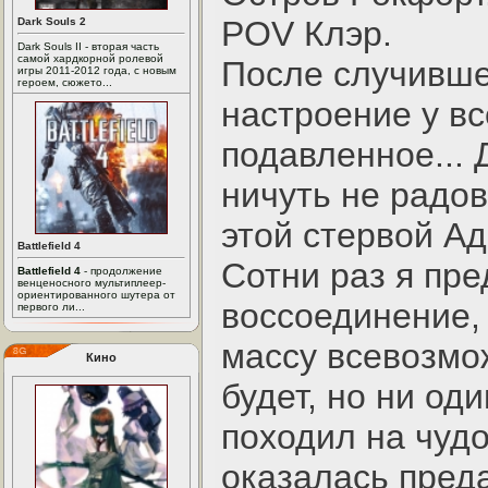
POV Клэр.
Dark Souls 2
Dark Souls II - вторая часть
самой хардкорной ролевой
После случивше
игры 2011-2012 года, с новым
героем, сюжето...
настроение у вс
подавленное... 
ничуть не радо
этой стервой Ад
Battlefield 4
Сотни раз я пр
Battlefield 4
- продолжение
венценосного мультиплеер-
ориентированного шутера от
воссоединение,
первого ли...
массу всевозмо
Кино
будет, но ни од
походил на чуд
оказалась преда