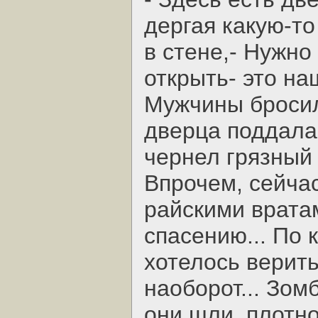
дергая какую-т
в стене,- Нужно
открыть- это н
Мужчины бросил
дверца поддала
чернел грязный
Впрочем, сейча
райскими вратам
спасению... По 
хотелось верить
наоборот... Зом
они шли, плотн