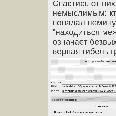
Спастись от них
немыслимым: кт
попадал немину
"находиться ме
означает безвы
верная гибель г
1470 Прочтений • [
Residen
Ссылки
HTML:
[BB Url]:
Похожие фанфики
Название
•
Resident Evil: Альтернативная истор...