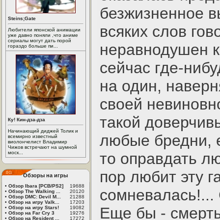
безжизненное в
Steins;Gate
всяких слов гов
Любители японской анимации
уже давно поняли ,что аниме
сериалы могут дать порой
неравнодушен к
гораздо больше пи...
сейчас где-нибу
на один, наверн
своей невиновно
такой доверчивы
Ку! Кин-дза-дза
Начинающий диджей Толик и
любые бредни, е
всемирно известный
виолончелист Владимир
Чижов встречают на шумной
моск...
то оправдать лю
пор любит эту г
Обзоры на игры
•
Обзор Ibara [PCB/PS2]
19688
сомневалась!...
•
Обзор The Walking ...
20120
•
Обзор DMC: Devil M...
21288
•
Обзор на игру Valk...
17203
Еще бы - смерть
•
Обзор на игру Stars!
19082
•
Обзор на Far Cry 3
19276
•
Обзор на Resident ...
17272