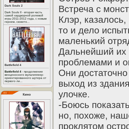
Встреча с монс
Dark Souls 2
Dark Souls II - вторая часть
самой хардкорной ролевой
Клэр, казалось,
игры 2011-2012 года, с новым
героем, сюжето...
то и дело испы
маленький отря
Дальнейший их 
проблемами и о
Battlefield 4
Они достаточно
Battlefield 4
- продолжение
венценосного мультиплеер-
ориентированного шутера от
выход из здания
первого ли...
улочке.
Кино
-Боюсь показат
но, похоже, на
проклятом остро