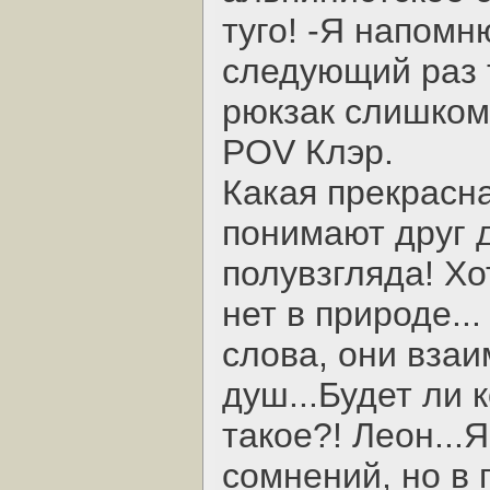
туго! -Я напомню
следующий раз 
рюкзак слишком
POV Клэр.
Какая прекрасн
понимают друг д
полувзгляда! Хо
нет в природе..
слова, они вза
душ...Будет ли 
такое?! Леон...
сомнений, но в 