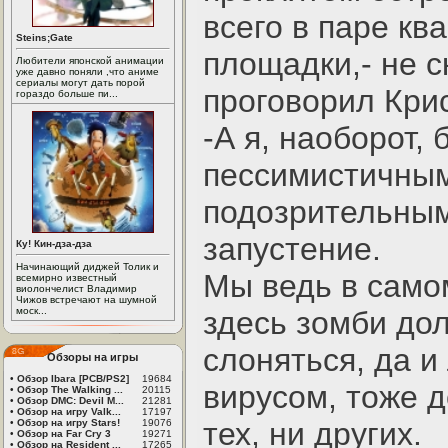
всего в паре кв
Steins;Gate
площадки,- не 
Любители японской анимации
уже давно поняли ,что аниме
сериалы могут дать порой
проговорил Крис
гораздо больше пи...
-А я, наоборот,
пессимистичным
подозрительным
запустение.
Ку! Кин-дза-дза
Начинающий диджей Толик и
Мы ведь в само
всемирно известный
виолончелист Владимир
Чижов встречают на шумной
моск...
здесь зомби до
слоняться, да 
Обзоры на игры
•
Обзор Ibara [PCB/PS2]
19684
вирусом, тоже д
•
Обзор The Walking ...
20115
•
Обзор DMC: Devil M...
21281
•
Обзор на игру Valk...
17197
тех, ни других.
•
Обзор на игру Stars!
19076
•
Обзор на Far Cry 3
19271
•
Обзор на Resident ...
17265