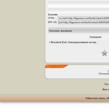
Ссылки
HTML:
[BB Url]:
Похожие фанфики
Название
•
Resident Evil: Альтернативная истор...
Пожалуй
Про
Все 
Обратная связь
|