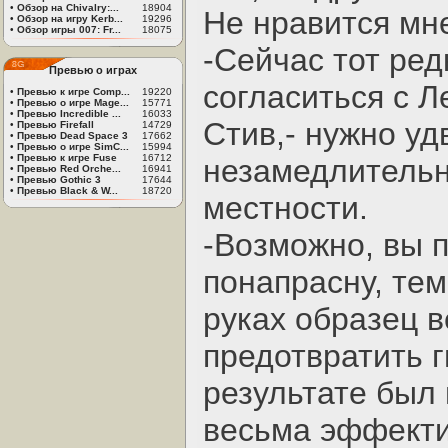
•
Обзор на Chivalry:...
18904
Не нравится мне 
•
Обзор на игру Kerb...
19296
•
Обзор игры 007: Fr...
18075
-Сейчас тот ред
Превью о играх
согласиться с Л
•
Превью к игре Comp...
19220
•
Превью о игре Mage...
15771
•
Превью Incredible ...
16033
Стив,- нужно уд
•
Превью Firefall
14729
•
Превью Dead Space 3
17662
•
Превью о игре SimC...
15994
•
Превью к игре Fuse
16712
незамедлительн
•
Превью Red Orche...
16941
•
Превью Gothic 3
17644
•
Превью Black & W...
18720
местности.
-Возможно, вы п
понапрасну, тем
руках образец в
предотвратить г
результате был 
весьма эффекти