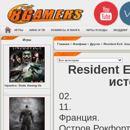
ИГРЫ
КИНО И ТВ
КОМИКСЫ И МАНГА
ЧИТЫ И КОДЫ
МОДДИНГ
Игры
Главная
»
Фанфики
»
Другое
»
Resident Evil: Ал
Resident 
ист
Injustice: Gods Among Us
...
02.
11.
Франция.
Остров Рокфорт