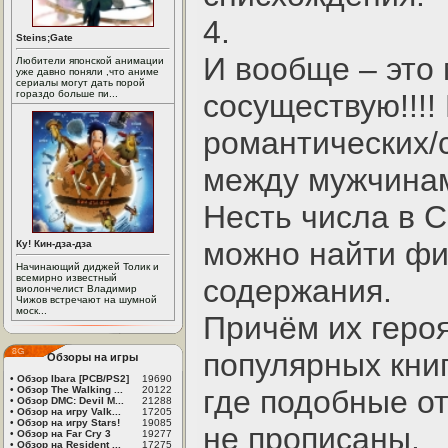
4.
Steins;Gate
И вообще – это 
Любители японской анимации
уже давно поняли ,что аниме
сериалы могут дать порой
гораздо больше пи...
сосуществую!!!!
романтических/
между мужчина
Несть числа в С
можно найти фи
Ку! Кин-дза-дза
Начинающий диджей Толик и
всемирно известный
содержания.
виолончелист Владимир
Чижов встречают на шумной
моск...
Причём их героя
популярных кни
Обзоры на игры
•
Обзор Ibara [PCB/PS2]
19690
•
Обзор The Walking ...
20122
где подобные о
•
Обзор DMC: Devil M...
21288
•
Обзор на игру Valk...
17205
•
Обзор на игру Stars!
19085
не прописаны.
•
Обзор на Far Cry 3
19277
•
Обзор на Resident ...
17275