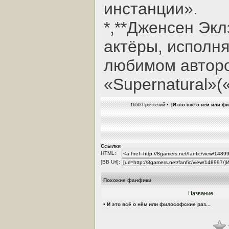
инстанции».
*,**Дженсен Экл
актёры, исполн
любимом автор
«Supernatural»
1650 Прочтений • [
И это всё о нём или 
Ссылки
HTML:
[BB Url]:
Похожие фанфики
Название
•
И это всё о нём или философские раз...