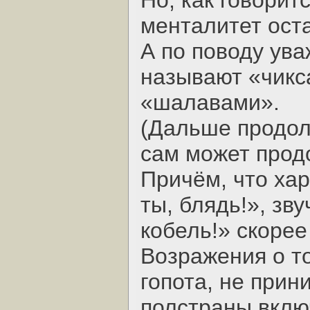
Но, как говорит
менталитет ост
А по поводу ува
называют «чикс
«шалавами».
(Дальше продол
сам может прод
Причём, что ха
ты, блядь!», зв
кобель!» скорее
Возражения о то
гопота, не прин
полстраны вклю