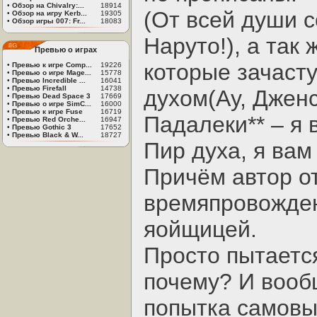
•
Обзор на Chivalry:...
18914
(От всей души с
•
Обзор на игру Kerb...
19305
•
Обзор игры 007: Fr...
18083
Наруто!), а так
Превью о играх
которые зачасту
•
Превью к игре Comp...
19226
•
Превью о игре Mage...
15778
•
Превью Incredible ...
16041
•
Превью Firefall
14738
духом(Ау, Джен
•
Превью Dead Space 3
17669
•
Превью о игре SimC...
16000
•
Превью к игре Fuse
16719
Падалеки** – я 
•
Превью Red Orche...
16947
•
Превью Gothic 3
17652
•
Превью Black & W...
18727
Пир духа, я вам
Причём автор о
времяпровожден
яойщицей.
Просто пытается
почему? И вооб
попытка самовы