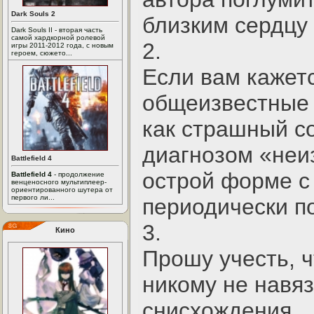
Dark Souls 2
близким сердцу 
Dark Souls II - вторая часть
самой хардкорной ролевой
2.
игры 2011-2012 года, с новым
героем, сюжето...
Если вам кажетс
общеизвестные 
как страшный со
диагнозом «неи
Battlefield 4
острой форме с
Battlefield 4
- продолжение
венценосного мультиплеер-
ориентированного шутера от
первого ли...
периодически по
3.
Кино
Прошу учесть, ч
никому не навяз
снисхождения.