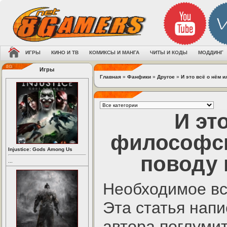
ИГРЫ
КИНО И ТВ
КОМИКСЫ И МАНГА
ЧИТЫ И КОДЫ
МОДДИНГ
Игры
Главная
»
Фанфики
»
Другое
»
И это всё о нём 
И эт
философс
Injustice: Gods Among Us
поводу 
...
Необходимое вс
Эта статья напи
автора поглуми