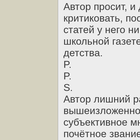
Автор просит, и
критиковать, по
статей у него н
школьной газете
детства.
P.
P.
S.
Автор лишний ра
вышеизложенное 
субъективное м
почётное звани