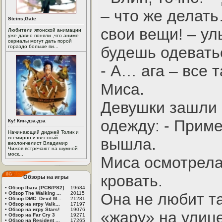
– что же делать
Steins;Gate
свои вещи! – ул
Любители японской анимации
уже давно поняли ,что аниме
сериалы могут дать порой
гораздо больше пи...
будешь одевать
- А… ага – все
Миса.
Девушки зашли 
одежду: - Приме
Ку! Кин-дза-дза
Начинающий диджей Толик и
всемирно известный
вышла.
виолончелист Владимир
Чижов встречают на шумной
моск...
Миса осмотрела
кровать.
Обзоры на игры
•
Обзор Ibara [PCB/PS2]
19684
•
Обзор The Walking ...
20115
Она не любит т
•
Обзор DMC: Devil M...
21281
•
Обзор на игру Valk...
17197
•
Обзор на игру Stars!
19076
«жару» на улиц
•
Обзор на Far Cry 3
19271
•
Обзор на Resident ...
17265