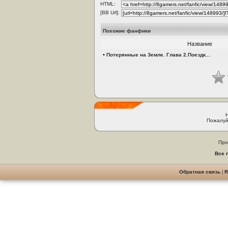
HTML:
[BB Url]:
Похожие фанфики
Название
•
Потерянные на Земле. Глава 2.Поездк...
Пожалуй
Про
Все 
Обратная связь
|