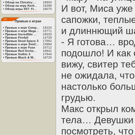
•
Обзор на Chivalry:...
18904
И вот, Миса уже
•
Обзор на игру Kerb...
19296
•
Обзор игры 007: Fr...
18075
сапожки, теплые
Превью о играх
и длиннющий ш
•
Превью к игре Comp...
19220
•
Превью о игре Mage...
15771
•
Превью Incredible ...
16033
•
Превью Firefall
14729
- Я готова… вро
•
Превью Dead Space 3
17662
•
Превью о игре SimC...
15994
•
Превью к игре Fuse
16712
подошло! И как 
•
Превью Red Orche...
16941
•
Превью Gothic 3
17644
•
Превью Black & W...
18720
вижу, свитер т
не ожидала, что
настолько боль
грудью.
Макс открыл ко
тела… Девушки 
посмотреть, что