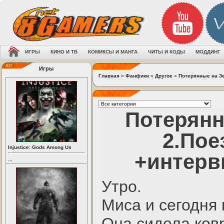
ИГРЫ
КИНО И ТВ
КОМИКСЫ И МАНГА
ЧИТЫ И КОДЫ
МОДДИНГ
Игры
Главная
»
Фанфики
»
Другое
»
Потерянные на Зе
Потерянн
2.Пое
Injustice: Gods Among Us
+интерв
...
Утро.
Миса и сегодня 
Она сидела ков