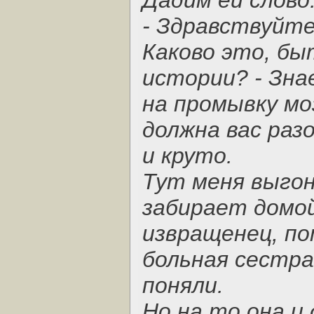
Дадим ей слово
- Здравствуйт
Каково это, бы
истории? - Зна
на промывку мо
должна вас раз
и круто.
Тут меня выгон
забирает домой
извращенец, по
больная сестра,
поняли.
Но на то она и