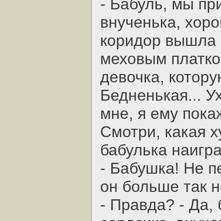
- Бабуль, мы пр
внученька, хоро
коридор вышла б
меховым платком
девочка, котор
Бедненькая... У
мне, я ему пока
Смотри, какая х
бабулька наигра
- Бабушка! Не п
он больше так н
- Правда? - Да,