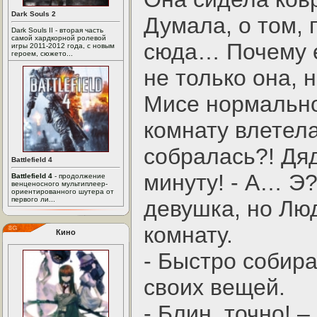
Dark Souls 2
Думала, о том, 
Dark Souls II - вторая часть
самой хардкорной ролевой
сюда… Почему е
игры 2011-2012 года, с новым
героем, сюжето...
не только она,
Мисе нормально
комнату влетел
собралась?! Дя
Battlefield 4
минуту! - А… Э?
Battlefield 4
- продолжение
венценосного мультиплеер-
ориентированного шутера от
первого ли...
девушка, но Лю
комнату.
Кино
- Быстро собира
своих вещей.
- Блин, точно! 