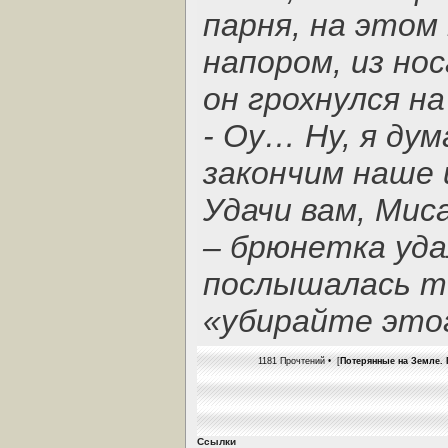
парня, на этом
напором, из но
он грохнулся на
- Оу… Ну, я ду
закончим наше
Удачи вам, Миса
– брюнетка уда
послышалась т
«убирайте это
1181 Прочтений • [
Потерянные на Земле. 
Ссылки