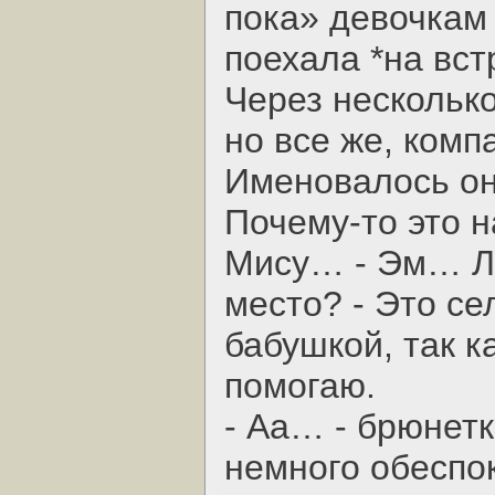
пока» девочкам
поехала *на вст
Через несколько
но все же, комп
Именовалось он
Почему-то это 
Мису… - Эм… Лю
место? - Это сел
бабушкой, так к
помогаю.
- Аа… - брюнет
немного обеспо