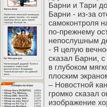
Барни и Тари д
Steins;Gate
Барни - из-за о
Любители японской анимации
уже давно поняли ,что аниме
сериалы могут дать порой
самоконтроля н
гораздо больше пи...
по-прежнему ос
непослушным д
- Я целую вечно
сказал Барни, 
Ку! Кин-дза-дза
Начинающий диджей Толик и
в глубоком мяг
всемирно известный
виолончелист Владимир
Чижов встречают на шумной
плоским экраном
моск...
– Новостной кан
Обзоры на игры
•
Обзор Ibara [PCB/PS2]
19684
громко сказал о
•
Обзор The Walking ...
20115
•
Обзор DMC: Devil M...
21281
•
Обзор на игру Valk...
17197
изображение хо
•
Обзор на игру Stars!
19076
•
Обзор на Far Cry 3
19271
•
Обзор на Resident ...
17265