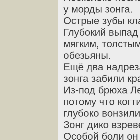
у морды зонга.
Острые зубы кл
Глубокий выпад 
мягким, толсты
обезьяны.
Ещё два надрез
зонга забили к
Из-под брюха Л
потому что когт
глубоко вонзили
Зонг дико взрев
Особой боли он 