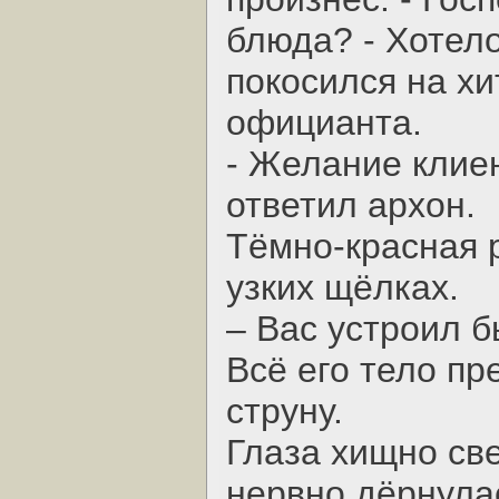
блюда? - Хотело
покосился на х
официанта.
- Желание клиен
ответил архон.
Тёмно-красная р
узких щёлках.
– Вас устроил б
Всё его тело пр
струну.
Глаза хищно све
нервно дёрнула