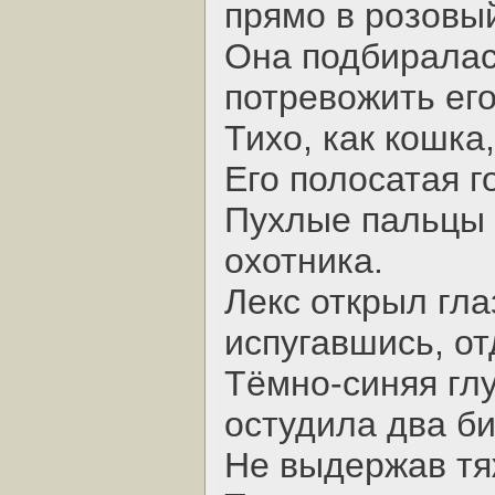
прямо в розовый
Она подбиралас
потревожить ег
Тихо, как кошка
Его полосатая г
Пухлые пальцы 
охотника.
Лекс открыл гла
испугавшись, от
Тёмно-синяя гл
остудила два б
Не выдержав тя