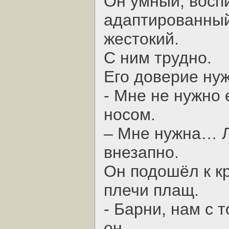
Он умный, восп
адаптированный,
жестокий.
С ним трудно.
Его доверие ну
- Мне не нужно 
носом.
– Мне нужна… Ле
внезапно.
Он подошёл к кр
плечи плащ.
- Барни, нам с т
он.