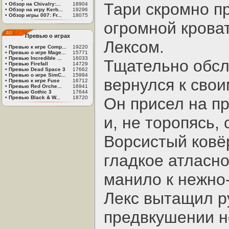
Тари скромно п
•
Обзор на Chivalry:...
18904
•
Обзор на игру Kerb...
19296
•
Обзор игры 007: Fr...
18075
огромной крова
Превью о играх
Лексом.
•
Превью к игре Comp...
19220
•
Превью о игре Mage...
15771
•
Превью Incredible ...
16033
Тщательно обсл
•
Превью Firefall
14729
•
Превью Dead Space 3
17662
•
Превью о игре SimC...
15994
вернулся к свои
•
Превью к игре Fuse
16712
•
Превью Red Orche...
16941
•
Превью Gothic 3
17644
•
Превью Black & W...
18720
Он присел на п
и, не торопясь,
Ворсистый ковёр
гладкое атласн
манило к нежно
Лекс вытащил ру
предвкушении не