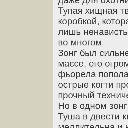
даже для охотни
Тупая хищная т
коробкой, кото
лишь ненависть
во многом.
Зонг был сильне
массе, его огр
фьорела попола
острые когти п
прочный техниче
Но в одном зонг
Туша в двести 
медлительна и 