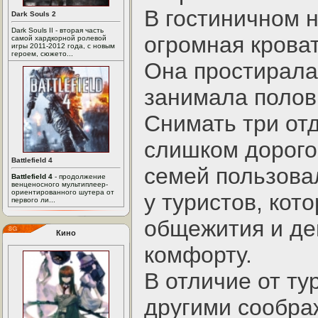
В гостиничном 
Dark Souls 2
Dark Souls II - вторая часть
огромная кроват
самой хардкорной ролевой
игры 2011-2012 года, с новым
героем, сюжето...
Она простирала
занимала полов
Снимать три от
слишком дорого
Battlefield 4
семей пользова
Battlefield 4
- продолжение
венценосного мультиплеер-
ориентированного шутера от
у туристов, кот
первого ли...
общежития и де
Кино
комфорту.
В отличие от ту
другими сообра