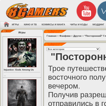
ИГРЫ
КИНО И ТВ
КОМИКСЫ И МАНГА
ЧИТЫ И КОДЫ
МОДДИНГ
Игры
Главная
»
Фанфики
»
Другое
»
"Посторонний" Гла
"Посторонн
Трое путешеств
Injustice: Gods Among Us
восточного пол
...
вечером.
Получив разреш
отправились в г