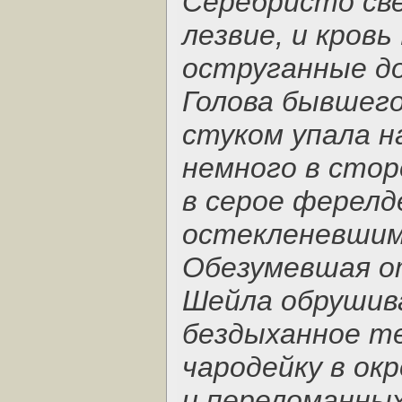
Серебристо св
лезвие, и кровь
оструганные до
Голова бывшего
стуком упала 
немного в стор
в серое ферелд
остекленевшим
Обезумевшая о
Шейла обрушива
бездыханное т
чародейку в ок
и переломанных