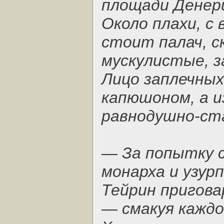
площади Денер
Около плахи, с
стоит палач, с
мускулистые, з
Лицо заплечны
капюшоном, а и
равнодушно-ста
— За попытку 
монарха и узур
Тейрин пригова
— смакуя каждо