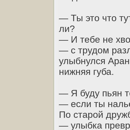
— Ты это что ту
ли?
— И тебе не хво
— с трудом раз
улыбнулся Аранн
нижняя губа.
— Я буду пьян т
— если ты наль
По старой друж
— улыбка превр