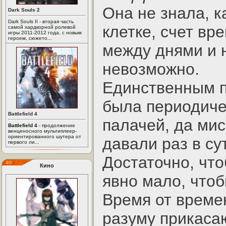
Она не знала, к
Dark Souls 2
Dark Souls II - вторая часть
клетке, счет вр
самой хардкорной ролевой
игры 2011-2012 года, с новым
героем, сюжето...
между днями и 
невозможно.
Единственным п
была периодиче
Battlefield 4
палачей, да мис
Battlefield 4
- продолжение
венценосного мультиплеер-
ориентированного шутера от
давали раз в су
первого ли...
Достаточно, что
Кино
явно мало, чтоб
Время от времен
разуму прикаса