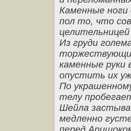
Каменные ноги
пол то, что со
целительницей 
Из груди голем
торжествующий
каменные руки 
опустить их уж
По украшенном
телу пробегает
Шейла застыва
медленно густ
перед Аришоком