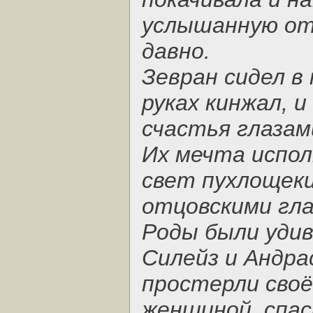
услышанную от
давно.
Зевран сидел в 
руках кинжал, 
счастья глазам
Их мечта испол
свет пухлощек
отцовскими гла
Роды были удив
Силейз и Андр
простерли своё
женщиной, спас