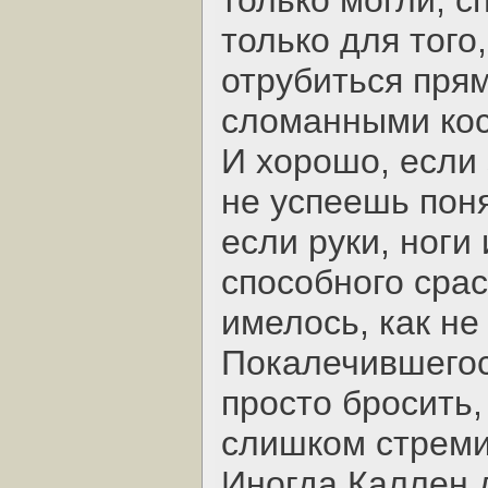
только могли; сп
только для того
отрубиться прям
сломанными кос
И хорошо, если 
не успеешь поня
если руки, ноги
способного срас
имелось, как не
Покалечившегос
просто бросить,
слишком стреми
Иногда Каллен 