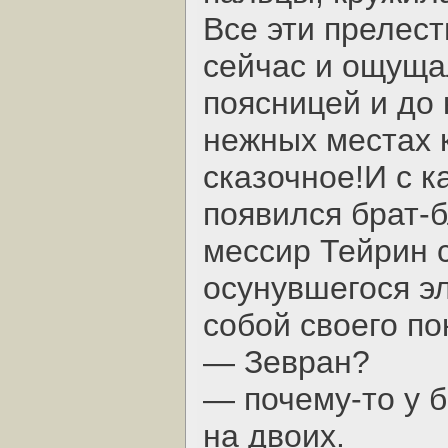
Все эти прелес
сейчас и ощуща
поясницей и до 
нежных местах 
сказочное!И с к
появился брат-б
мессир Тейрин 
осунувшегося э
собой своего п
— Зевран?
— почему-то у б
на двоих.