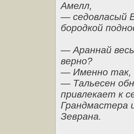
Амелл,
— седовласый В
бородкой поднос
— Араннай весь
верно?
— Именно так,
— Тальесен обн
привлекает к с
Грандмастера и
Зеврана.