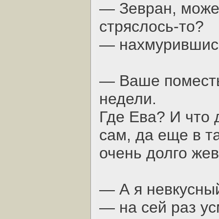
— Зевран, может
стряслось-то?
— нахмурившись
— Ваше поместь
недели.
Где Ева? И что
сам, да еще в т
очень долго жев
— А я невкусны
— на сей раз у