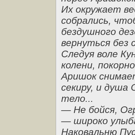
Их окружает в
собрались, что
бездушного де
вернуться без 
Следуя воле Ку
колени, покорн
Аришок снимает
секиру, и душа
тело...
— Не бойся, Ог
— широко улыба
Наковальню Пус