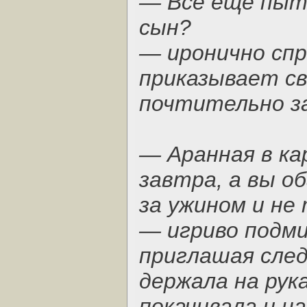
— Всё еще пыт
сын?
— иронично сп
приказывает с
почтительно з
— Аранная в ка
завтра, а вы о
за ужином и не 
— игриво подми
приглашая след
держала на рука
покачивала и н