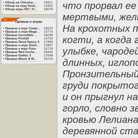
что прорвал ее
•
Обзор на Chivalry:...
18911
•
Обзор на игру Kerb...
19302
•
Обзор игры 007: Fr...
18079
мертвыми, жел
Превью о играх
На крохотных п
•
Превью к игре Comp...
19223
•
Превью о игре Mage...
15774
•
Превью Incredible ...
16038
когти, а когда 
•
Превью Firefall
14733
•
Превью Dead Space 3
17666
•
Превью о игре SimC...
15997
улыбке, чароде
•
Превью к игре Fuse
16716
•
Превью Red Orche...
16944
•
Превью Gothic 3
17648
•
Превью Black & W...
18724
длинных, иглоп
Пронзительный 
груди покрытог
и он прыгнул н
горло, словно з
кровью Лелиана
деревянной ст