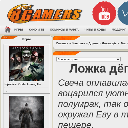
ИГРЫ
КИНО И ТВ
КОМИКСЫ И МАНГА
ЧИТЫ И КОДЫ
МОДДИНГ
Игры
Главная
»
Фанфики
»
Другое
»
Ложка дёгтя. Част
Ложка дёг
Свеча оплавила
Injustice: Gods Among Us
воцарился уют
...
полумрак, так
окружал Еву в 
пещере.