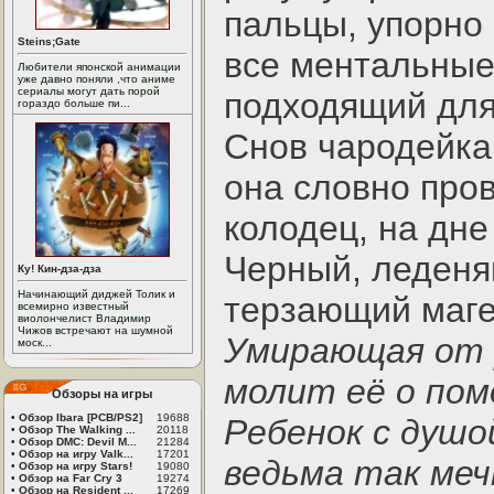
пальцы, упорно 
Steins;Gate
все ментальные
Любители японской анимации
уже давно поняли ,что аниме
сериалы могут дать порой
подходящий для
гораздо больше пи...
Снов чародейка 
она словно про
колодец, на дне
Черный, леден
Ку! Кин-дза-дза
Начинающий диджей Толик и
терзающий маге
всемирно известный
виолончелист Владимир
Чижов встречают на шумной
Умирающая от 
моск...
молит её о пом
Обзоры на игры
•
Обзор Ibara [PCB/PS2]
19688
Ребенок с душо
•
Обзор The Walking ...
20118
•
Обзор DMC: Devil M...
21284
•
Обзор на игру Valk...
17201
ведьма так меч
•
Обзор на игру Stars!
19080
•
Обзор на Far Cry 3
19274
•
Обзор на Resident ...
17269