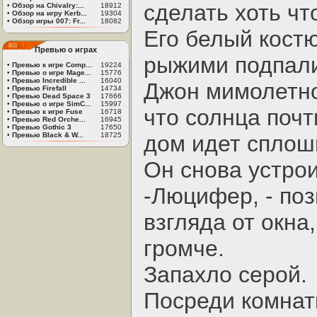
сделать хоть чт
•
Обзор на Chivalry:...
18912
•
Обзор на игру Kerb...
19304
•
Обзор игры 007: Fr...
18082
Его белый кост
Превью о играх
рыжими подпали
•
Превью к игре Comp...
19224
•
Превью о игре Mage...
15776
•
Превью Incredible ...
16040
Джон мимолетно
•
Превью Firefall
14734
•
Превью Dead Space 3
17666
•
Превью о игре SimC...
15997
что солнца почт
•
Превью к игре Fuse
16718
•
Превью Red Orche...
16945
•
Превью Gothic 3
17650
•
Превью Black & W...
18725
дом идет сплош
Он снова устрои
-Люцифер, - поз
взгляда от окна
громче.
Запахло серой.
Посреди комнат