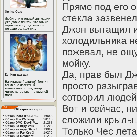
Прямо под его 
Steins;Gate
стекла зазвене
Любители японской анимации
уже давно поняли ,что аниме
сериалы могут дать порой
Джон вытащил и
гораздо больше пи...
холодильника н
пожевал, не ощ
мойку.
Да, прав был Дж
Ку! Кин-дза-дза
Начинающий диджей Толик и
просто разыгра
всемирно известный
виолончелист Владимир
Чижов встречают на шумной
сотворил людей
моск...
Вот и сейчас, н
Обзоры на игры
•
Обзор Ibara [PCB/PS2]
19688
сложили крылыш
•
Обзор The Walking ...
20120
•
Обзор DMC: Devil M...
21288
•
Обзор на игру Valk...
17203
Только Чес лет
•
Обзор на игру Stars!
19082
•
Обзор на Far Cry 3
19276
•
Обзор на Resident ...
17272