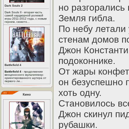
но разгорались
Dark Souls 2
Dark Souls II - вторая часть
Земля гибла.
самой хардкорной ролевой
игры 2011-2012 года, с новым
героем, сюжето...
По небу летали
стенам домов п
Джон Константи
подоконнике.
Battlefield 4
От жары конфетк
Battlefield 4
- продолжение
венценосного мультиплеер-
ориентированного шутера от
он безуспешно 
первого ли...
хоть одну.
Кино
Становилось вс
Джон скинул пид
рубашки.