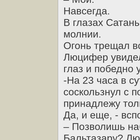
Навсегда.
В глазах Сатан
молнии.
Огонь трещал в
Люцифер увидел
глаз и победно 
-На 23 часа в с
соскользнул с п
принадлежу тол
Да, и еще, - вс
– Позволишь на
Бальтазару? Лю