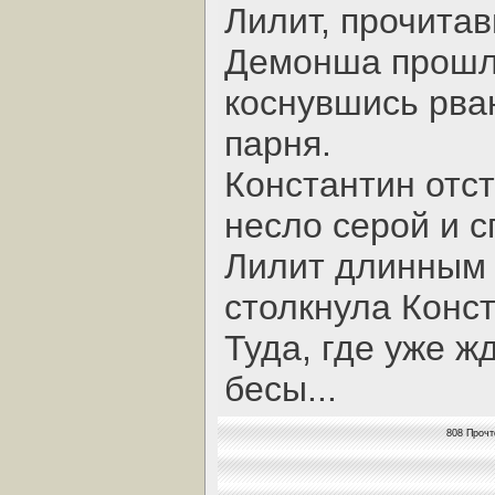
Лилит, прочита
Демонша прошла
коснувшись рва
парня.
Константин отст
несло серой и 
Лилит длинным 
столкнула Конст
Туда, где уже ж
бесы...
808 Прочт