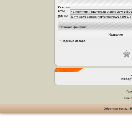
Ссылки
HTML:
[BB Url]:
Похожие фанфики
Название
•
Падение лазаря.
Пожалуй
Про
Все 
Обратная связь
|