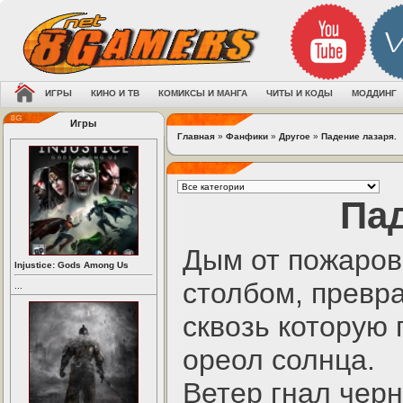
ИГРЫ
КИНО И ТВ
КОМИКСЫ И МАНГА
ЧИТЫ И КОДЫ
МОДДИНГ
Игры
Главная
»
Фанфики
»
Другое
»
Падение лазаря.
Пад
Дым от пожаров
Injustice: Gods Among Us
столбом, превра
...
сквозь которую
ореол солнца.
Ветер гнал черн