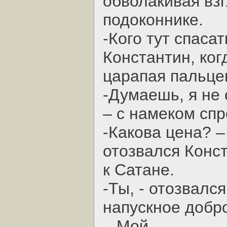
обволакивая вз
подоконнике.
-Кого тут спаса
Константин, ког
царапая пальцем
-Думаешь, я не 
– с намеком сп
-Какова цена? –
отозвался Конс
к Сатане.
-Ты, - отозвался
напускное добр
– Мой.