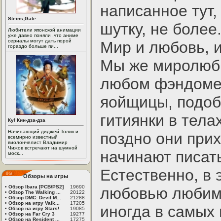
написанное тут,
Steins;Gate
шутку, не более
Любители японской анимации
уже давно поняли ,что аниме
сериалы могут дать порой
Мир и любовь, и
гораздо больше пи...
Мы же миролюби
любом фэндоме 
яойщицы, подобн
гитиянки в тела
Ку! Кин-дза-дза
Начинающий диджей Толик и
поздно они при
всемирно известный
виолончелист Владимир
Чижов встречают на шумной
начинают писат
моск...
Естественно, в
Обзоры на игры
•
Обзор Ibara [PCB/PS2]
19690
любовью любим
•
Обзор The Walking ...
20122
•
Обзор DMC: Devil M...
21288
•
Обзор на игру Valk...
17205
иногда в самых
•
Обзор на игру Stars!
19085
•
Обзор на Far Cry 3
19277
•
Обзор на Resident ...
17275