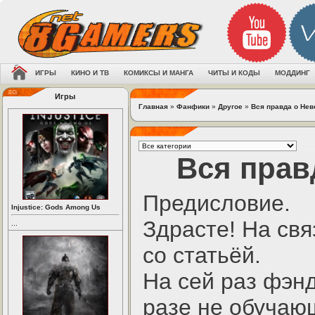
ИГРЫ
КИНО И ТВ
КОМИКСЫ И МАНГА
ЧИТЫ И КОДЫ
МОДДИНГ
Игры
Главная
»
Фанфики
»
Другое
»
Вся правда о Нев
Вся прав
Предисловие.
Injustice: Gods Among Us
Здрасте! На св
...
со статьёй.
На сей раз фэнд
разе не обучаю