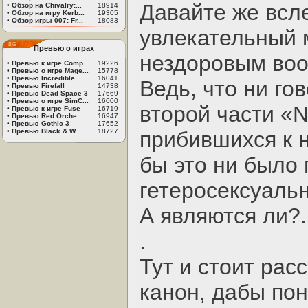
Давайте же всле
•
Обзор на Chivalry:...
18914
•
Обзор на игру Kerb...
19305
•
Обзор игры 007: Fr...
18083
увлекательный 
Превью о играх
нездоровым воо
•
Превью к игре Comp...
19226
•
Превью о игре Mage...
15778
•
Превью Incredible ...
16041
Ведь, что ни го
•
Превью Firefall
14738
•
Превью Dead Space 3
17669
•
Превью о игре SimC...
16000
второй части «N
•
Превью к игре Fuse
16719
•
Превью Red Orche...
16947
•
Превью Gothic 3
17652
•
Превью Black & W...
18727
прибившихся к 
бы это ни было
гетеросексуаль
А являются ли?.
.
Тут и стоит рас
канон, дабы по