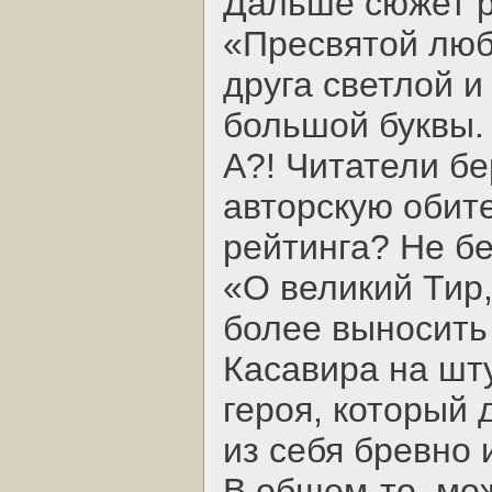
Дальше сюжет р
«Пресвятой любв
друга светлой 
большой буквы.
А?! Читатели б
авторскую обите
рейтинга? Не б
«О великий Тир,
более выносить
Касавира на шт
героя, который 
из себя бревно 
В общем-то, мож