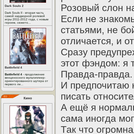
Розовый слон н
Dark Souls 2
Dark Souls II - вторая часть
Если не знаком
самой хардкорной ролевой
игры 2011-2012 года, с новым
героем, сюжето...
статьями, не бо
отличается, и о
Сразу предупреж
этот фэндом: я 
Battlefield 4
Правда-правда.
Battlefield 4
- продолжение
венценосного мультиплеер-
ориентированного шутера от
И предпочитаю н
первого ли...
писать относит
Кино
А ещё я нормал
сама иногда мог
Так что огромна