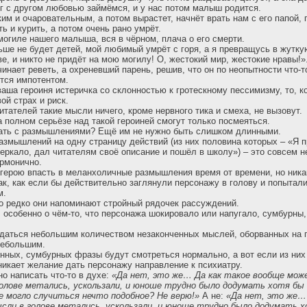
г с другом любовью займёмся, и у нас потом малыш родится.
им и очаровательным, а потом вырастет, начнёт врать нам с его папой,
ь и курить, а потом очень рано умрёт.
 могиле нашего малыша, вся в чёрном, плача о его смерти.
ьше не будет детей, мой любимый умрёт с горя, а я превращусь в жутк
е, и никто не придёт на мою могилу! О, жестокий мир, жестокие нравы!»
инает реветь, а охреневший парень, решив, что он по неопытности что-т
тся импотентом.
 ваша героиня истеричка со склонностью к гротескному пессимизму, то, к
вой страх и риск.
итателей такие мысли ничего, кроме нервного тика и смеха, не вызовут.
 полном серьёзе над такой героиней смогут только посмеяться.
лать с размышлениями? Ещё им не нужно быть слишком длинными.
азмышлений на одну страницу действий (из них половина которых – «Я 
зеркало, дал читателям своё описание и пошёл в школу») – это совсем н
рмонично.
герою впасть в меланхоличные размышления время от времени, но никак
ак, как если бы действительно заглянули персонажу в голову и попытал
м.
то редко они напоминают стройный рядочек рассуждений.
 особенно о чём-то, что персонажа шокировало или напугало, сумбурны
идаться небольшим количеством незаконченных мыслей, оборванных на 
небольшим.
нных, сумбурных фразы будут смотреться нормально, а вот если из них
икает желание дать персонажу направление к психиатру.
о написать что-то в духе:
«Да нет, это же… Да как такое вообще мо
олове метались, ускользали, и юноше трудно было додумать хотя бы о
ще могло случиться нечто подобное? Не верю!»
А не:
«Да нет, это же…
ли в голове метались, ускользали, и юноше трудно было додумать хо