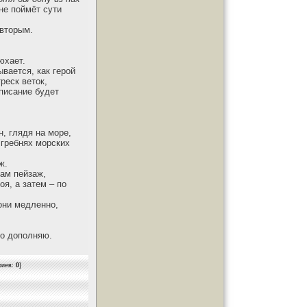
 не поймёт сути
 вторым.
юхает.
ывается, как герой
реск веток,
описание будет
, глядя на море,
 гребнях морских
ж.
ам пейзаж,
я, а затем – по
 они медленно,
но дополняю.
риев:
0
]