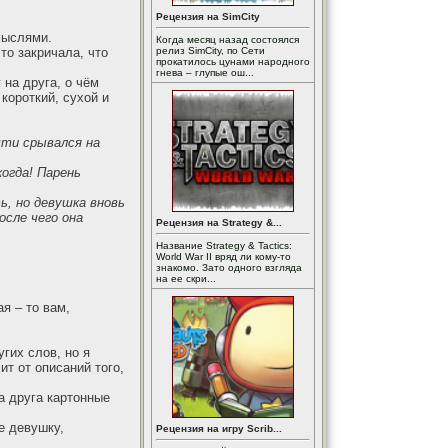
Рецензия на SimCity
мыслями.
Когда месяц назад состоялся
то закричала, что
релиз SimCity, по Сети
прокатилось цунами народного
гнева – глупые ош...
 на друга, о чём
короткий, сухой и
чти срывался на
когда! Парень
ь, но девушка вновь
осле чего она
Рецензия на Strategy &...
Название Strategy & Tactics:
World War II вряд ли кому-то
знакомо. Зато одного взгляда
на ее скри...
я – то вам,
гих слов, но я
ит от описаний того,
а друга картонные
е девушку,
Рецензия на игру Scrib...