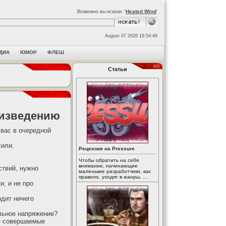
Heated Wind
Возможно вы искали: '
'
August 07 2026 19:54:49
ДИА
ЮМОР
ФЛЕШ
Статьи
роизведению
 вас в очередной
сили.
Рецензия на Pressure
Чтобы обратить на себя
внимание, начинающие
ствий, нужно
маленькие разработчики, как
правило, уходят в жанры, ...
и, и не про
дит ничего
льное напряжение?
и, совершаемые