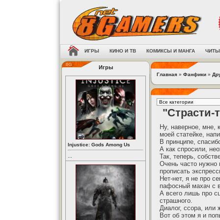
ИГРЫ
КИНО И ТВ
КОМИКСЫ И МАНГА
ЧИТЫ
Игры
Главная
»
Фанфики
»
Др
"Страсти-
Ну, наверное, мне, 
моей статейке, напи
В принципе, спасибо
Injustice: Gods Among Us
А как спросили, нео
Так, теперь, собств
...
Очень часто нужно в
прописать экспресс
Нет-нет, я не про 
пафосный махач с в
А всего лишь про с
страшного.
Диалог, ссора, или
Вот об этом я и по