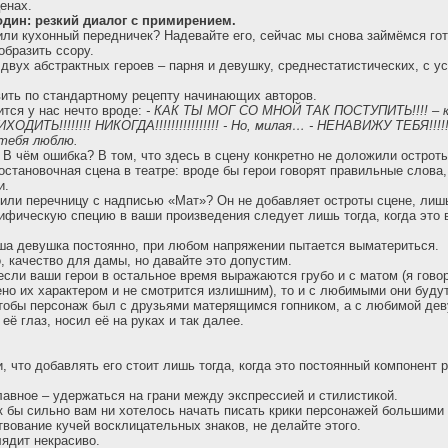
енах.
дин: резкий диалог с примирением.
или кухонный передничек? Надевайте его, сейчас мы снова займёмся гот
образить ссору.
двух абстрактных героев – парня и девушку, среднестатистических, с 
ить по стандартному рецепту начинающих авторов.
ится у нас нечто вроде:
- КАК ТЫ МОГ СО МНОЙ ТАК ПОСТУПИТЬ!!!! – кр
ТЬ!!!!!!!! НИКОГДА!!!!!!!!!!!!!!!! - Но, милая… - НЕНАВИЖУ ТЕБЯ!!!!!!!!!
е тебя люблю.
…
В чём ошибка? В том, что здесь в сцену конкретно не доложили остроты
остановочная сцена в театре: вроде бы герои говорят правильные слова,
и.
тили перечницу с надписью «Мат»? Он не добавляет остроты сцене, лишь
ифическую специю в ваши произведения следует лишь тогда, когда это 
ша девушка постоянно, при любом напряжении пытается выматериться.
, качество для дамы, но давайте это допустим.
 если ваши герои в остальное время выражаются грубо и с матом (я гово
ено их характером и не смотрится излишним), то и с любимыми они будут
чтобы персонаж был с друзьями матерящимся гопником, а с любимой дев
её глаз, носил её на руках и так далее.
, что добавлять его стоит лишь тогда, когда это постоянный компонент 
лавное – удержаться на грани между экспрессией и стилистикой.
к бы сильно вам ни хотелось начать писать крики персонажей большими
твование кучей восклицательных знаков, не делайте этого.
лядит некрасиво.