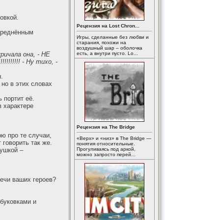
овкой.
Рецензия на Lost Chron...
усреднённым
Игры, сделанные без любви и
старания, похожи на
воздушный шар – оболочка
ичала она, - НЕ
есть, а внутри пусто. Lo...
!!!!!! - Ну тихо, -
.
 но в этих словах
 портит её.
в характере
Рецензия на The Bridge
рю про те случаи,
«Верх» и «низ» в The Bridge —
 говорить так же.
понятия относительные.
ушкой –
Прогуливаясь под аркой,
можно запросто перей...
речи ваших героев?
 буковками и