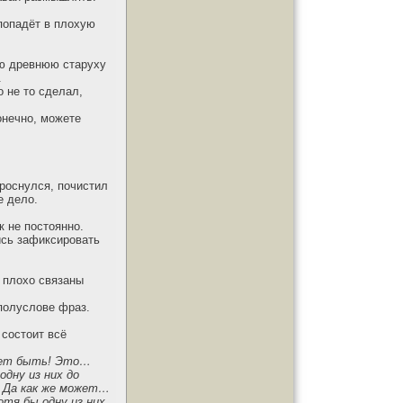
 попадёт в плохую
ую древнюю старуху
.
о не то сделал,
онечно, можете
проснулся, почистил
е дело.
 не постоянно.
ись зафиксировать
, плохо связаны
полуслове фраз.
 состоит всё
жет быть! Это…
дну из них до
 Да как же может…
тя бы одну из них