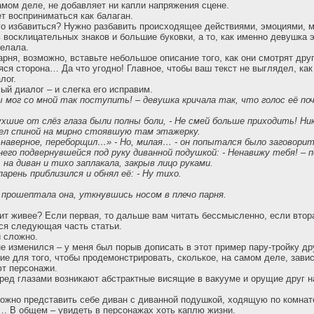
самом деле, не добавляет ни капли напряжения сцене.
ет восприниматься как балаган.
ого избавиться? Нужно разбавить происходящее действиями, эмоциями, 
 восклицательных знаков и большие буковки, а то, как именно девушка э
делала.
рня, возможно, вставьте небольшое описание того, как они смотрят друг
ся сторона… Да что угодно! Главное, чтобы ваш текст не выглядел, как 
лог.
ый диалог – и слегка его исправим.
ы мог со мной так поступить! – девушка кричала так, что голос её по
хшие от слёз глаза были полны боли, - Не смей больше приходить! Ни
ел спиной на мирно стоявшую там этажерку.
 наверное, переборщил…» - Но, милая… - он попытался было заговорит
него подвернувшейся под руку диванной подушкой: - Ненавижу тебя! – п
на диван и тихо заплакала, закрыв лицо руками.
парень приблизился и обнял её: - Ну тихо.
- прошептала она, уткнувшись носом в плечо парня.
ит живее? Если первая, то дальше вам читать бессмысленно, если втора
ся следующая часть статьи.
и сложно.
е изменился – у меня был порыв дописать в этот пример пару-тройку дру
ие для того, чтобы продемонстрировать, сколькое, на самом деле, завис
т персонажи.
ред глазами возникают абстрактные висящие в вакууме и орущие друг н
ожно представить себе диван с диванной подушкой, ходящую по комнат
… В общем – увидеть в персонажах хоть каплю жизни.