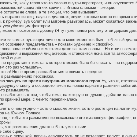
казать то, как у героя что-то словно внутри перегорает, и он опускается б
озможностей своих лёгких кричит… Иными словами – эмоции.
остроты не слова, а те эмоции, что они вызывают.
ть выражения лиц, паузы в диалогах, звуки, которые можно во время эт
оя, к примеру, зуб болит или мигрень разыгралась, может оказаться важ
им усугубляющим фактором.
е, можете посмотреть дораму (Я тут уже прямо рекламу этой дораме дел
дним из самых пугающих лично для меня моментов был… обычный диалог
нт осознания предательства – показан буднично и спокойно.
х слова вполне обычны и местами даже заштампованы… Но стоит посмо
одвижения и выражения лиц актёров, и становится ясна вся та атмосфера
 этой сцене.
м не предоставят текста, с которого можно было бы списать – но недаро
чем сто раз услышать».
готова! Но не время расслабляться и снимать передник.
 о размышлениях персонажа.
елю заснуть во время внутренних монологов героя
Ну, что ж, отстави
дыдущую сцену и сосредоточимся на новом варианте развития событий
-то размышлять.
 позаботьтесь о том, чтобы тема, на которую он думает, действительно 
по крайней мере, с чем-то перекликалась.
мо.
лять о чём угодно – хоть о смысле жизни, хоть о росте цен на лапки м
нов на Южном Полюсе.
учае, чтобы это размышление показывало его жизненную философию, его
ороны.
ть, что размышления должны быть уместными.
е себе сцену.
арень с девушкой, парень девушку чуть ли не раздевает, целует, а она 