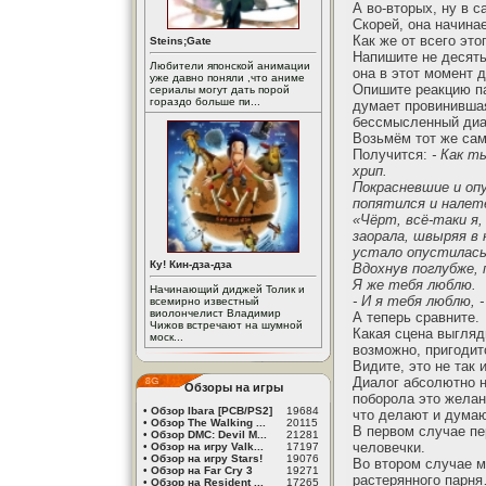
А во-вторых, ну в 
Скорей, она начина
Как же от всего эт
Steins;Gate
Напишите не десять
Любители японской анимации
она в этот момент 
уже давно поняли ,что аниме
Опишите реакцию па
сериалы могут дать порой
гораздо больше пи...
думает провинившая
бессмысленный диа
Возьмём тот же сам
Получится:
- Как т
хрип.
Покрасневшие и опу
попятился и налет
«Чёрт, всё-таки я,
заорала, швыряя в 
устало опустилась 
Ку! Кин-дза-дза
Вдохнув поглубже, 
Я же тебя люблю.
Начинающий диджей Толик и
- И я тебя люблю, 
всемирно известный
виолончелист Владимир
А теперь сравните.
Чижов встречают на шумной
Какая сцена выгляд
моск...
возможно, пригодит
Видите, это не так 
Диалог абсолютно н
Обзоры на игры
поборола это желан
•
Обзор Ibara [PCB/PS2]
19684
что делают и думаю
•
Обзор The Walking ...
20115
В первом случае пе
•
Обзор DMC: Devil M...
21281
человечки.
•
Обзор на игру Valk...
17197
•
Обзор на игру Stars!
19076
Во втором случае м
•
Обзор на Far Cry 3
19271
растерянного парня
•
Обзор на Resident ...
17265