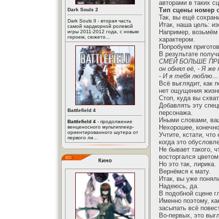
авторами в таких сц
Тип сцены номер о
Dark Souls 2
Так, вы ещё сохран
Dark Souls II - вторая часть
Итак, наша цель: из
самой хардкорной ролевой
Например, возьмём 
игры 2011-2012 года, с новым
героем, сюжето...
характером.
Попробуем приготов
В результате получ
СМЕЙ БОЛЬШЕ ПРИХОДИ
он обнял её, - Я ж
- И я тебя люблю
Всё выглядит, как п
нет ощущения жизн
Стоп, куда вы схва
Добавлять эту спец
Battlefield 4
персонажа.
Иными словами, ва
Battlefield 4
- продолжение
Нехорошее, конечно
венценосного мультиплеер-
ориентированного шутера от
Учтите, кстати, что
первого ли...
когда это обусловл
Не бывает такого, 
восторгался цветом 
Кино
Но это так, лирика.
Вернёмся к мату.
Итак, вы уже поняли
Надеюсь, да.
В подобной сцене г
Именно поэтому, ка
засыпать всё повес
Во-первых, это выг