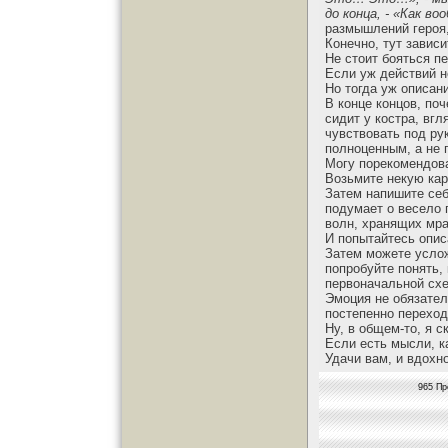
до конца, - «Как 
размышлений героя,
Конечно, тут зависи
Не стоит бояться п
Если уж действий н
Но тогда уж описани
В конце концов, поч
сидит у костра, вг
чувствовать под ру
полноценным, а не 
Могу порекомендоват
Возьмите некую кар
Затем напишите себ
подумает о весело 
волн, хранящих мра
И попытайтесь описа
Затем можете услож
попробуйте понять,
первоначальной сх
Эмоция не обязател
постепенно перехо
Ну, в общем-то, я с
Если есть мысли, к
Удачи вам, и вдохн
965 Пр