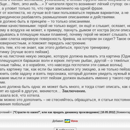
вообще… Нет, это ведь…»
У читателя просто возникнет лёгкий ступор: он
 а уловит только то, что героя заклинило на одной фразе.
т от контекста, но лучше всё-таки пользоваться первым вариантом, а не
ериодически разбавлять размышления описаниями и действиями.
е должно быть в принципе – то только описаниями.
ями качественными: герой не только видит, он ещё и слышит, осязает, н
ему в воздухе не может, к примеру, пахнуть дымом от костра (если опис
лядываясь в пляшущие языки пламени), почему герой не может слышать т
ками слегка неровную поверхность бревна, на котором он сидит? Такое 
поверхностным, и поможет передать настроение.
ь тем, кто не знает, как этого добиться, простую тренировку.
тинку (лучше всего пейзаж).
е на листочке некую эмоцию, которую должна вызвать эта картина (Один
плещущихся барашках волн и юрких летучих рыбах, другой – о тяжёлых
чные тайны, и о кораблях, что навсегда поглотили эти самые волны).
ть картинку так, как если бы записывали эту эмоцию, а не только пейза
нить себе задачу и взять персонажа, который должен увидеть нужный в
 какие мысли и эмоции этот пейзаж должен вызывать именно у такого геро
еме.
ьно должна быть одна: их может быть много, и тогда стоит описать, как
дят из одной в другую, меняются…
Заключение.
казала всё, что хотела.
ак можно это дополнить – не стесняйтесь обращаться, я статьи постоян
овения побольше!
очтений • [
"Страсти-то какие!", или как придать динамику произведению
] [
10.05.2012
] [Коммента
Vova
Добавил: