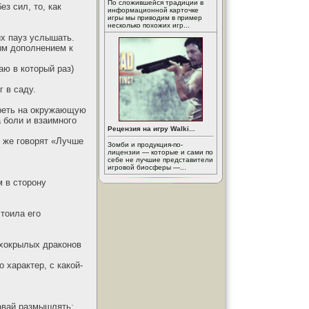
По сложившейся традиции в
ез сил, то, как
информационной карточке
игры мы приводим в пример
несколько похожих игр...
их пауз услышать.
ным дополнением к
аю в который раз)
 в саду.
треть на окружающую
 боли и взаимного
Рецензия на игру Walki...
м же говорят «Лучше
Зомби и продукция-по-
лицензии — которые и сами по
себе не лучшие представители
игровой биосферы —...
м в сторону
.
стоила его
ухокрылых драконов
 характер, с какой-
давай размышлять: