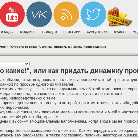
 И КОДЫ
МОДДИНГ
ГЕЙМДЕВ
РЕЦЕНЗИИ
САУНДТРЕКИ
ФАЙЛЫ
МЕ
угое
»
"Страсти-то какие!", или как придать динамику произведению
то какие!", или как придать динамику п
как обычно, стоит поздороваться с вами, дорогие читатели! Приветствую
санной по просьбе одного из читателей.
 этому человеку – я как-то не задумывалась об этой теме, пока не спро
жиданно поняла, что мне есть, что сказать, пусть и не так много.
енно, непосредственно о теме.
 произведении описать сцену, в которой, при отсутствии каких-либо дей
ию персонажей.
сексуальные сцены, так любимые местным контингентом и мной в частност
оплями «Я убью тебя, мразь!».
цены с высоким эмоциональным напряжением, когда вроде бы не происхо
 же напряжённые размышления о чём-то… Как же передать это эмоциона
пытаюсь вам рассказать, а также постараюсь пояснить некоторые ошибк