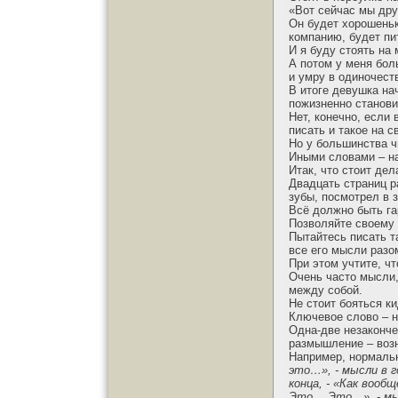
«Вот сейчас мы дру
Он будет хорошеньк
компанию, будет пит
И я буду стоять на
А потом у меня бол
и умру в одиночеств
В итоге девушка нач
пожизненно станови
Нет, конечно, если
писать и такое на с
Но у большинства ч
Иными словами – на
Итак, что стоит де
Двадцать страниц р
зубы, посмотрел в 
Всё должно быть га
Позволяйте своему 
Пытайтесь писать т
все его мысли разо
При этом учтите, ч
Очень часто мысли,
между собой.
Не стоит бояться к
Ключевое слово – 
Одна-две незаконче
размышление – возн
Например, нормальн
это…», - мысли в г
конца, - «Как вооб
Это… Это…», - мыс