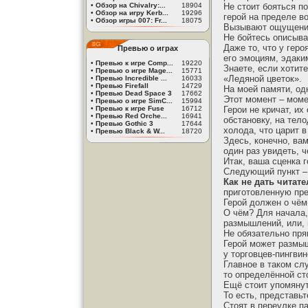
•
Обзор на Chivalry:...
18904
Не стоит бояться по
•
Обзор на игру Kerb...
19296
герой на пределе в
•
Обзор игры 007: Fr...
18075
Вызывают ощущение 
Не бойтесь описыва
Даже то, что у гер
Превью о играх
его эмоциям, эдак
•
Превью к игре Comp...
19220
Знаете, если хотит
•
Превью о игре Mage...
15771
«Ледяной цветок».
•
Превью Incredible ...
16033
•
Превью Firefall
14729
На моей памяти, о
•
Превью Dead Space 3
17662
Этот момент – моме
•
Превью о игре SimC...
15994
•
Превью к игре Fuse
16712
Герои не кричат, и
•
Превью Red Orche...
16941
обстановку, на тел
•
Превью Gothic 3
17644
холода, что царит в
•
Превью Black & W...
18720
Здесь, конечно, ва
один раз увидеть, 
Итак, ваша сценка 
Следующий пункт –
Как не дать читат
приготовленную пре
Герой должен о чём
О чём? Для начала,
размышлений, или, 
Не обязательно пря
Герой может размыш
у торговцев-пингви
Главное в таком сл
то определённой ст
Ещё стоит упомяну
То есть, представьт
Стоят в переулке п