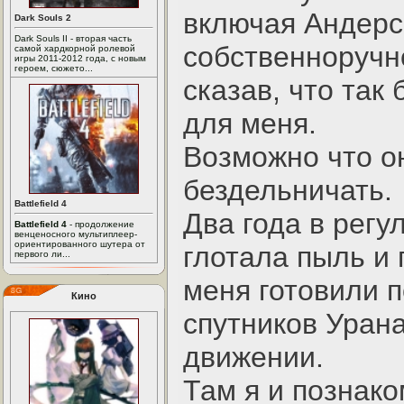
включая Андерс
Dark Souls 2
Dark Souls II - вторая часть
собственноручн
самой хардкорной ролевой
игры 2011-2012 года, с новым
героем, сюжето...
сказав, что так
для меня.
Возможно что он
бездельничать.
Battlefield 4
Два года в рег
Battlefield 4
- продолжение
венценосного мультиплеер-
ориентированного шутера от
глотала пыль и 
первого ли...
меня готовили 
Кино
спутников Урана
движении.
Там я и познак