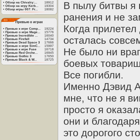
В пылу битвы я
•
Обзор на Chivalry:...
18912
•
Обзор на игру Kerb...
19304
•
Обзор игры 007: Fr...
18082
ранения и не за
Превью о играх
Когда прилетел 
•
Превью к игре Comp...
19224
•
Превью о игре Mage...
15776
•
Превью Incredible ...
16040
осталась совсем
•
Превью Firefall
14734
•
Превью Dead Space 3
17666
•
Превью о игре SimC...
15997
Не было ни враг
•
Превью к игре Fuse
16718
•
Превью Red Orche...
16945
•
Превью Gothic 3
17650
•
Превью Black & W...
18725
боевых товарищ
Все погибли.
Именно Дэвид А
мне, что не я в
просто я оказа
они и благодаря
это дорогого сто