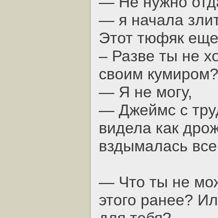
— Не нужно отд
— я начала злит
Этот тюфяк еще
– Разве ты не х
своим кумиром?
— Я не могу,
— Джеймс с тру
видела как дрож
вздымалась все
— Что ты не мо
этого ранее? И