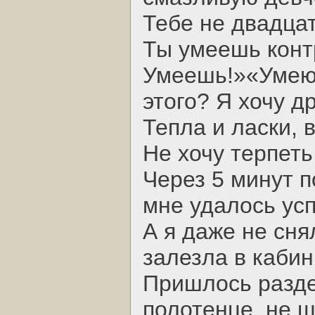
Тебе не двадцат
Ты умеешь конт
Умеешь!»«Умею?
этого? Я хочу др
Тепла и ласки, 
Не хочу терпеть,
Через 5 минут 
мне удалось усп
А я даже не сня
залезла в кабин
Пришлось разде
полотенце, не щ