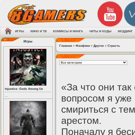
ИГРЫ
КИНО И ТВ
КОМИКСЫ И МАНГА
ЧИТЫ И КОДЫ
МОДДИНГ
Игры
Главная
»
Фанфики
»
Другое
»
Страсть
«За что они та
Injustice: Gods Among Us
вопросом я уже 
...
смириться с тем
арестом.
Поначалу я беси