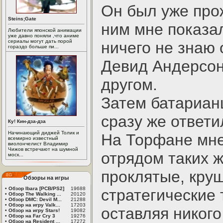
Он был уже про
Steins;Gate
ним мне показал
Любители японской анимации
уже давно поняли ,что аниме
сериалы могут дать порой
ничего не знаю 
гораздо больше пи...
Девид Андерсон
другом.
Затем батариан
сразу же ответи
Ку! Кин-дза-дза
Начинающий диджей Толик и
На Торфане мне
всемирно известный
виолончелист Владимир
Чижов встречают на шумной
отрядом таких ж
моск...
проклятые, кру
Обзоры на игры
•
Обзор Ibara [PCB/PS2]
19688
стратегические 
•
Обзор The Walking ...
20120
•
Обзор DMC: Devil M...
21288
•
Обзор на игру Valk...
17203
оставляя никого
•
Обзор на игру Stars!
19082
•
Обзор на Far Cry 3
19276
•
Обзор на Resident ...
17272