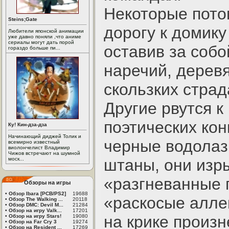
Некоторые пото
Steins;Gate
дорогу к домику
Любители японской анимации
уже давно поняли ,что аниме
сериалы могут дать порой
оставив за собо
гораздо больше пи...
наречий, дерев
скользких страд
Другие рвутся 
поэтических кон
Ку! Кин-дза-дза
Начинающий диджей Толик и
черные водолаз
всемирно известный
виолончелист Владимир
Чижов встречают на шумной
моск...
штаны, они изр
«разгневанные 
Обзоры на игры
•
Обзор Ibara [PCB/PS2]
19688
«раскосые алле
•
Обзор The Walking ...
20118
•
Обзор DMC: Devil M...
21284
•
Обзор на игру Valk...
17201
на крике произн
•
Обзор на игру Stars!
19080
•
Обзор на Far Cry 3
19274
•
Обзор на Resident ...
17269