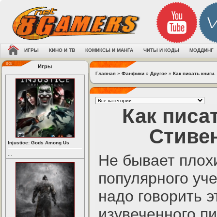
ИГРЫ
КИНО И ТВ
КОМИКСЫ И МАНГА
ЧИТЫ И КОДЫ
МОДДИНГ
Игры
Главная
»
Фанфики
»
Другое
»
Как писать книги.
Как писа
Стивен
Injustice: Gods Among Us
...
Не бывает плохи
популярного уче
надо говорить э
изувеченного пи