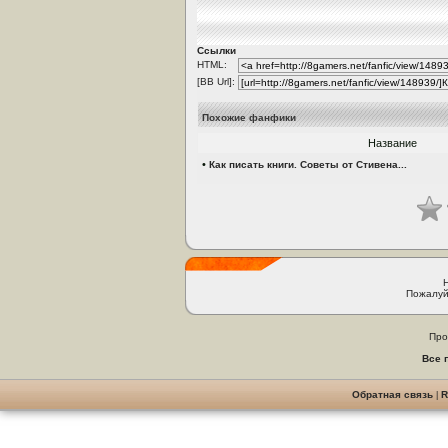
Ссылки
HTML:
[BB Url]:
Похожие фанфики
Название
•
Как писать книги. Советы от Стивена...
Пожалуй
Про
Все 
Обратная связь
|