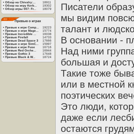
•
Обзор на Chivalry:...
18911
Писатели образ
•
Обзор на игру Kerb...
19302
•
Обзор игры 007: Fr...
18079
мы видим повсю
Превью о играх
талант и людско
•
Превью к игре Comp...
19223
•
Превью о игре Mage...
15774
•
Превью Incredible ...
16038
В основании - п
•
Превью Firefall
14733
•
Превью Dead Space 3
17666
•
Превью о игре SimC...
15997
•
Превью к игре Fuse
16716
Над ними групп
•
Превью Red Orche...
16944
•
Превью Gothic 3
17648
•
Превью Black & W...
18724
большая и дост
Такие тоже быва
или в местной к
поэтических ве
Это люди, котор
даже если лесби
остаются грудям