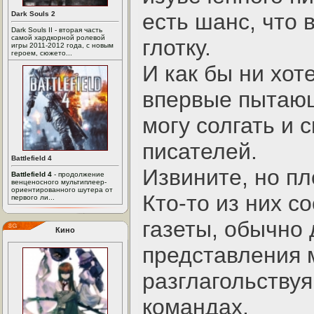
есть шанс, что 
Dark Souls 2
Dark Souls II - вторая часть
самой хардкорной ролевой
глотку.
игры 2011-2012 года, с новым
героем, сюжето...
И как бы ни хот
впервые пытающ
могу солгать и 
писателей.
Battlefield 4
Извините, но пл
Battlefield 4
- продолжение
венценосного мультиплеер-
ориентированного шутера от
Кто-то из них с
первого ли...
газеты, обычно 
Кино
представления 
разглагольству
командах.