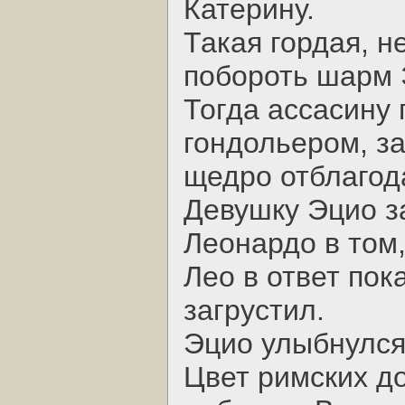
Катерину.
Такая гордая, н
побороть шарм 
Тогда ассасину
гондольером, за
щедро отблагод
Девушку Эцио з
Леонардо в том,
Лео в ответ пок
загрустил.
Эцио улыбнулся
Цвет римских д