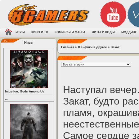
ИГРЫ
КИНО И ТВ
КОМИКСЫ И МАНГА
ЧИТЫ И КОДЫ
МОДДИНГ
Игры
Главная
»
Фанфики
»
Другое
»
Закат.
Наступал вечер
Injustice: Gods Among Us
Закат, будто ра
...
пламя, окрашив
неестественные
Самое сердце з