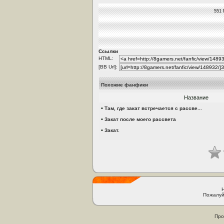
551 
Ссылки
HTML:
[BB Url]:
Похожие фанфики
Название
•
Там, где закат встречается с рассве...
•
Закат после моего рассвета
•
Закат.
Пожалуй
Про