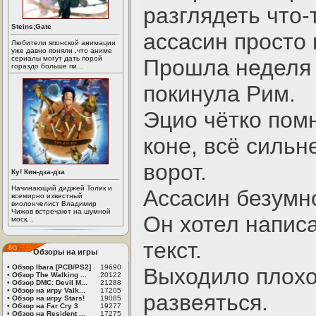
разглядеть что-
Steins;Gate
ассасин просто 
Любители японской анимации
уже давно поняли ,что аниме
сериалы могут дать порой
Прошла неделя 
гораздо больше пи...
покинула Рим.
Эцио чётко помн
коне, всё сильн
ворот.
Ку! Кин-дза-дза
Начинающий диджей Толик и
Ассасин безумно
всемирно известный
виолончелист Владимир
Чижов встречают на шумной
Он хотел напис
моск...
текст.
Обзоры на игры
•
Обзор Ibara [PCB/PS2]
19690
Выходило плохо
•
Обзор The Walking ...
20122
•
Обзор DMC: Devil M...
21288
•
Обзор на игру Valk...
17205
развеяться.
•
Обзор на игру Stars!
19085
•
Обзор на Far Cry 3
19277
•
Обзор на Resident ...
17275