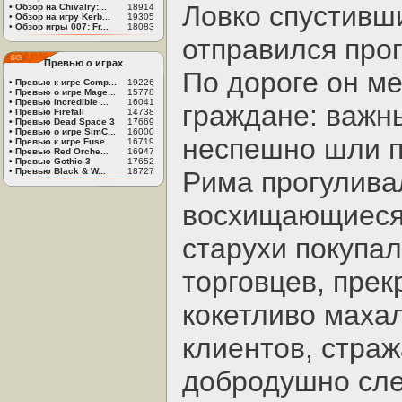
Ловко спустивш
•
Обзор на Chivalry:...
18914
•
Обзор на игру Kerb...
19305
•
Обзор игры 007: Fr...
18083
отправился прог
Превью о играх
По дороге он м
•
Превью к игре Comp...
19226
•
Превью о игре Mage...
15778
•
Превью Incredible ...
16041
граждане: важн
•
Превью Firefall
14738
•
Превью Dead Space 3
17669
•
Превью о игре SimC...
16000
неспешно шли п
•
Превью к игре Fuse
16719
•
Превью Red Orche...
16947
•
Превью Gothic 3
17652
•
Превью Black & W...
18727
Рима прогулива
восхищающиеся 
старухи покупа
торговцев, прек
кокетливо маха
клиентов, стра
добродушно сле