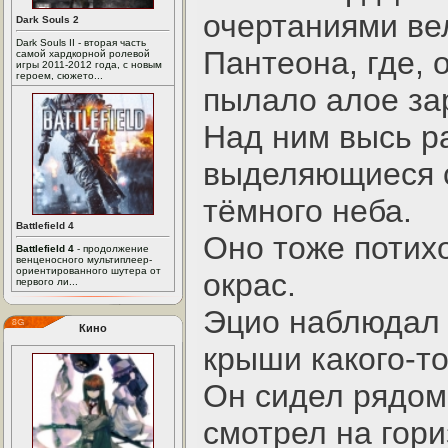
очертаниями ве
Dark Souls 2
Dark Souls II - вторая часть
Пантеона, где,
самой хардкорной ролевой
игры 2011-2012 года, с новым
героем, сюжето...
пылало алое за
Над ним высь р
выделяющиеся с
тёмного неба.
Battlefield 4
Оно тоже потих
Battlefield 4
- продолжение
венценосного мультиплеер-
ориентированного шутера от
окрас.
первого ли...
Эцио наблюдал 
Кино
крыши какого-то
Он сидел рядом
смотрел на гори