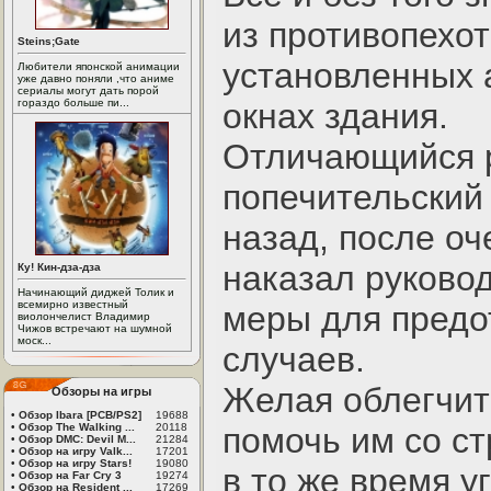
из противопехо
Steins;Gate
установленных 
Любители японской анимации
уже давно поняли ,что аниме
сериалы могут дать порой
гораздо больше пи...
окнах здания.
Отличающийся 
попечительский
назад, после оч
наказал руковод
Ку! Кин-дза-дза
Начинающий диджей Толик и
всемирно известный
меры для пред
виолончелист Владимир
Чижов встречают на шумной
моск...
случаев.
Желая облегчит
Обзоры на игры
•
Обзор Ibara [PCB/PS2]
19688
•
Обзор The Walking ...
20118
помочь им со ст
•
Обзор DMC: Devil M...
21284
•
Обзор на игру Valk...
17201
•
Обзор на игру Stars!
19080
в то же время у
•
Обзор на Far Cry 3
19274
•
Обзор на Resident ...
17269