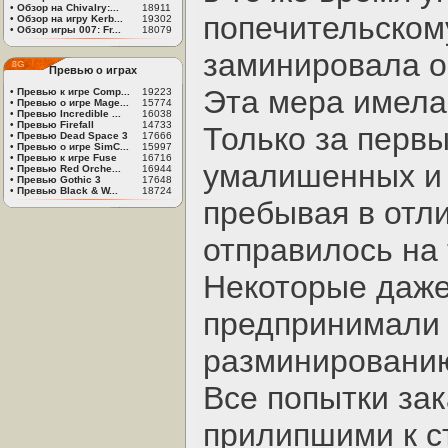
•
Обзор на Chivalry:...
18911
попечительском
•
Обзор на игру Kerb...
19302
•
Обзор игры 007: Fr...
18079
заминировала ок
Превью о играх
Эта мера имел
•
Превью к игре Comp...
19223
•
Превью о игре Mage...
15774
•
Превью Incredible ...
16038
•
Превью Firefall
14733
Только за перв
•
Превью Dead Space 3
17666
•
Превью о игре SimC...
15997
•
Превью к игре Fuse
16716
умалишенных и 
•
Превью Red Orche...
16944
•
Превью Gothic 3
17648
•
Превью Black & W...
18724
пребывая в отл
отправилось на 
Некоторые даже
предпринимали
разминировани
Все попытки за
прилипшими к с