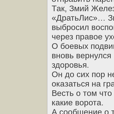
Так, Змий Желе
«ДратьЛис»… Зм
выбросил воспо
через правое ух
О боевых подвиг
вновь вернулся 
здоровья.
Он до сих пор н
оказаться на гр
Весть о том что 
какие ворота.
А сообщение о т