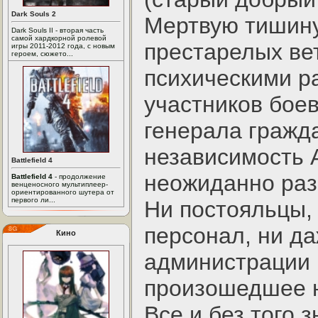
Dark Souls 2
Мертвую тишину
Dark Souls II - вторая часть
самой хардкорной ролевой
престарелых ве
игры 2011-2012 года, с новым
героем, сюжето...
психическими р
участников бое
генерала гражд
независимость 
Battlefield 4
неожиданно раз
Battlefield 4
- продолжение
венценосного мультиплеер-
ориентированного шутера от
первого ли...
Ни постояльцы,
персонал, ни д
Кино
администрации 
произошедшее н
Все и без того з