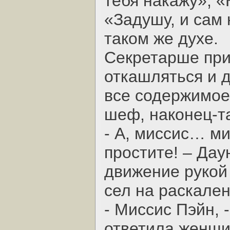
тебя накажу», «
«Задушу, и сам 
таком же духе.
Секретарше при
откашляться и д
все содержимое
шеф, наконец-та
- А, миссис… ми
простите! – Дау
движение рукой 
сел на раскале
- Миссис Пэйн, 
ответила женщи