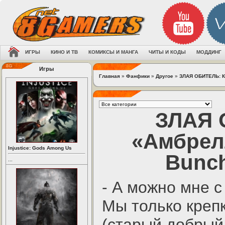
ИГРЫ
КИНО И ТВ
КОМИКСЫ И МАНГА
ЧИТЫ И КОДЫ
МОДДИНГ
Игры
Главная
»
Фанфики
»
Другое
»
ЗЛАЯ ОБИТЕЛЬ: Ко
ЗЛАЯ 
«Амбрелл
Injustice: Gods Among Us
Bunch
...
- А можно мне с
Мы только крепк
(старый добрый 