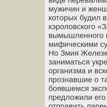
виде перевали
мужичин и женщ
которых будил в
кэроловского «З
вымышленного м
мифическими с
Но Змия Железк
заниматься укр
организма и вс
прознавшие о т
боявшемся эксп
предложили его
отправить паре