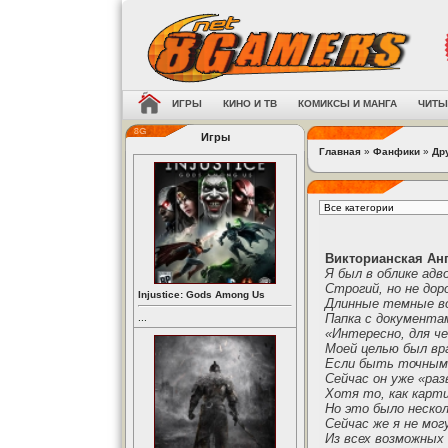
ИГРЫ
КИНО И ТВ
КОМИКСЫ И МАНГА
ЧИТЫ
Игры
Главная
»
Фанфики
»
Др
Викторианская Ан
Я был в облике адв
Строгий, но не дор
Injustice: Gods Among Us
Длинные темные во
Папка с документам
...
«Интересно, для ч
Моей целью был вр
Если быть точным,
Сейчас он уже «раз
Хотя то, как карти
Но это было нескол
Сейчас же я не мо
Из всех возможных