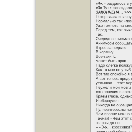
«4»
, - раздалось в 
«3»
Тут я запоздал
ЗАКОНЧЕНА… >>>
Потер глаза и гляну
Нормально так «по
Уже темнеть начало
Перед тем, как вык
Так.
Очередное письмо о
Анимусом сообщать
Втрое за неделю.
В корзину.
Все-таки К.
может быть прав.
Надо слегка поакку
Как-то мне не улыб
Вот так спокойно я
А вот теперь предс
услышал… этот черт
Неужели мои мозги 
«отклонения в сост
Краем глаза, однако
Я обернулся.
Никогда не обращал
Ну, неинтересны ни
Чем вполне можно 
Та-а-ак! «Чем этот 
головы до ног.
– «Э-э… кроссовки?
привычной обуви, к