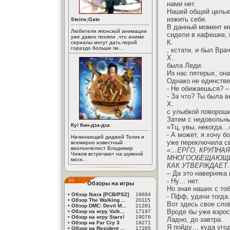
нами нет.
Нашей общей целью
изжить себя.
Steins;Gate
В данный момент мы
Любители японской анимации
сидели в кафешке, 
уже давно поняли ,что аниме
К.
сериалы могут дать порой
гораздо больше пи...
, кстати, и был Вра
Х.
была Леди.
Из нас пятерых, он
Однако не единстве
- Не обижаешься? –
- За что? Ты была 
Х.
с улыбкой повороши
Затем с недовольны
Ку! Кин-дза-дза
«Тц, увы, некогда…»
- А может, я хочу б
Начинающий диджей Толик и
уже переключила св
всемирно известный
виолончелист Владимир
«…ЕРГО, КРУПНА
Чижов встречают на шумной
МНОГООБЕЩАЮЩИХ
моск...
КАК УТВЕРЖДАЕТ
– Да это наверняка 
- Ну… нет.
Обзоры на игры
Но зная наших с то
•
Обзор Ibara [PCB/PS2]
19684
- Пфф, удачи тогда.
•
Обзор The Walking ...
20115
Вот здесь свое слов
•
Обзор DMC: Devil M...
21281
Вроде бы уже взрос
•
Обзор на игру Valk...
17197
•
Обзор на игру Stars!
19076
Ладно, до завтра.
•
Обзор на Far Cry 3
19271
Я пойду… куда угодн
•
Обзор на Resident ...
17265