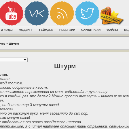
 И КОДЫ
МОДДИНГ
ГЕЙМДЕВ
РЕЦЕНЗИИ
САУНДТРЕКИ
ФАЙЛЫ
МЕ
угое
»
Штурм
Штурм
глия.
оката.
огой костюм.
лосы, собранные в хвост.
и незаметно перекочевала из моих «объятий» в руки гонцу.
его я каждый раз это делаю? Можно просто выкинуть – ничего ж не из
ач.
 он был ею еще 3 минуты назад.
веялся».
нно он раскинул руки, меня забавляло до сих пор.
ько минут назад.
гу отделаться от этого назойливого шепота.
 противников, я считал наиболее опасным лишь стражника, священника