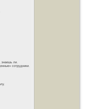
.
, знаешь ли.
енные» сотрудники.
олу.