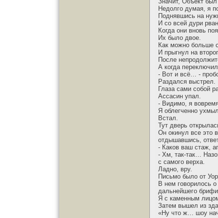
Значит, Объект был
Недолго думая, я п
Поднявшись на нужн
И со всей дури рван
Когда они вновь по
Их было двое.
Как можно больше с
И прыгнул на второг
После непродолжите
А когда переключил
- Вот и всё… - проб
Раздался выстрел.
Глаза сами собой р
Ассасин упал.
- Видимо, я вовремя
Я облегченно ухмы
Встал.
Тут дверь открылас
Он окинул все это 
отдышавшись, ответ
- Каков ваш стаж, 
- Хм, так-так… Наз
с самого верха.
Ладно, вру.
Письмо было от Уор
В нем говорилось о
дальнейшего брифи
Я с каменным лицом
Затем вышел из зда
«Ну что ж… шоу на