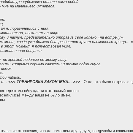
ндидатура художника отпала сама собой.
о мне ни малейшего интереса.
ет.
ц.
ал я, поравнявшись с ним.
 машинально, въехал ему в лицо.
ову и нагнул, предварительно отправив своё колено «на встречу».
момент, когда уже должен был раздастся хруст сломанного хряща… 
т в этот момент я почувствовал укол.
 симпатичная девушка.
, но крепкой ладонью по моему лицу.
своими хитрыми серыми глазками и томно подмигнула.
 комок.
ть.
той набили.
и и…
<<< ТРЕНИРОВКА ЗАКОНЧЕНА… >>>
- О да, это было потрясающ
очего дня» мы обсуждали этот самый «день».
веселились! Между нами не было имен.
вы.
ельские отношения, иногда помогаем друг другу, но дружбы и взаимоп