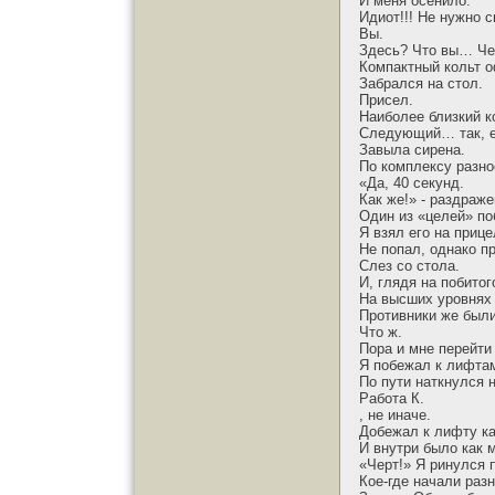
И меня осенило.
Идиот!!! Не нужно с
Вы.
Здесь? Что вы… Чер
Компактный кольт о
Забрался на стол.
Присел.
Наиболее близкий к
Следующий… так, ес
Завыла сирена.
По комплексу разно
«Да, 40 секунд.
Как же!» - раздраж
Один из «целей» по
Я взял его на приц
Не попал, однако п
Слез со стола.
И, глядя на побито
На высших уровнях
Противники же были
Что ж.
Пора и мне перейти
Я побежал к лифта
По пути наткнулся 
Работа К.
, не иначе.
Добежал к лифту ка
И внутри было как 
«Черт!» Я ринулся 
Кое-где начали раз