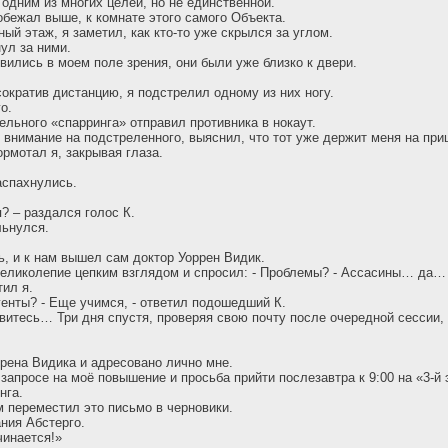
 одним из многих целей, но не единственной.
обежал выше, к комнате этого самого Объекта.
ый этаж, я заметил, как кто-то уже скрылся за углом.
ул за ними.
явились в моем поле зрения, они были уже близко к двери.
ократив дистанцию, я подстрелил одному из них ногу.
о.
льного «спарринга» отправил противника в нокаут.
 внимание на подстреленного, выяснил, что тот уже держит меня на при
ормотал я, закрывая глаза.
аспахнулись.
? – раздался голос К.
льнулся.
ь, и к нам вышел сам доктор Уоррен Видик.
великолепие цепким взглядом и спросил: - Проблемы? - Ассасины… да… 
ил я.
агенты? - Еще учимся, - ответил подошедший К.
овитесь… Три дня спустя, проверяя свою почту после очередной сессии,
рена Видика и адресовано лично мне.
 запросе на моё повышение и просьба прийти послезавтра к 9:00 на «3-й
нга.
 переместил это письмо в черновики.
ния Абстерго.
чинается!»