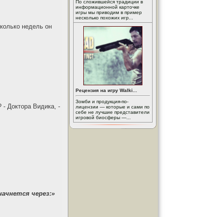
По сложившейся традиции в
информационной карточке
игры мы приводим в пример
несколько похожих игр...
Сколько недель он
Рецензия на игру Walki...
Зомби и продукция-по-
 - Доктора Видика, -
лицензии — которые и сами по
себе не лучшие представители
игровой биосферы —...
начнется через:»