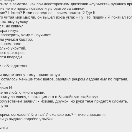
сь-то я заметил, как при неосторожном движении «субъекта» рубашка пр
ив нечто продолговатое и угловатое за спиной.
ие? Шокер? Если последнее – зачем прятать? Где К.
то читая мои мысли, он вышел из-за угла: - Ну что, пошли? Я покачал го
сжатому кулаку.
я, но кивнул.
охраннику».
 проверить, чему я научился.
мы учимся быстро.
 своем поле.
олько укрытий.
ого факторов.
ался впереди.
.
ки наблюдателен.
 видом кивнул ему, приветствуя.
 осталось меньше трех шагов, зарядил ребром ладони ему по гортани.
.
орил Н.
же не люблю много крови.
внику за спину, я потащил его в ближайшую «кабинку».
сочувствием заявил: - Извини, дружок, но руки тебе придется сломать.
нуло.
ворим, согласен? Кто ты? И сколько вас? – тихо спросил я.
лицо выдало подобие улыбки.
ылки.