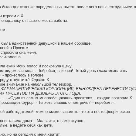
 было достижение определенных высот, после чего наше сотрудничеств
 втроем с Х.
неподалеку от нашего места работы.
чом.
а была единственной девушкой в нашем сборище.
нной в Проекте.
 спросила она меня.
великолепна.
ла ежик моих волос и поскребла щеку.
м видом заявила: - Побрейся, наконец! Пятый день глаза мозолишь.
 - пронеслось в голове.
ороду отпустить? Однако Х.
оё внимание на небольшой телевизор.
Я ФАРМАЦЕПТИЧЕСКАЯ КОРПОРАЦИЯ, ВЫНУЖДЕНА ПЕРЕНЕСТИ ОД
 ПРОЕКТОВ НА ДЕКАБРЬ ЭТОГО ГОДА.
…»
- «Один из самых многообещающих проектов», - ехидно повторил К.
произведет фурор! - Ты хоть знаешь о чем речь? – перебил я.
бой работодателей, можно смело заявлять что это нечто феерическое.
а вставила дама: - Мальчики, с вами скучно.
лые, а ведете себя как дети.
о, но на сегодня с меня хватит.