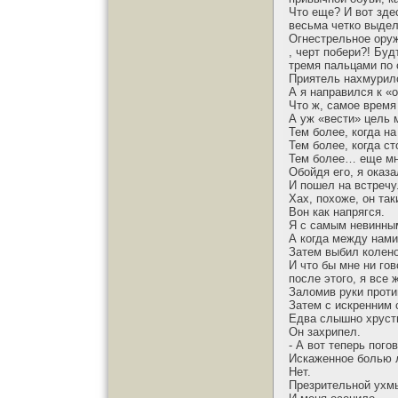
Что еще? И вот зде
весьма четко выдел
Огнестрельное оруж
, черт побери?! Буд
тремя пальцами по 
Приятель нахмурилс
А я направился к «
Что ж, самое время
А уж «вести» цель 
Тем более, когда на
Тем более, когда ст
Тем более… еще мн
Обойдя его, я оказ
И пошел на встречу
Хах, похоже, он та
Вон как напрягся.
Я с самым невинным
А когда между нами
Затем выбил колено
И что бы мне ни гов
после этого, я все 
Заломив руки проти
Затем с искренним 
Едва слышно хруст
Он захрипел.
- А вот теперь пого
Искаженное болью 
Нет.
Презрительной ухм