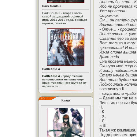
Понять бы кто… Ка
Ибо не проявляла к
Dark Souls 2
Уже проверил.
Dark Souls II - вторая часть
Стражник.
самой хардкорной ролевой
Он… он патрулиру
игры 2011-2012 года, с новым
героем, сюжето...
Значит святой оте
- Отче… - прошепт
После этого я, уже
Схватил его за гол
Вот только в том 
«развеялся»! И во
Из-за спины вышла
Даже леди.
Она провела нежной
Окинула моё лицо 
Battlefield 4
К горлу подкатился
Стало нечем дыша
Battlefield 4
- продолжение
Все тело будто ва
венценосного мультиплеер-
ориентированного шутера от
Подкосились колен
первого ли...
воскликнул К.
, когда после «раб
– Давно мы так не 
Кино
Лишь их первые бук
Н.
, К.
, Х.
, Л.
и Ш.
Такая уж компашка.
Поддерживаем прият