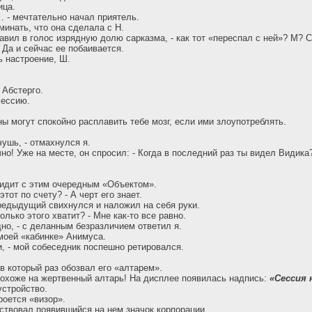
ица.
 - мечтательно начал приятель.
минать, что она сделала с Н.
обавил в голос изрядную долю сарказма, - как тот «переспал с ней»? М? 
Да и сейчас ее побаивается.
ь настроение, Ш.
 Абстерго.
сессию.
ны могут спокойно расплавить тебе мозг, если ими злоупотреблять.
чушь, - отмахнулся я.
но! Уже на месте, он спросил: - Когда в последний раз ты видел Видика?
идит с этим очередным «Объектом».
этот по счету? - А черт его знает.
редыдущий свихнулся и наложил на себя руки.
олько этого хватит? - Мне как-то все равно.
дно, - с деланным безразличием ответил я.
моей «кабинке» Анимуса.
чи, - мой собеседник поспешно ретировался.
в который раз обозвал его «алтарем».
охоже на жертвенный алтарь! На дисплее появилась надпись:
«Сессия 
устройство.
роется «визор».
твовал появившийся на нем значок корпорации.