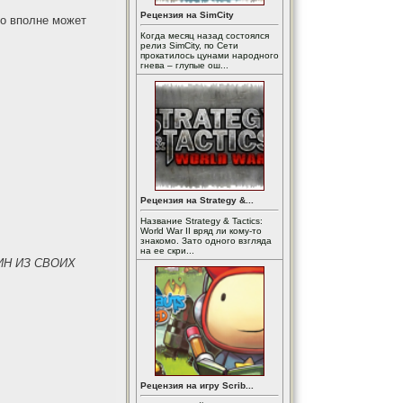
Рецензия на SimCity
о вполне может
Когда месяц назад состоялся
релиз SimCity, по Сети
прокатилось цунами народного
гнева – глупые ош...
Рецензия на Strategy &...
Название Strategy & Tactics:
World War II вряд ли кому-то
знакомо. Зато одного взгляда
на ее скри...
ИН ИЗ СВОИХ
Рецензия на игру Scrib...