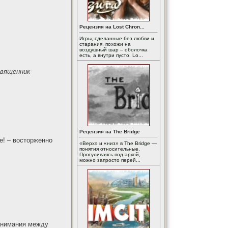
Рецензия на Lost Chron...
Игры, сделанные без любви и
старания, похожи на
воздушный шар – оболочка
есть, а внутри пусто. Lo...
священник
Рецензия на The Bridge
е! – восторженно
«Верх» и «низ» в The Bridge —
понятия относительные.
Прогуливаясь под аркой,
можно запросто перей...
онимания между