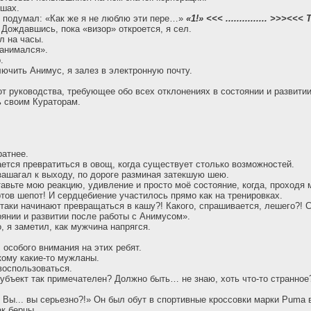
ушах.
о подумал: «Как же я не люблю эти пере…»
«1!»
<<< ............... >>>
<<< 
Дождавшись, пока «визор» откроется, я сел.
л на часы.
занимался».
.
лючить Анимус, я залез в электронную почту.
т руководства, требующее обо всех отклонениях в состоянии и развитии
 своим Кураторам.
ратнее.
ается превратиться в овощ, когда существует столько возможностей.
 зашагал к выходу, по дороге разминая затекшую шею.
тавьте мою реакцию, удивление и просто моё состояние, когда, проходя 
ов шепот! И сердцебиение участилось прямо как на тренировках.
таки начинают превращаться в кашу?! Какого, спрашивается, лешего?! 
оянии и развитии после работы с Анимусом».
, я заметил, как мужчина напрягся.
 особого внимания на этих ребят.
кому какие-то мужланы.
воспользоваться.
субъект так примечателен? Должно быть… не знаю, хоть что-то странное?
 Вы... вы серьезно?!» Он был обут в спортивные кроссовки марки Puma 
ак берцы.