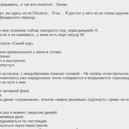
прашивать, и так все понятно! - Зачем.
т, вы здесь из-за Объекта… О-ох… Я достал у него из-за спины оружие
фицерского образца.
о мне охранник сейчас находится под «юрисдикцией» К.
ли я не ошибаюсь, у меня есть еще секунд 40.
сился «Синий код».
енно промелькнуло у меня в голове.
бежал.
ел и выстрелил.
рипугнул.
го ассасина, с неодобрением покачал головой: - Не люблю огнестрельное
 комплекса уже определенно точно собираются и вооружаются «просвещ
 на пути к ним.
 к активной фазе.
м.
на двоих «охранников», вполне «мирно решивших отдохнуть» прямо на п
к раз в момент закрытия дверей.
минимум двое.
подниматься по лестницам.
носиться звуки перестрелок.