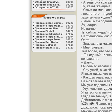
•
Обзор на Chivalry:...
18904
- А ведь она красав
•
Обзор на игру Kerb...
19296
Эх, какая женщина…
•
Обзор игры 007: Fr...
18075
- Стоит ли мне напо
, после того, - я д
зашуганным ходил? 
Превью о играх
- Умеешь ты поднят
•
Превью к игре Comp...
19220
Эх, ладно.
•
Превью о игре Mage...
15771
Не важно.
•
Превью Incredible ...
16033
•
Превью Firefall
14729
Ты сейчас куда? - В
•
Превью Dead Space 3
17662
На тренировочную 
•
Превью о игре SimC...
15994
•
Превью к игре Fuse
16712
Опять.
•
Превью Red Orche...
16941
- Знаешь, эти маши
•
Превью Gothic 3
17644
- Мне плевать.
•
Превью Black & W...
18720
Тем более, что это 
– Ты идешь? - Конеч
поправил я.
– Давно.
Он сейчас часами с
- Слу-ушай, а какой 
Я знаю лишь, что п
- Как думаешь, наск
Не моя забота и ла
Мы уже подошли к 
- Угу, конечно, уда
Я запустил машину.
Глядя на Анимус, я 
Действительно же п
«10» «9»
Я залез в 
Дождался, пока зак
Мысленно поприветс