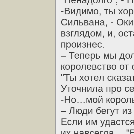
"Ненадолго”, - 
-Видимо, ты хор
Сильвана, - Ок
взглядом, и, ос
произнес.
– Теперь мы до
королевство от 
"Ты хотел сказа
Уточнила про с
-Но…мой король,
– Люди бегут из
Если им удастся
их навсегда… "Б