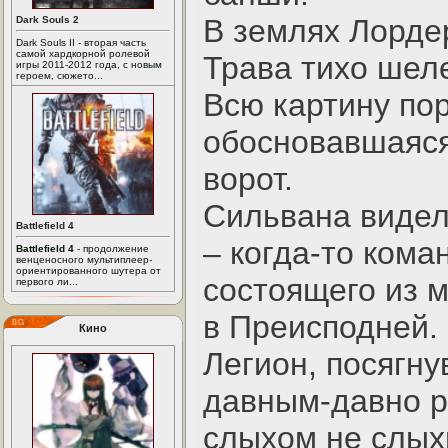
В землях Лорде
Dark Souls 2
Dark Souls II - вторая часть
самой хардкорной ролевой
Трава тихо шеле
игры 2011-2012 года, с новым
героем, сюжето...
Всю картину по
обосновавшаяся
ворот.
Сильвана видел
Battlefield 4
– когда-то ком
Battlefield 4
- продолжение
венценосного мультиплеер-
ориентированного шутера от
состоящего из 
первого ли...
в Преисподней.
Кино
Легион, посягну
давным-давно р
слыхом не слых