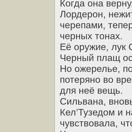
Когда она верну
Лордерон, нежи
черепами, тепе
черных тонах.
Её оружие, лук
Черный плащ ос
Но ожерелье, п
потеряно во вр
для неё вещь.
Сильвана, вновь
Кел’Тузедом и 
чувствовала, чт