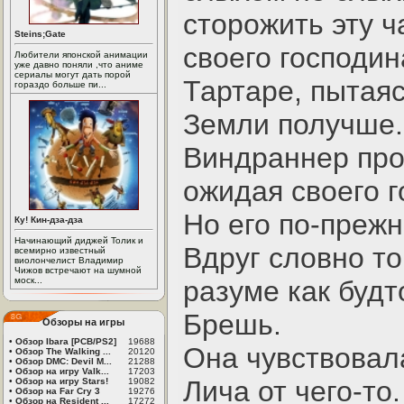
сторожить эту 
Steins;Gate
своего господин
Любители японской анимации
уже давно поняли ,что аниме
сериалы могут дать порой
Тартаре, пытая
гораздо больше пи...
Земли получше.
Виндраннер про
ожидая своего г
Но его по-преж
Ку! Кин-дза-дза
Начинающий диджей Толик и
Вдруг словно то
всемирно известный
виолончелист Владимир
Чижов встречают на шумной
моск...
разуме как будт
Брешь.
Обзоры на игры
•
Обзор Ibara [PCB/PS2]
19688
Она чувствовал
•
Обзор The Walking ...
20120
•
Обзор DMC: Devil M...
21288
•
Обзор на игру Valk...
17203
Лича от чего-то.
•
Обзор на игру Stars!
19082
•
Обзор на Far Cry 3
19276
•
Обзор на Resident ...
17272