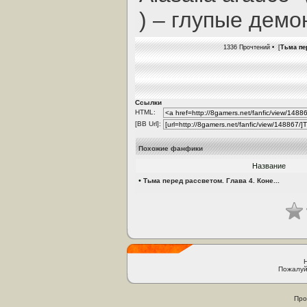
) – глупые демо
1336 Прочтений • [
Тьма пе
Ссылки
HTML:
[BB Url]:
Похожие фанфики
Название
•
Тьма перед рассветом. Глава 4. Коне...
Пожалуй
Про