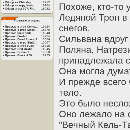
•
Обзор на Chivalry:...
18912
Похоже, кто-то 
•
Обзор на игру Kerb...
19304
•
Обзор игры 007: Fr...
18082
Ледяной Трон в
Превью о играх
снегов.
•
Превью к игре Comp...
19224
•
Превью о игре Mage...
15776
•
Превью Incredible ...
16040
Сильвана вдруг 
•
Превью Firefall
14734
•
Превью Dead Space 3
17666
•
Превью о игре SimC...
15997
•
Превью к игре Fuse
16718
Поляна, Натрез
•
Превью Red Orche...
16945
•
Превью Gothic 3
17650
•
Превью Black & W...
18725
принадлежала с
Она могла дума
И прежде всего
тело.
Это было несло
Оно лежало на 
"Вечный Кель-Та