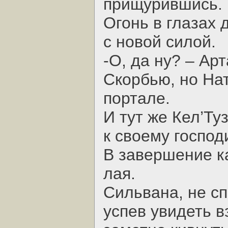
прищурившись.
Огонь в глазах
с новой силой.
-О, да ну? – Ар
Скорбью, но На
портале.
И тут же Кел’Ту
к своему господ
В завершение к
лая.
Сильвана, не сп
успев увидеть в