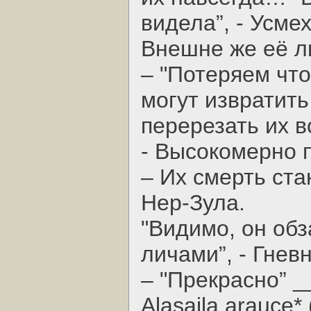
видела”, - Усме
Внешне же её л
– "Потеряем чт
могут извратить
перерезать их вс
- Высокомерно 
– Их смерть ст
Нер-Зула.
"Видимо, он об
личами”, - Гнев
– "Прекрасно” 
Alasaila arauce*