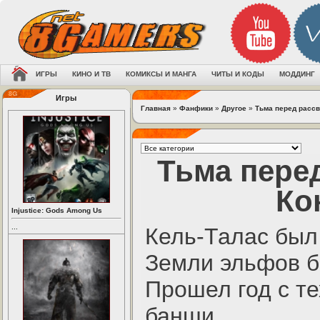
ИГРЫ
КИНО И ТВ
КОМИКСЫ И МАНГА
ЧИТЫ И КОДЫ
МОДДИНГ
Игры
Главная
»
Фанфики
»
Другое
»
Тьма перед рассв
Тьма перед
Ко
Injustice: Gods Among Us
...
Кель-Талас был
Земли эльфов б
Прошел год с те
банши.