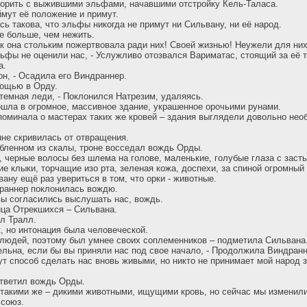
ворить с выжившими эльфами, начавшими отстройку Кель-Таласа.
ймут её положение и примут.
сь такова, что эльфы никогда не примут ни Сильвану, ни её народ.
е больше, чем нежить.
как она стольким пожертвовала ради них! Своей жизнью! Неужели для них
льфы не оценили нас, - Услужливо отозвался Вариматас, стоящий за её 
а.
он, - Осадила его Виндраннер.
мощью в Орду.
 темная леди, - Поклонился Натрезим, удаляясь.
шла в огромное, массивное здание, украшенное орочьими рунами.
поминала о мастерах таких же кровей – здания выглядели довольно нео
не скривилась от отвращения.
бленном из скалы, троне восседал вождь Орды.
, черные волосы без шлема на голове, маленькие, голубые глаза с зас
ие клыки, торчащие изо рта, зеленая кожа, доспехи, за спиной огромный
ану ещё раз увериться в том, что орки - животные.
драннер поклонилась вождю.
 вы согласились выслушать нас, вождь.
ица Отрекшихся – Сильвана.
ул Тралл.
к, но интонация была человеческой.
людей, поэтому был умнее своих соплеменников – подметила Сильвана
ельна, если бы вы приняли нас под свое начало, - Продолжила Виндранн
т способ сделать нас вновь живыми, но никто не принимает мой народ з
Ответил вождь Орды.
 такими же – дикими животными, ищущими кровь, но сейчас мы изменили
 союз.