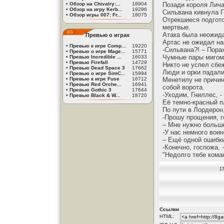
•
Обзор на Chivalry:...
18904
Позади короля Лича
•
Обзор на игру Kerb...
19296
Сильвана кивнула Г
•
Обзор игры 007: Fr...
18075
Отрекшиеся подгото
мертвые.
Атака была неожида
Превью о играх
Артас не ожидал на
•
Превью к игре Comp...
19220
-Сильвана?! – Пора
•
Превью о игре Mage...
15771
Чумные пары мигом
•
Превью Incredible ...
16033
•
Превью Firefall
14729
Никто не успел сбе
•
Превью Dead Space 3
17662
Люди и орки падали
•
Превью о игре SimC...
15994
•
Превью к игре Fuse
16712
Менетилу не причин
•
Превью Red Orche...
16941
собой ворота.
•
Превью Gothic 3
17644
-Уходим, Гниллес, 
•
Превью Black & W...
18720
Её темно-красный п
По пути в Лордерон
-Прошу прощения, г
– Мне нужно больше
-У нас немного вои
– Ещё одной ошибки
-Конечно, госпожа,
"Недолго тебе кома
17
Ссылки
HTML: