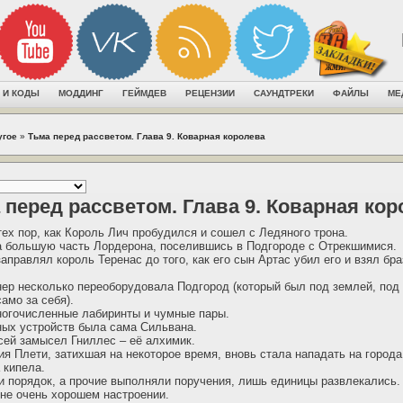
 И КОДЫ
МОДДИНГ
ГЕЙМДЕВ
РЕЦЕНЗИИ
САУНДТРЕКИ
ФАЙЛЫ
МЕ
угое
»
Тьма перед рассветом. Глава 9. Коварная королева
 перед рассветом. Глава 9. Коварная кор
тех пор, как Король Лич пробудился и сошел с Ледяного трона.
а большую часть Лордерона, поселившись в Подгороде с Отрекшимися.
аправлял король Теренас до того, как его сын Артас убил его и взял бр
ер несколько переоборудовала Подгород (который был под землей, под
амо за себя).
ногочисленные лабиринты и чумные пары.
ных устройств была сама Сильвана.
сей замысел Гниллес – её алхимик.
ия Плети, затихшая на некоторое время, вновь стала нападать на города
 кипела.
 порядок, а прочие выполняли поручения, лишь единицы развлекались.
не очень хорошем настроении.