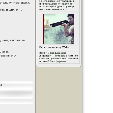
По сложившейся традиции в
еприступные врата.
информационной карточке
игры мы приводим в пример
несколько похожих игр...
еть и живые, и
 ушел, закрыв за
Рецензия на игру Walki...
этого.
Зомби и продукция-по-
мешить его.
лицензии — которые и сами по
себе не лучшие представители
игровой биосферы —...
:
0
]