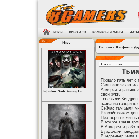
ИГРЫ
КИНО И ТВ
КОМИКСЫ И МАНГА
ЧИТЫ
Игры
Главная
»
Фанфики
»
Др
Тьма
Прошло пять лет с 
Сильвана захватил
Андерсити раньше з
Injustice: Gods Among Us
свои руки.
Теперь же Виндранн
...
название говорило с
Сейчас там были м
Разработчиком дан
Претворял в жизнь 
В это же время арм
В Андерсити работа
Вурдалаки наводили
Виндраннер была в 