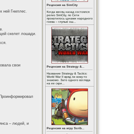
Рецензия на SimCity
к ней Гниллес.
Когда месяц назад состоялся
релиз SimCity, по Сети
прокатилось цунами народного
гнева – глупые ош...
е.
ющей скелет лошади.
хся.
ровала свои
Рецензия на Strategy &...
Название Strategy & Tactics:
World War II вряд ли кому-то
знакомо. Зато одного взгляда
на ее скри...
- Проинформировал
янса – людей, и
Рецензия на игру Scrib...