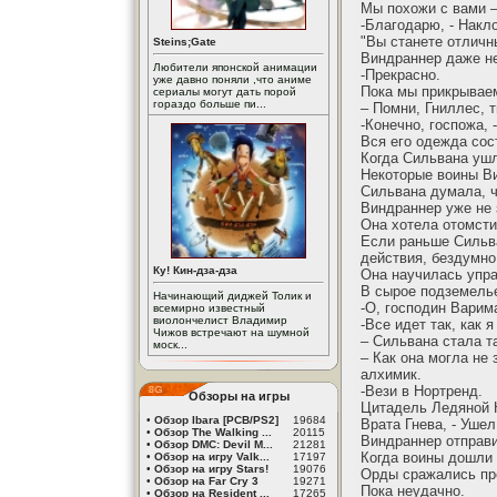
Мы похожи с вами –
-Благодарю, - Накл
"Вы станете отличн
Steins;Gate
Виндраннер даже не
Любители японской анимации
-Прекрасно.
уже давно поняли ,что аниме
Пока мы прикрываем
сериалы могут дать порой
гораздо больше пи...
– Помни, Гниллес, 
-Конечно, госпожа,
Вся его одежда сост
Когда Сильвана ушл
Некоторые воины Ви
Сильвана думала, ч
Виндраннер уже не 
Она хотела отомсти
Если раньше Сильва
действия, бездумно
Ку! Кин-дза-дза
Она научилась упр
В сырое подземель
Начинающий диджей Толик и
-О, господин Варим
всемирно известный
виолончелист Владимир
-Все идет так, как 
Чижов встречают на шумной
– Сильвана стала та
моск...
– Как она могла не
алхимик.
-Вези в Нортренд.
Обзоры на игры
Цитадель Ледяной 
•
Обзор Ibara [PCB/PS2]
19684
Врата Гнева, - Уше
•
Обзор The Walking ...
20115
Виндраннер отправи
•
Обзор DMC: Devil M...
21281
Когда воины дошли 
•
Обзор на игру Valk...
17197
•
Обзор на игру Stars!
19076
Орды сражались пр
•
Обзор на Far Cry 3
19271
Пока неудачно.
•
Обзор на Resident ...
17265