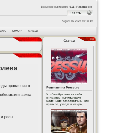
911: Paramedic
Возможно вы искали: '
'
August 07 2026 15:38:49
ДИА
ЮМОР
ФЛЕШ
Статьи
олева
азды правления в
Рецензия на Pressure
 обломками замка –
Чтобы обратить на себя
внимание, начинающие
маленькие разработчики, как
правило, уходят в жанры, ...
 и расы.