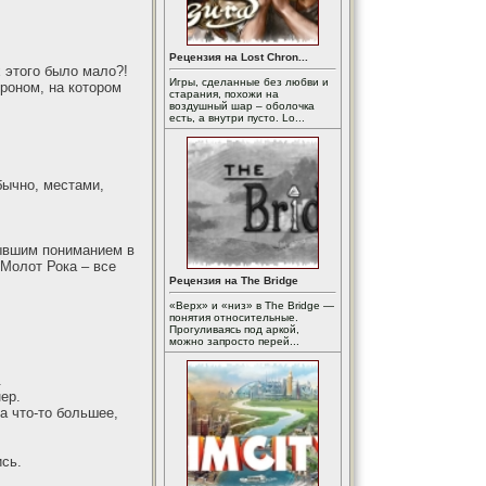
Рецензия на Lost Chron...
 этого было мало?!
Игры, сделанные без любви и
троном, на котором
старания, похожи на
воздушный шар – оболочка
есть, а внутри пусто. Lo...
бычно, местами,
тывшим пониманием в
 Молот Рока – все
Рецензия на The Bridge
«Верх» и «низ» в The Bridge —
понятия относительные.
Прогуливаясь под аркой,
можно запросто перей...
.
ер.
а что-то большее,
сь.