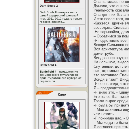
Она пыталась пого
Думала, что они по
Dark Souls 2
Реальность оказала
Dark Souls II - вторая часть
Она для них была н
самой хардкорной ролевой
И это после того, 
игры 2011-2012 года, с новым
героем, сюжето...
-Кажется, другие э
восседала Сильван
-Не зарывайся, дем
– Обратимся за по
-Я подготовлю все,
Вскоре Сильвана во
Вся архитектура на
даже грубо.
Виндраннер внутрен
На большом, выдол
Battlefield 4
Спутанные, до плеч
них, огромные нижн
Battlefield 4
- продолжение
это заставило Сильв
венценосного мультиплеер-
ориентированного шутера от
Войдя в "зал”, Вин
первого ли...
-Я очень рада, что
Я – предводительн
-Я знаю это, - Кивн
Кино
Его голос был низо
Тралл вырос среди 
-Я была бы признат
– Мои алхимики ищу
чем нежить.
-Я понимаю вас, - 
– Мы когда-то были
Я согласен принять