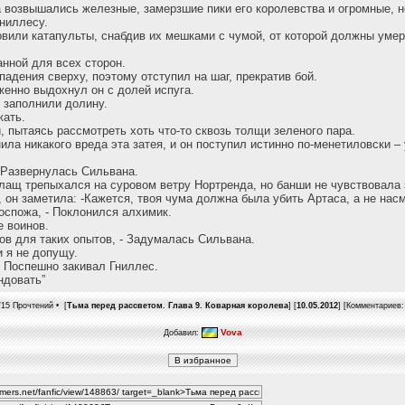
 возвышались железные, замерзшие пики его королевства и огромные, н
ниллесу.
вили катапульты, снабдив их мешками с чумой, от которой должны умер
нной для всех сторон.
падения сверху, поэтому отступил на шаг, прекратив бой.
женно выдохнул он с долей испуга.
 заполнили долину.
жать.
, пытаясь рассмотреть хоть что-то сквозь толщи зеленого пара.
ила никакого вреда эта затея, и он поступил истинно по-менетиловски –
- Развернулась Сильвана.
лащ трепыхался на суровом ветру Нортренда, но банши не чувствовала 
, он заметила: -Кажется, твоя чума должна была убить Артаса, а не нас
оспожа, - Поклонился алхимик.
 воинов.
нов для таких опытов, - Задумалась Сильвана.
 я не допущу.
 - Поспешно закивал Гниллес.
ндовать”
15 Прочтений • [
Тьма перед рассветом. Глава 9. Коварная королева
] [
10.05.2012
] [Комментариев
Vova
Добавил: