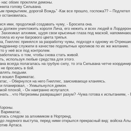
 нас обоих прокляли демоны.
онила голову Сильвана.
ым прикрытием, дорогой Вождь” -Как все прошло, госпожа?? – Подлетел 
 остановилась.
ся ими, продолжай создавать чуму, - Бросила она.
ты должен уничтожить короля Лича, его нежить и всех людей в Лордерон
 - Захихикал алхимик, щуря свои крысиные глаза под маской, напомина
ояла из кучи багрового цвета тряпья.
а, Гниллес принялся за разработку чумы, подходя к одному из Отрекши
ндраннер служили в качестве подопытных кроликов по их же желанию.
то у неё все под контролем.
заботилась о том, чтобы снова стать живой.
ть, используя любые средства для этого.
на всегда полагалась на грубую силу, то эта Сильвана четче координи
 не бросаясь в бой.
авлять людьми.
е вошел Вариматас.
атас, - Обернулся на него Гниллес, заискивающе кланяясь.
я и планировал, - Ухмыльнулся демон.
кой плохой, - Он наигранно испугался.
 знать…что Натрезимы развращают разум? -Чума готова к испытаниям, 
Короны.
л Вариматас.
лась следом за алхимиком в Нортренд.
до ледяного выступа, перед ними открылся прекрасный вид: войска Аль
отив Артаса.