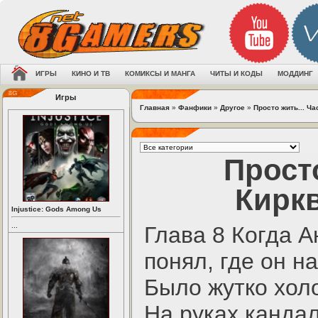
ИГРЫ
КИНО И ТВ
КОМИКСЫ И МАНГА
ЧИТЫ И КОДЫ
МОДДИНГ
Игры
Главная
»
Фанфики
»
Другое
»
Просто жить... Ча
Просто
Киркв
Injustice: Gods Among Us
...
Глава 8 Когда А
понял, где он н
Было жутко хол
На руках канда