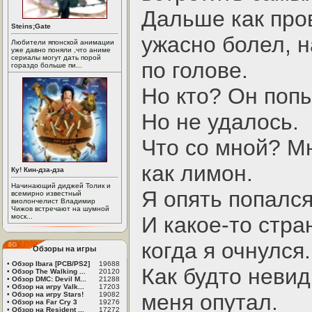
Дальше как пров
Steins;Gate
ужасно болел, н
Любители японской анимации
уже давно поняли ,что аниме
сериалы могут дать порой
по голове.
гораздо больше пи...
Но кто? Он поп
Но не удалось.
Что со мной? Мн
как лимон.
Ку! Кин-дза-дза
Начинающий диджей Толик и
Я опять попалс
всемирно известный
виолончелист Владимир
Чижов встречают на шумной
моск...
И какое-то стра
когда я очнулся.
Обзоры на игры
•
Обзор Ibara [PCB/PS2]
19688
Как будто неви
•
Обзор The Walking ...
20120
•
Обзор DMC: Devil M...
21288
•
Обзор на игру Valk...
17203
меня опутал.
•
Обзор на игру Stars!
19082
•
Обзор на Far Cry 3
19276
•
Обзор на Resident ...
17272