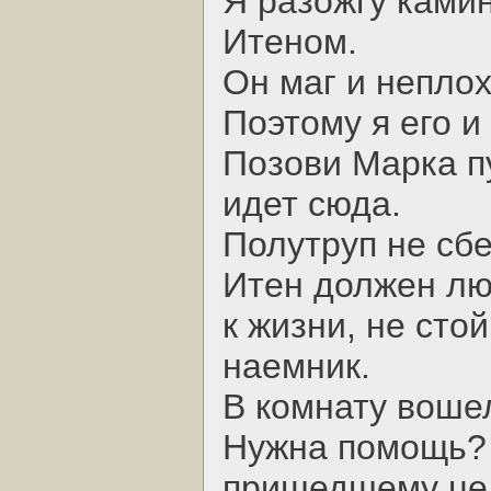
Я разожгу камин
Итеном.
Он маг и неплох
Поэтому я его и
Позови Марка пу
идет сюда.
Полутруп не сбе
Итен должен лю
к жизни, не стой
наемник.
В комнату вошел
Нужна помощь? 
пришедшему цел