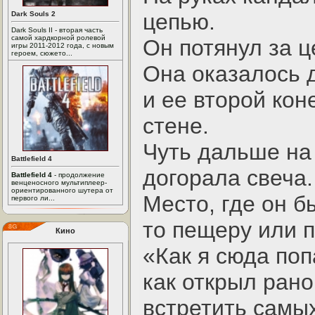
цепью.
Dark Souls 2
Dark Souls II - вторая часть
самой хардкорной ролевой
Он потянул за ц
игры 2011-2012 года, с новым
героем, сюжето...
Она оказалось 
и ее второй кон
стене.
Чуть дальше на
Battlefield 4
догорала свеча.
Battlefield 4
- продолжение
венценосного мультиплеер-
ориентированного шутера от
Место, где он б
первого ли...
то пещеру или 
Кино
«Как я сюда по
как открыл рано
встретить самы