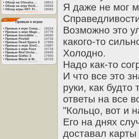
•
Обзор на Chivalry:...
18912
Я даже не мог 
•
Обзор на игру Kerb...
19304
•
Обзор игры 007: Fr...
18082
Справедливости
Превью о играх
Возможно это у
•
Превью к игре Comp...
19224
•
Превью о игре Mage...
15776
•
Превью Incredible ...
16040
какого-то сильн
•
Превью Firefall
14734
•
Превью Dead Space 3
17666
•
Превью о игре SimC...
15997
•
Превью к игре Fuse
16718
Холодно.
•
Превью Red Orche...
16945
•
Превью Gothic 3
17650
•
Превью Black & W...
18725
Надо как-то сог
И что все это з
руки, как будто
ответы на все в
"Кольцо, вот и 
Его на днях слу
доставал карты 