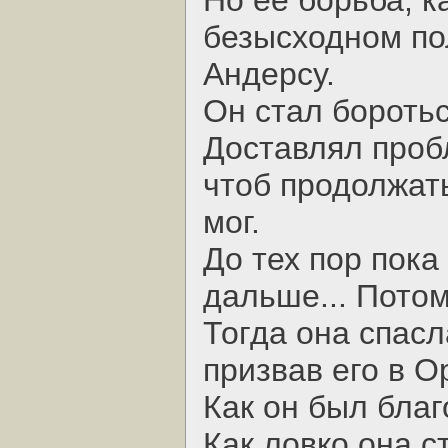
Но ее борьба, к
безысходном по
Андерсу.
Он стал боротьс
Доставлял проб
чтоб продолжать
мог.
До тех пор пока
дальше... Пото
Тогда она спасл
призвав его в О
Как он был благ
Как ловко она с