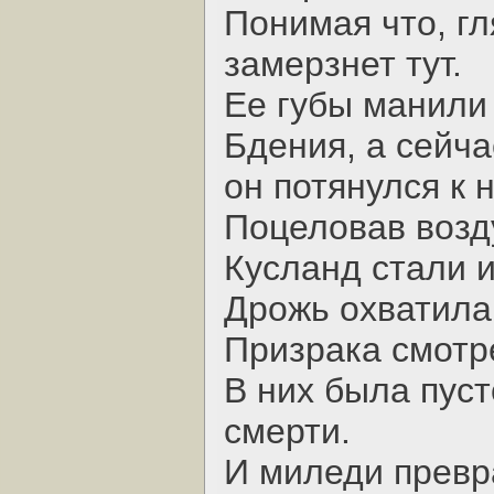
Понимая что, гля
замерзнет тут.
Ее губы манили
Бдения, а сейча
он потянулся к 
Поцеловав возду
Кусланд стали 
Дрожь охватила 
Призрака смотре
В них была пуст
смерти.
И миледи превра