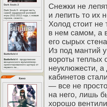
Снежки не лепят
Dark Souls 2
Dark Souls II - вторая часть
и лепить то их н
самой хардкорной ролевой
игры 2011-2012 года, с новым
героем, сюжето...
Холод стоит не 
в нем самом, а 
его сырых стена
Из под мантий у
Battlefield 4
вороты теплых 
Battlefield 4
- продолжение
венценосного мультиплеер-
ориентированного шутера от
неуклюжести, а 
первого ли...
кабинетов стал
Кино
— все не просто 
на него, лишь б
хорошо вентил