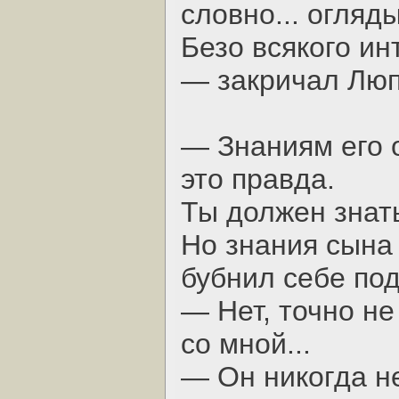
словно... огляды
Безо всякого ин
— закричал Люп
— Знаниям его о
это правда.
Ты должен знат
Но знания сына 
бубнил себе под
— Нет, точно не
со мной...
— Он никогда н