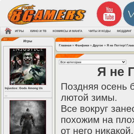
ИГРЫ
КИНО И ТВ
КОМИКСЫ И МАНГА
ЧИТЫ И КОДЫ
МОДДИНГ
Игры
Главная
»
Фанфики
»
Другое
»
Я не Поттер! Глав
Я не 
Поздняя осень 
Injustice: Gods Among Us
лютой зимы.
...
Все вокруг зане
похожим на плох
от него никакой.