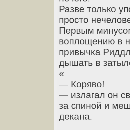
Разве только уп
просто нечелов
Первым минусом
воплощению в н
привычка Риддл
дышать в затыл
«
— Коряво!
— излагал он св
за спиной и ме
декана.