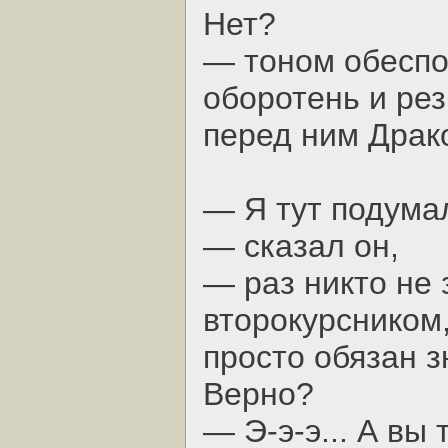
Нет?
— тоном обеспо
оборотень и ре
перед ним Драк
— Я тут подумал
— сказал он,
— раз никто не 
второкурсником, 
просто обязан з
Верно?
— Э-э-э... А вы