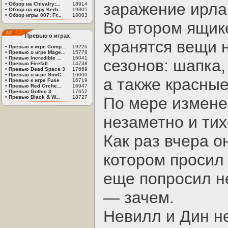
заражение ирла
•
Обзор на Chivalry:...
18914
•
Обзор на игру Kerb...
19305
•
Обзор игры 007: Fr...
18083
Во втором ящике
Превью о играх
хранятся вещи н
•
Превью к игре Comp...
19226
•
Превью о игре Mage...
15778
•
Превью Incredible ...
16041
сезонов: шапка,
•
Превью Firefall
14738
•
Превью Dead Space 3
17669
•
Превью о игре SimC...
16000
а также красны
•
Превью к игре Fuse
16719
•
Превью Red Orche...
16947
•
Превью Gothic 3
17652
•
Превью Black & W...
18727
По мере измене
незаметно и ти
Как раз вчера о
котором просил 
еще попросил н
— зачем.
Невилл и Дин н