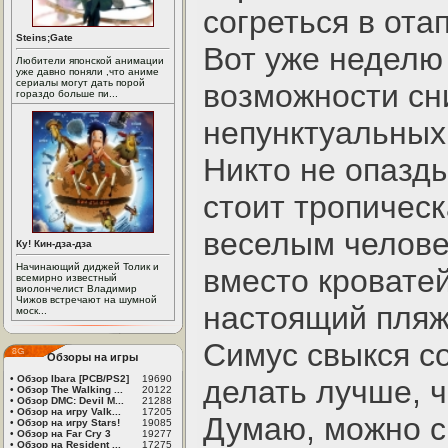
согреться в от
Steins;Gate
Вот уже неделю
Любители японской анимации
уже давно поняли ,что аниме
сериалы могут дать порой
возможности сн
гораздо больше пи...
непунктуальных
Никто не опазд
стоит тропическ
веселым челове
Ку! Кин-дза-дза
Начинающий диджей Толик и
вместо кроватей
всемирно известный
виолончелист Владимир
Чижов встречают на шумной
настоящий пляж
моск...
Симус свыкся с
Обзоры на игры
•
Обзор Ibara [PCB/PS2]
19690
делать лучше, ч
•
Обзор The Walking ...
20122
•
Обзор DMC: Devil M...
21288
•
Обзор на игру Valk...
17205
Думаю, можно с
•
Обзор на игру Stars!
19085
•
Обзор на Far Cry 3
19277
•
Обзор на Resident ...
17275