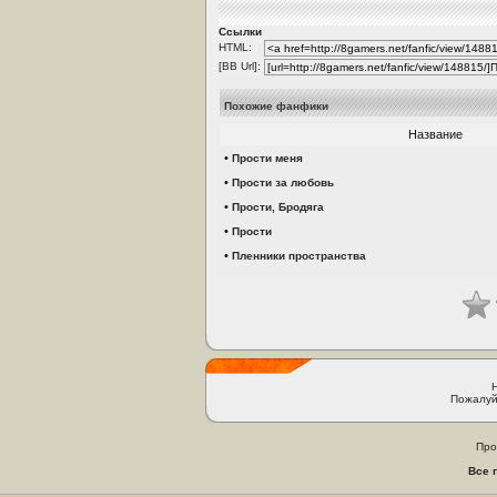
Ссылки
HTML:
[BB Url]:
Похожие фанфики
Название
•
Прости меня
•
Прости за любовь
•
Прости, Бродяга
•
Прости
•
Пленники пространства
Пожалуй
Про
Все 