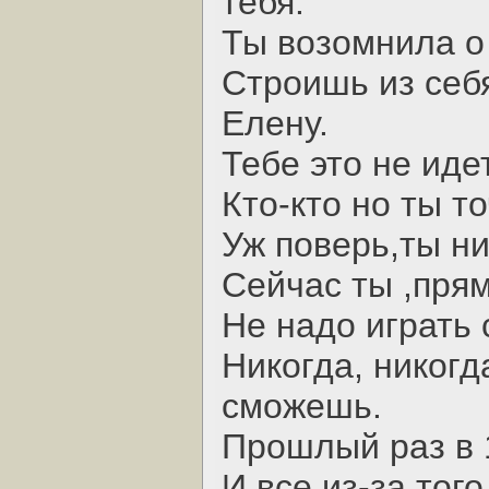
тебя.
Ты возомнила о 
Строишь из себ
Елену.
Тебе это не идет
Кто-кто но ты т
Уж поверь,ты ни
Сейчас ты ,прям
Не надо играть 
Никогда, никогд
сможешь.
Прошлый раз в 1
И все из-за тог