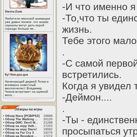
-И что именно 
Steins;Gate
-То,что ты един
Любители японской анимации
уже давно поняли ,что аниме
сериалы могут дать порой
жизнь.
гораздо больше пи...
Тебе этого мало
.
-С самой первой
встретились.
Ку! Кин-дза-дза
Начинающий диджей Толик и
Когда я увидел 
всемирно известный
виолончелист Владимир
Чижов встречают на шумной
-Деймон....
моск...
.
Обзоры на игры
•
Обзор Ibara [PCB/PS2]
19688
-Ты - единствен
•
Обзор The Walking ...
20120
•
Обзор DMC: Devil M...
21288
•
Обзор на игру Valk...
17203
просыпаться ут
•
Обзор на игру Stars!
19082
•
Обзор на Far Cry 3
19276
•
Обзор на Resident ...
17272