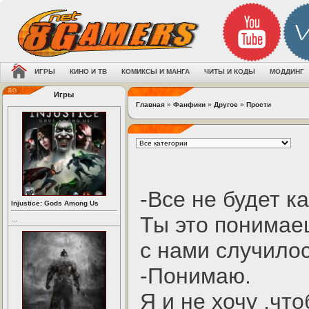
ИГРЫ
КИНО И ТВ
КОМИКСЫ И МАНГА
ЧИТЫ И КОДЫ
МОДДИНГ
Игры
Главная
»
Фанфики
»
Другое
»
Прости
-Все не будет к
Injustice: Gods Among Us
Ты это понимае
...
с нами случилос
-Понимаю.
Я и не хочу ,чт