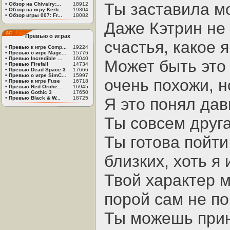
Ты заставила м
•
Обзор на Chivalry:...
18912
•
Обзор на игру Kerb...
19304
•
Обзор игры 007: Fr...
18082
Даже Кэтрин не 
Превью о играх
счастья, какое 
•
Превью к игре Comp...
19224
•
Превью о игре Mage...
15776
•
Превью Incredible ...
16040
Может быть это 
•
Превью Firefall
14734
•
Превью Dead Space 3
17666
•
Превью о игре SimC...
15997
очень похожи, но
•
Превью к игре Fuse
16718
•
Превью Red Orche...
16945
•
Превью Gothic 3
17650
•
Превью Black & W...
18725
Я это понял дав
Ты совсем друга
Ты готова пойти
близких, хоть я
Твой характер м
порой сам не п
Ты можешь прин