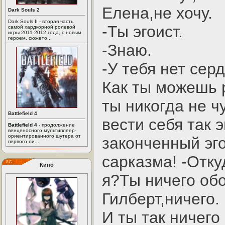
Елена,не хочу.
Dark Souls 2
Dark Souls II - вторая часть
-Ты эгоист.
самой хардкорной ролевой
игры 2011-2012 года, с новым
героем, сюжето...
-Знаю.
-У тебя нет серд
Как ты можешь р
ты никогда не 
Battlefield 4
вести себя так 
Battlefield 4
- продолжение
венценосного мультиплеер-
ориентированного шутера от
законченный эг
первого ли...
сарказма! -Отку
Кино
я?Ты ничего об
Гилберт,ничего.
И ты так ничего