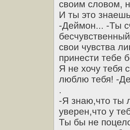
своим словом, н
И ты это знаешь
-Деймон... -Ты 
бесчувственный
свои чувства ли
принести тебе б
Я не хочу тебя 
люблю тебя! -Д
.
-Я знаю,что ты
уверен,что у те
Ты бы не поцел