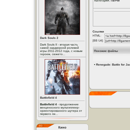
Категория:
Патчи
Ссылки
HTML:
Dark Souls 2
[BB Url]:
Dark Souls II - вторая часть
самой хардкорной ролевой
игры 2011-2012 года, с новым
Похожие файлы
героем, сюжето...
•
Renegade: Battle for Jac
Battlefield 4
Battlefield 4
- продолжение
венценосного мультиплеер-
ориентированного шутера от
первого ли...
Кино