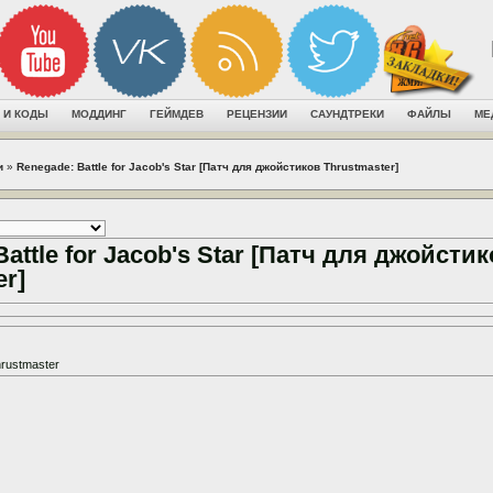
 И КОДЫ
МОДДИНГ
ГЕЙМДЕВ
РЕЦЕНЗИИ
САУНДТРЕКИ
ФАЙЛЫ
МЕ
и
»
Renegade: Battle for Jacob's Star [Патч для джойстиков Thrustmaster]
attle for Jacob's Star [Патч для джойсти
er]
rustmaster