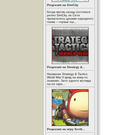
Рецензия на SimCity
Когда месяц назад состоялся
релиз SimCity, по Сети
прокатилось цунами народного
гнева – глупые ош...
Рецензия на Strategy &...
Название Strategy & Tactics:
World War II вряд ли кому-то
знакомо. Зато одного взгляда
на ее скри...
Рецензия на игру Scrib...