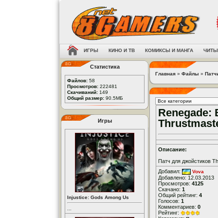
ИГРЫ
КИНО И ТВ
КОМИКСЫ И МАНГА
ЧИТЫ
Статистика
Главная
»
Файлы
»
Патч
Файлов:
58
Просмотров:
222481
Скачиваний:
149
Общий размер:
90.5МБ
Renegade: B
Thrustmast
Игры
Описание:
Патч для джойстиков Th
Добавил:
Vova
Добавлено: 12.03.2013
Просмотров:
4125
Скачано:
1
Общий рейтинг:
4
Injustice: Gods Among Us
Голосов:
1
Комментариев:
0
...
Рейтинг: