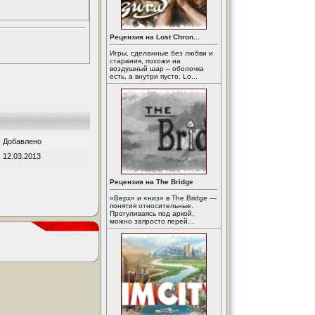
Рецензия на Lost Chron...
Игры, сделанные без любви и
старания, похожи на
воздушный шар – оболочка
есть, а внутри пусто. Lo...
Добавлено
12.03.2013
Рецензия на The Bridge
«Верх» и «низ» в The Bridge —
понятия относительные.
Прогуливаясь под аркой,
можно запросто перей...