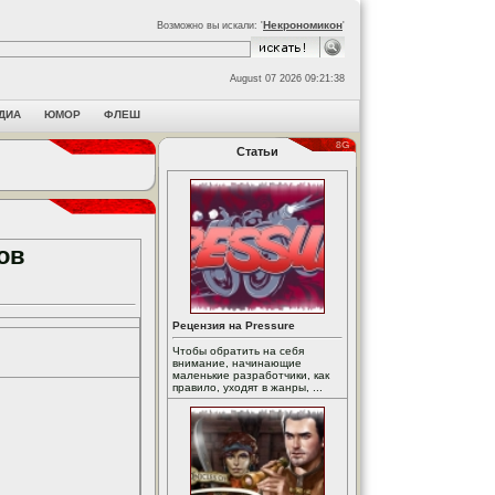
Некрономикон
Возможно вы искали: '
'
August 07 2026 09:21:38
ДИА
ЮМОР
ФЛЕШ
Статьи
ков
Рецензия на Pressure
Чтобы обратить на себя
внимание, начинающие
маленькие разработчики, как
правило, уходят в жанры, ...