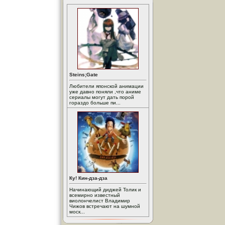
Steins;Gate
Любители японской анимации
уже давно поняли ,что аниме
сериалы могут дать порой
гораздо больше пи...
Ку! Кин-дза-дза
Начинающий диджей Толик и
всемирно известный
виолончелист Владимир
Чижов встречают на шумной
моск...