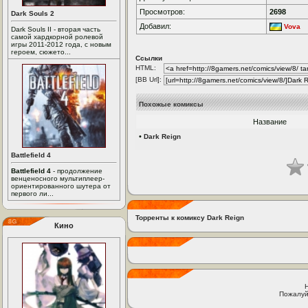
Просмотров:
2698
Dark Souls 2
Добавил:
Vova
Dark Souls II - вторая часть
самой хардкорной ролевой
игры 2011-2012 года, с новым
героем, сюжето...
Ссылки
HTML:
[BB Url]:
Похожые комиксы
Название
•
Dark Reign
Battlefield 4
Battlefield 4
- продолжение
венценосного мультиплеер-
ориентированного шутера от
первого ли...
Торренты к комиксу Dark Reign
Кино
Пожалуй