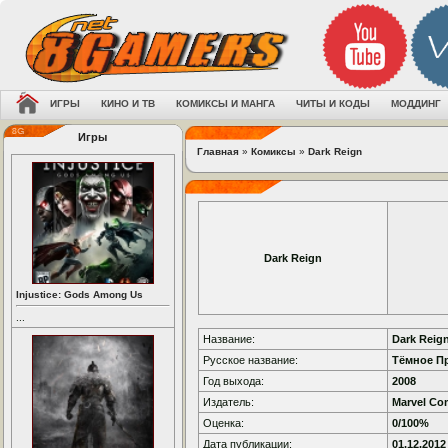
ИГРЫ
КИНО И ТВ
КОМИКСЫ И МАНГА
ЧИТЫ И КОДЫ
МОДДИНГ
Игры
Главная
»
Комиксы
»
Dark Reign
Dark Reign
Injustice: Gods Among Us
...
Название:
Dark Reig
Русское название:
Тёмное П
Год выхода:
2008
Издатель:
Marvel Co
Оценка:
0/100%
Дата публикации:
01.12.2012