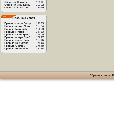
•
Обзор на Chivalry:...
18911
•
Обзор на игру Kerb...
19302
•
Обзор игры 007: Fr...
18079
Превью о играх
•
Превью к игре Comp...
19223
•
Превью о игре Mage...
15774
•
Превью Incredible ...
16038
•
Превью Firefall
14733
•
Превью Dead Space 3
17666
•
Превью о игре SimC...
15997
•
Превью к игре Fuse
16716
•
Превью Red Orche...
16944
•
Превью Gothic 3
17648
•
Превью Black & W...
18724
Обратная связь
|