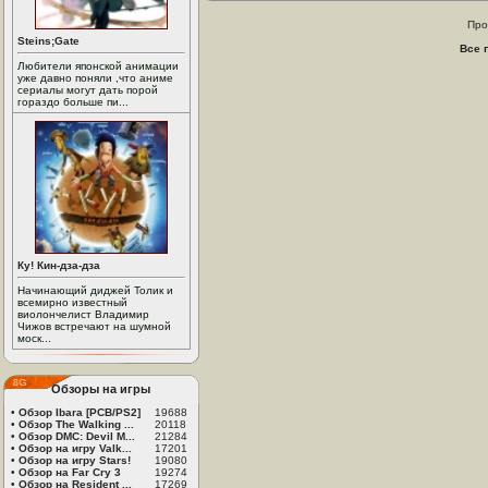
Про
Steins;Gate
Все 
Любители японской анимации
уже давно поняли ,что аниме
сериалы могут дать порой
гораздо больше пи...
Ку! Кин-дза-дза
Начинающий диджей Толик и
всемирно известный
виолончелист Владимир
Чижов встречают на шумной
моск...
Обзоры на игры
•
Обзор Ibara [PCB/PS2]
19688
•
Обзор The Walking ...
20118
•
Обзор DMC: Devil M...
21284
•
Обзор на игру Valk...
17201
•
Обзор на игру Stars!
19080
•
Обзор на Far Cry 3
19274
•
Обзор на Resident ...
17269