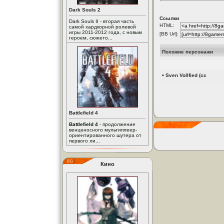
Dark Souls 2
Ссылки
Dark Souls II - вторая часть
HTML:
самой хардкорной ролевой
игры 2011-2012 года, с новым
[BB Url]:
героем, сюжето...
Похожие персонажи
•
Sven Vollfied (сc
Battlefield 4
Battlefield 4
- продолжение
венценосного мультиплеер-
ориентированного шутера от
первого ли...
Кино