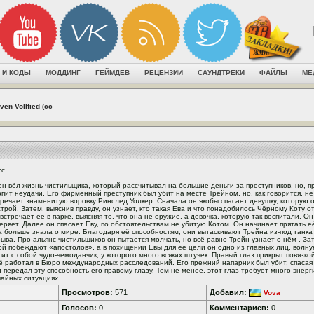
 И КОДЫ
МОДДИНГ
ГЕЙМДЕВ
РЕЦЕНЗИИ
САУНДТРЕКИ
ФАЙЛЫ
МЕ
ven Vollfied (сc
сc
ен вёл жизнь чистильщика, который рассчитывал на большие деньги за преступников, но, пр
рпит неудачи. Его фирменный преступник был убит на месте Трейном, но, как говорится, не 
тречает знаменитую воровку Ринслед Уолкер. Сначала он якобы спасает девушку, которую 
строй. Затем, выяснив правду, он узнает, кто такая Ева и что понадобилось Чёрному Коту от
 встречает её в парке, выясняя то, что она не оружие, а девочка, которую так воспитали. 
теряет. Далее он спасает Еву, по обстоятельствам не убитую Котом. Он начинает прятать её
а больше знала о мире. Благодаря её способностям, они вытаскивают Трейна из-под танка 
рыва. Про альянс чистильщиков он пытается молчать, но всё равно Трейн узнает о нём . Зат
ой побеждают «апостолов», а в похищении Евы для её цели он одно из главных лиц, волну
сит с собой чудо-чемоданчик, у которого много всяких штучек. Правый глаз прикрыт повязкой
ё работал в Бюро международных расследований. Его прежний напарник был убит, спасая 
 передал эту способность его правому глазу. Тем не менее, этот глаз требует много энерг
чайных ситуациях.
Просмотров:
571
Добавил:
Vova
Голосов:
0
Комментариев:
0