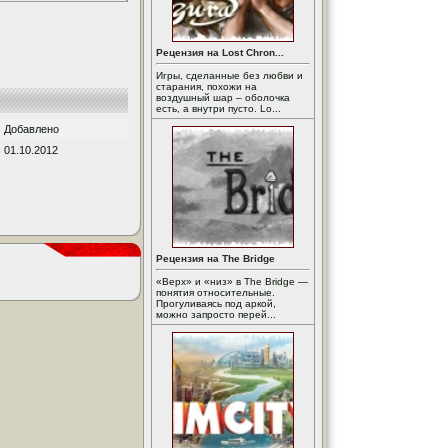
Рецензия на Lost Chron...
Игры, сделанные без любви и
старания, похожи на
воздушный шар – оболочка
есть, а внутри пусто. Lo...
Добавлено
01.10.2012
Рецензия на The Bridge
«Верх» и «низ» в The Bridge —
понятия относительные.
Прогуливаясь под аркой,
можно запросто перей...