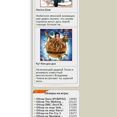
Steins;Gate
Любители японской анимации
уже давно поняли ,что аниме
сериалы могут дать порой
гораздо больше пи...
Ку! Кин-дза-дза
Начинающий диджей Толик и
всемирно известный
виолончелист Владимир
Чижов встречают на шумной
моск...
Обзоры на игры
•
Обзор Ibara [PCB/PS2]
19690
•
Обзор The Walking ...
20122
•
Обзор DMC: Devil M...
21288
•
Обзор на игру Valk...
17205
•
Обзор на игру Stars!
19085
•
Обзор на Far Cry 3
19277
•
Обзор на Resident ...
17275