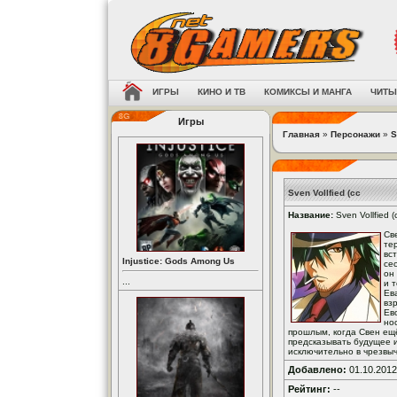
ИГРЫ
КИНО И ТВ
КОМИКСЫ И МАНГА
ЧИТЫ
Игры
Главная
»
Персонажи
»
S
Sven Vollfied (сc
Название:
Sven Vollfied (
Св
те
вс
Injustice: Gods Among Us
се
он
...
и 
Ев
вз
Ев
но
прошлым, когда Свен ещ
предсказывать будущее и
исключительно в чрезвы
Добавлено:
01.10.2012
Рейтинг:
--