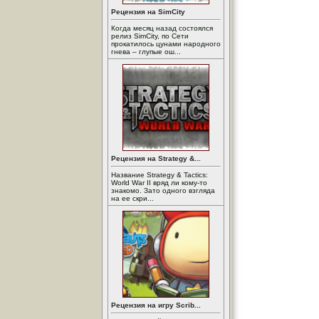
Рецензия на SimCity
Когда месяц назад состоялся
релиз SimCity, по Сети
прокатилось цунами народного
гнева – глупые ош...
Рецензия на Strategy &...
Название Strategy & Tactics:
World War II вряд ли кому-то
знакомо. Зато одного взгляда
на ее скри...
Рецензия на игру Scrib...