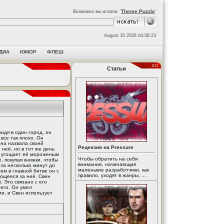
Theme Puzzle
Возможно вы искали: '
'
August 10 2026 04:08:23
ДИА
ЮМОР
ФЛЕШ
Статьи
идя в один город, он
все так плохо. Он
она назвала своей
Рецензия на Pressure
 неё, но в тот же день
Он угощает её мороженым
Чтобы обратить на себя
, покупая книжки, чтобы
внимание, начинающие
за несколько минут до
маленькие разработчики, как
ем в главной битве он с
правило, уходят в жанры, ...
ющееся за неё. Свен
. Это связано с его
его. Он умел
ии, и Свен использует