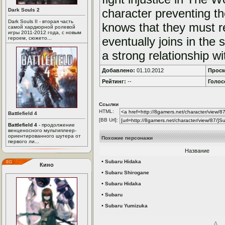
character preventing t
Dark Souls 2
Dark Souls II - вторая часть
knows that they must r
самой хардкорной ролевой
игры 2011-2012 года, с новым
eventually joins in the
героем, сюжето...
a strong relationship wi
Добавлено:
01.10.2012
Просм
Рейтинг:
--
Голос
Ссылки
HTML:
Battlefield 4
[BB Url]:
Battlefield 4
- продолжение
венценосного мультиплеер-
ориентированного шутера от
Похожие персонажи
первого ли...
Название
•
Subaru Hidaka
Кино
•
Subaru Shirogane
•
Subaru Hidaka
•
Subaru
•
Subaru Yumizuka