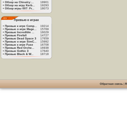
•
Обзор на Chivalry:...
18901
•
Обзор на игру Kerb...
19293
•
Обзор игры 007: Fr...
18073
Превью о играх
•
Превью к игре Comp...
19214
•
Превью о игре Mage...
15769
•
Превью Incredible ...
16029
•
Превью Firefall
14727
•
Превью Dead Space 3
17659
•
Превью о игре SimC...
15992
•
Превью к игре Fuse
16708
•
Превью Red Orche...
16938
•
Превью Gothic 3
17640
•
Превью Black & W...
18718
Обратная связь
|