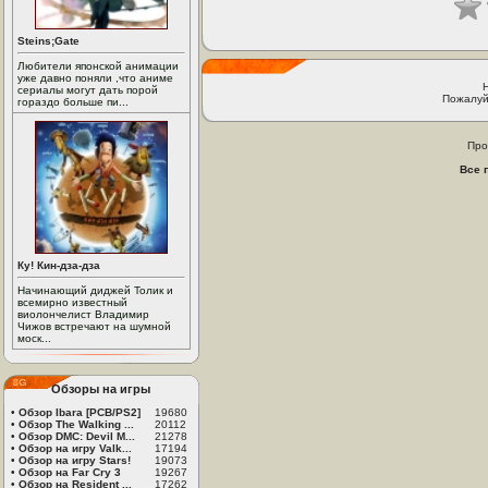
Steins;Gate
Любители японской анимации
уже давно поняли ,что аниме
сериалы могут дать порой
Пожалуй
гораздо больше пи...
Про
Все 
Ку! Кин-дза-дза
Начинающий диджей Толик и
всемирно известный
виолончелист Владимир
Чижов встречают на шумной
моск...
Обзоры на игры
•
Обзор Ibara [PCB/PS2]
19680
•
Обзор The Walking ...
20112
•
Обзор DMC: Devil M...
21278
•
Обзор на игру Valk...
17194
•
Обзор на игру Stars!
19073
•
Обзор на Far Cry 3
19267
•
Обзор на Resident ...
17262