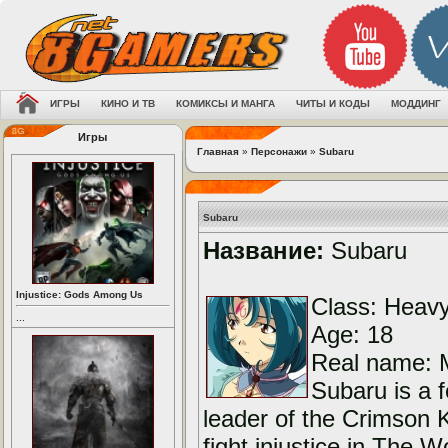
ИГРЫ
КИНО И ТВ
КОМИКСЫ И МАНГА
ЧИТЫ И КОДЫ
МОДДИНГ
Игры
Главная
»
Персонажи
»
Subaru
Subaru
Название:
Subaru
Injustice: Gods Among Us
Class: Heav
...
Age: 18
Real name: 
Subaru is a 
leader of the Crimson K
fight injustice in The 