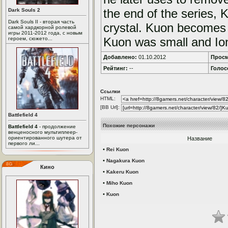
the end of the series,
Dark Souls 2
Dark Souls II - вторая часть
crystal. Kuon becomes a
самой хардкорной ролевой
игры 2011-2012 года, с новым
Kuon was small and Io
героем, сюжето...
Добавлено:
01.10.2012
Просм
Рейтинг:
--
Голос
Ссылки
HTML:
[BB Url]:
Battlefield 4
Похожие персонажи
Battlefield 4
- продолжение
венценосного мультиплеер-
ориентированного шутера от
Название
первого ли...
•
Rei Kuon
•
Nagakura Kuon
Кино
•
Kakeru Kuon
•
Miho Kuon
•
Kuon