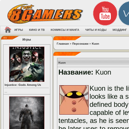
ИГРЫ
КИНО И ТВ
КОМИКСЫ И МАНГА
ЧИТЫ И КОДЫ
МОДДИНГ
Игры
Главная
»
Персонажи
»
Kuon
Kuon
Название:
Kuon
Injustice: Gods Among Us
Kuon is the l
...
looks like a 
defined body 
capable of l
tentacles, as he is se
he later uses to remov