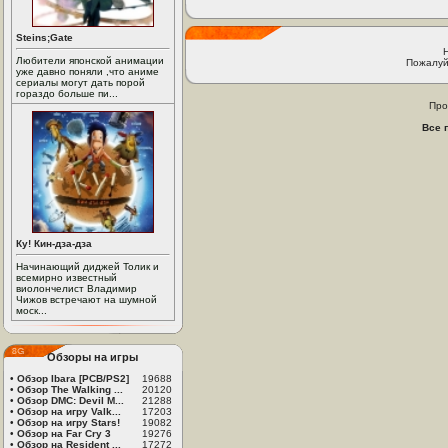
Steins;Gate
Любители японской анимации
Пожалуй
уже давно поняли ,что аниме
сериалы могут дать порой
гораздо больше пи...
Про
Все 
Ку! Кин-дза-дза
Начинающий диджей Толик и
всемирно известный
виолончелист Владимир
Чижов встречают на шумной
моск...
Обзоры на игры
•
Обзор Ibara [PCB/PS2]
19688
•
Обзор The Walking ...
20120
•
Обзор DMC: Devil M...
21288
•
Обзор на игру Valk...
17203
•
Обзор на игру Stars!
19082
•
Обзор на Far Cry 3
19276
•
Обзор на Resident ...
17272