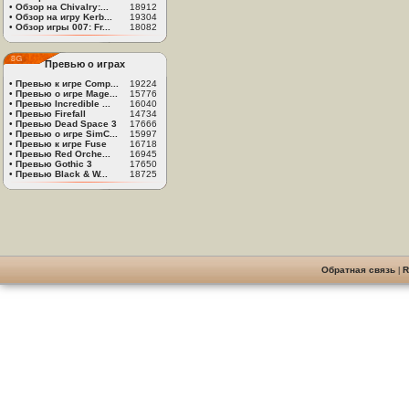
•
Обзор на Chivalry:...
18912
•
Обзор на игру Kerb...
19304
•
Обзор игры 007: Fr...
18082
Превью о играх
•
Превью к игре Comp...
19224
•
Превью о игре Mage...
15776
•
Превью Incredible ...
16040
•
Превью Firefall
14734
•
Превью Dead Space 3
17666
•
Превью о игре SimC...
15997
•
Превью к игре Fuse
16718
•
Превью Red Orche...
16945
•
Превью Gothic 3
17650
•
Превью Black & W...
18725
Обратная связь
|