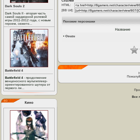
Ссылки
HTML:
Dark Souls 2
[BB Url]:
Dark Souls II - вторая часть
самой хардкорной ролевой
игры 2011-2012 года, с новым
Похожие персонажи
героем, сюжето...
Название
•
Osuzu
Battlefield 4
Пожалуй
Battlefield 4
- продолжение
венценосного мультиплеер-
ориентированного шутера от
первого ли...
Про
Все 
Кино