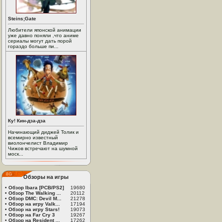
Steins;Gate
Любители японской анимации
уже давно поняли ,что аниме
сериалы могут дать порой
гораздо больше пи...
Ку! Кин-дза-дза
Начинающий диджей Толик и
всемирно известный
виолончелист Владимир
Чижов встречают на шумной
моск...
Обзоры на игры
•
Обзор Ibara [PCB/PS2]
19680
•
Обзор The Walking ...
20112
•
Обзор DMC: Devil M...
21278
•
Обзор на игру Valk...
17194
•
Обзор на игру Stars!
19073
•
Обзор на Far Cry 3
19267
•
Обзор на Resident ...
17262