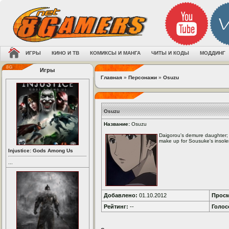
ИГРЫ
КИНО И ТВ
КОМИКСЫ И МАНГА
ЧИТЫ И КОДЫ
МОДДИНГ
Игры
Главная
»
Персонажи
»
Osuzu
Osuzu
Название:
Osuzu
Daigorou's demure daughter; s
make up for Sousuke's insolenc
Injustice: Gods Among Us
...
Добавлено:
01.10.2012
Просм
Рейтинг:
--
Голос