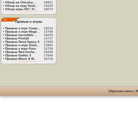
•
Обзор на Chivalry:...
18901
•
Обзор на игру Kerb...
19293
•
Обзор игры 007: Fr...
18073
Превью о играх
•
Превью к игре Comp...
19214
•
Превью о игре Mage...
15769
•
Превью Incredible ...
16029
•
Превью Firefall
14727
•
Превью Dead Space 3
17659
•
Превью о игре SimC...
15992
•
Превью к игре Fuse
16708
•
Превью Red Orche...
16938
•
Превью Gothic 3
17640
•
Превью Black & W...
18718
Обратная связь
|