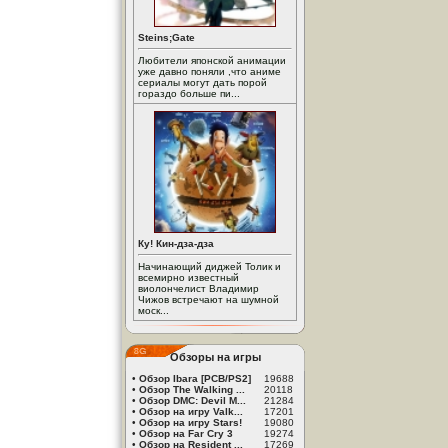
Steins;Gate
Любители японской анимации
уже давно поняли ,что аниме
сериалы могут дать порой
гораздо больше пи...
Ку! Кин-дза-дза
Начинающий диджей Толик и
всемирно известный
виолончелист Владимир
Чижов встречают на шумной
моск...
Обзоры на игры
•
Обзор Ibara [PCB/PS2]
19688
•
Обзор The Walking ...
20118
•
Обзор DMC: Devil M...
21284
•
Обзор на игру Valk...
17201
•
Обзор на игру Stars!
19080
•
Обзор на Far Cry 3
19274
•
Обзор на Resident ...
17269