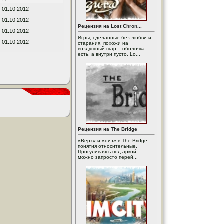
01.10.2012
01.10.2012
Рецензия на Lost Chron...
01.10.2012
Игры, сделанные без любви и
01.10.2012
старания, похожи на
воздушный шар – оболочка
есть, а внутри пусто. Lo...
Рецензия на The Bridge
«Верх» и «низ» в The Bridge —
понятия относительные.
Прогуливаясь под аркой,
можно запросто перей...