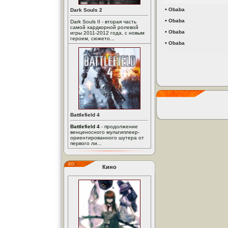
•
Obaba
Dark Souls 2
•
Obaba
Dark Souls II - вторая часть
самой хардкорной ролевой
•
Obaba
игры 2011-2012 года, с новым
героем, сюжето...
•
Obaba
Battlefield 4
Battlefield 4
- продолжение
венценосного мультиплеер-
ориентированного шутера от
первого ли...
Кино