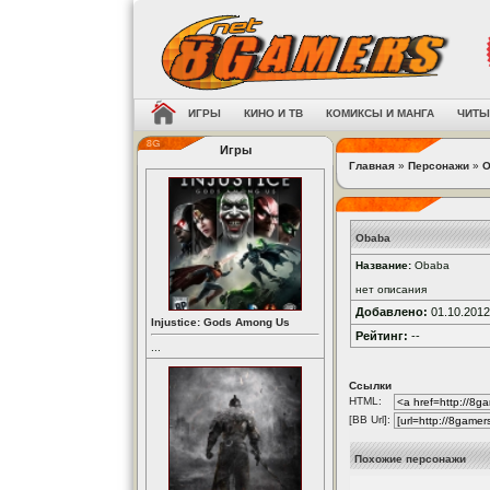
ИГРЫ
КИНО И ТВ
КОМИКСЫ И МАНГА
ЧИТЫ
Игры
Главная
»
Персонажи
»
O
Obaba
Название:
Obaba
нет описания
Добавлено:
01.10.2012
Injustice: Gods Among Us
Рейтинг:
--
...
Ссылки
HTML:
[BB Url]:
Похожие персонажи