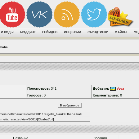
 И КОДЫ
МОДДИНГ
ГЕЙМДЕВ
РЕЦЕНЗИИ
САУНДТРЕКИ
ФАЙЛЫ
МЕ
baba
Просмотров:
341
Добавил:
Vova
Голосов:
0
Комментариев:
0
Название
Добавил