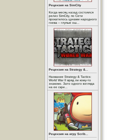
Рецензия на SimCity
Когда месяц назад состоялся
релиз SimCity, по Сети
прокатилось цунами народного
гнева – глупые ош...
Рецензия на Strategy &...
Название Strategy & Tactics:
World War II вряд ли кому-то
знакомо. Зато одного взгляда
на ее скри...
Рецензия на игру Scrib...