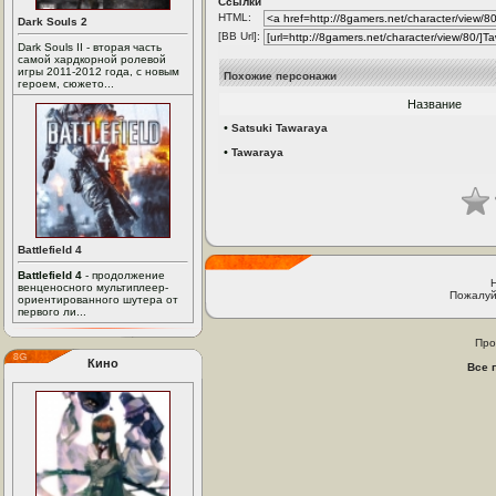
Ссылки
HTML:
Dark Souls 2
[BB Url]:
Dark Souls II - вторая часть
самой хардкорной ролевой
игры 2011-2012 года, с новым
Похожие персонажи
героем, сюжето...
Название
•
Satsuki Tawaraya
•
Tawaraya
Battlefield 4
Battlefield 4
- продолжение
венценосного мультиплеер-
Пожалуй
ориентированного шутера от
первого ли...
Про
Кино
Все 