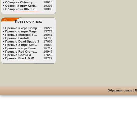
•
Обзор на Chivalry:...
18914
•
Обзор на игру Kerb...
19305
•
Обзор игры 007: Fr...
18083
Превью о играх
•
Превью к игре Comp...
19226
•
Превью о игре Mage...
15778
•
Превью Incredible ...
16041
•
Превью Firefall
14738
•
Превью Dead Space 3
17669
•
Превью о игре SimC...
16000
•
Превью к игре Fuse
16719
•
Превью Red Orche...
16947
•
Превью Gothic 3
17652
•
Превью Black & W...
18727
Обратная связь
|