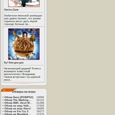
Steins;Gate
Любители японской анимации
уже давно поняли ,что аниме
сериалы могут дать порой
гораздо больше пи...
Ку! Кин-дза-дза
Начинающий диджей Толик и
всемирно известный
виолончелист Владимир
Чижов встречают на шумной
моск...
Обзоры на игры
•
Обзор Ibara [PCB/PS2]
19690
•
Обзор The Walking ...
20122
•
Обзор DMC: Devil M...
21288
•
Обзор на игру Valk...
17205
•
Обзор на игру Stars!
19085
•
Обзор на Far Cry 3
19277
•
Обзор на Resident ...
17275