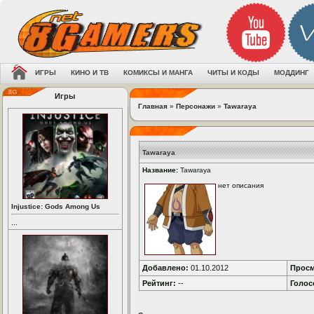
ИГРЫ
КИНО И ТВ
КОМИКСЫ И МАНГА
ЧИТЫ И КОДЫ
МОДДИНГ
Игры
Главная
»
Персонажи
»
Tawaraya
Tawaraya
Название:
Tawaraya
нет описания
Injustice: Gods Among Us
...
Добавлено:
01.10.2012
Просм
Рейтинг:
--
Голос