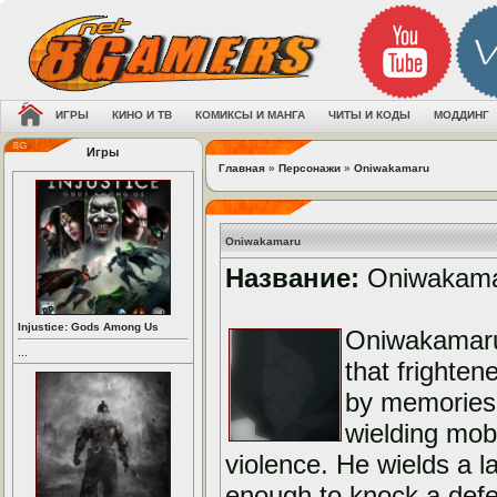
ИГРЫ
КИНО И ТВ
КОМИКСЫ И МАНГА
ЧИТЫ И КОДЫ
МОДДИНГ
Игры
Главная
»
Персонажи
»
Oniwakamaru
Oniwakamaru
Название:
Oniwakam
Injustice: Gods Among Us
Oniwakamaru 
...
that frighte
by memories 
wielding mob
violence. He wields a 
enough to knock a defend