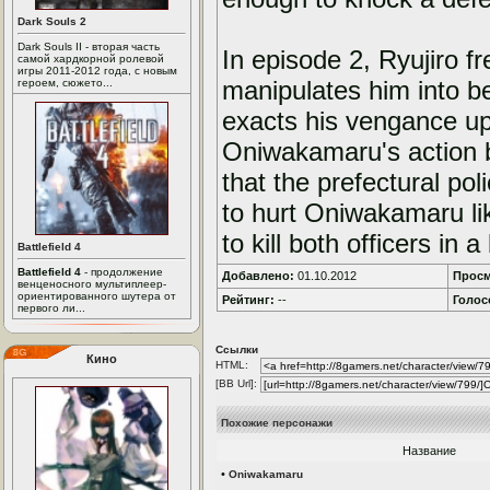
Dark Souls 2
Dark Souls II - вторая часть
In episode 2, Ryujiro 
самой хардкорной ролевой
игры 2011-2012 года, с новым
manipulates him into b
героем, сюжето...
exacts his vengance up
Oniwakamaru's action by
that the prefectural pol
to hurt Oniwakamaru li
to kill both officers in a
Battlefield 4
Battlefield 4
- продолжение
Добавлено:
01.10.2012
Просм
венценосного мультиплеер-
ориентированного шутера от
Рейтинг:
--
Голос
первого ли...
Ссылки
Кино
HTML:
[BB Url]:
Похожие персонажи
Название
•
Oniwakamaru