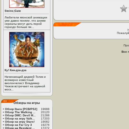
Steins;Gate
Любители японской анимации
уже давно поняли ,что аниме
сериалы могут дать порой
гораздо больше пи...
Пожалуй
Про
Все 
Ку! Кин-дза-дза
Начинающий диджей Толик и
всемирно известный
виолончелист Владимир
Чижов встречают на шумной
моск...
Обзоры на игры
•
Обзор Ibara [PCB/PS2]
19688
•
Обзор The Walking ...
20120
•
Обзор DMC: Devil M...
21288
•
Обзор на игру Valk...
17203
•
Обзор на игру Stars!
19082
•
Обзор на Far Cry 3
19276
•
Обзор на Resident ...
17272