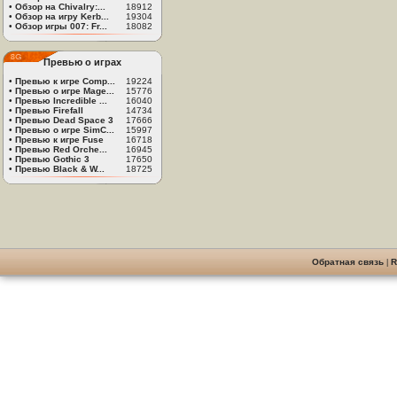
•
Обзор на Chivalry:...
18912
•
Обзор на игру Kerb...
19304
•
Обзор игры 007: Fr...
18082
Превью о играх
•
Превью к игре Comp...
19224
•
Превью о игре Mage...
15776
•
Превью Incredible ...
16040
•
Превью Firefall
14734
•
Превью Dead Space 3
17666
•
Превью о игре SimC...
15997
•
Превью к игре Fuse
16718
•
Превью Red Orche...
16945
•
Превью Gothic 3
17650
•
Превью Black & W...
18725
Обратная связь
|